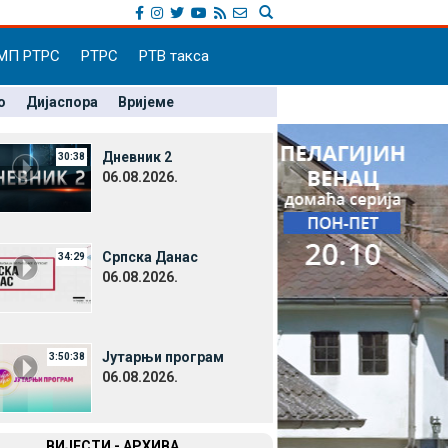
МП РТРС
РТРС
РТВ такса
о
Дијаспора
Вријеме
Дневник 2
30:38
06.08.2026.
Српска Данас
34:29
06.08.2026.
Јутарњи програм
3:50:38
06.08.2026.
ВИЈЕСТИ - АРХИВА