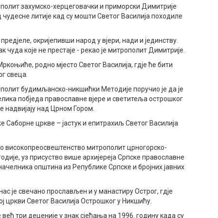
полит захумско-херцеговачки и приморски Димитрије
д чудесне литије кад су мошти Светог Василија походиле
 предјеле, окријепивши народ у вјери, нади и јединству.
ак чуда које не престаје - рекао је митрополит Димитрије.
 Мркоњиће, родно мјесто Светог Василија, гдје ће бити
ог свеца.
олит будимљанско-никшићки Методије поручио је да је
елика побједа православне вјере и светитеља острошког
е надвијају над Црном Гором.
ке Саборне цркве – јастук и епитрахиљ Светог Василија
о високопреосвештенство митрополит црногорско-
одије, уз присуство више архијереја Српске православне
начелника општина из Републике Српске и бројних јавних
ас је свечано прослављен и у манастиру Острог, гдје
ој цркви Светог Василија Острошког у Никшићу.
 већ три деценије у знак сјећања на 1996. годину када су