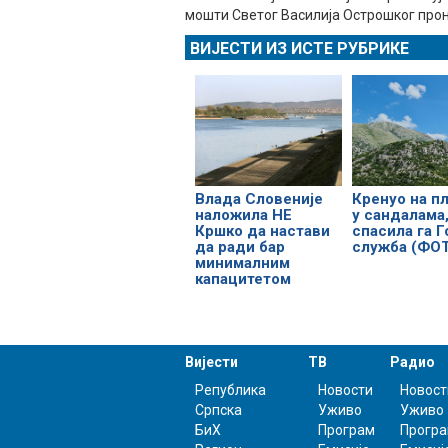
мошти Светог Василија Острошког прон
ВИЈЕСТИ ИЗ ИСТЕ РУБРИКЕ
Влада Словеније
Кренуо на п
наложила НЕ
у сандалама
Кршко да настави
спасила га Г
да ради бар
служба (ФО
минималним
капацитетом
Вијести
ТВ
Радио
Република
Новости
Новост
Српска
Уживо
Уживо
БиХ
Програм
Прогр