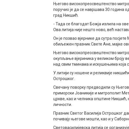
Његово високопреосвештенство митро
поручио је да се навршава 30 година о
град Никшић.
- Тада се благодат Божја излила на ове
Ова литија није нешто ново, већ настав
Он је позвао вјернике да сутра посјете
обиљежен празник Свете Ане, мајке ов
Његово високопреосвештенство митроп
окупљање вјериника у великом броју в
над свим тминама и искушењима која с
У литији су ношене и реликвије никшић
Острошког.
Свечану поворку предводили су Његов
приморски Јоаникије и митрополит Мет
цркве, као и челника општине Никшић, 
личности.
Празник Светог Василија Острошког дан
почивају његове мошти, као и у Саборн
Световасилијевска литија се организује