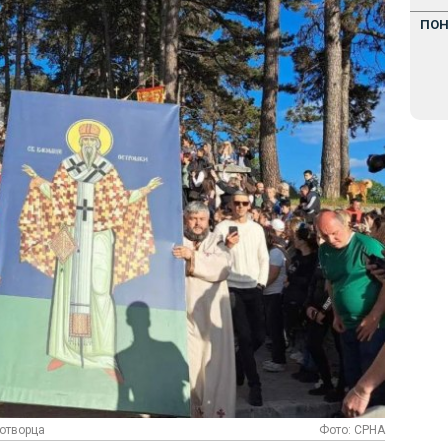
ПО
дотворца
Фото: СРНА