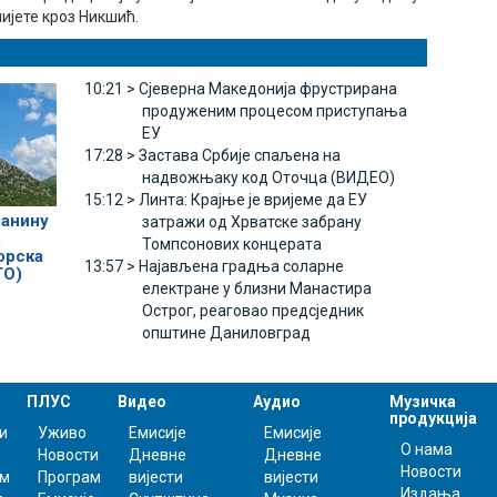
ијете кроз Никшић.
10:21 >
Сјеверна Македонија фрустрирана
продуженим процесом приступања
ЕУ
17:28 >
Застава Србије спаљена на
надвожњаку код Оточца (ВИДЕО)
15:12 >
Линта: Крајње је вријеме да ЕУ
ланину
затражи од Хрватске забрану
,
Томпсонових концерата
орска
13:57 >
Најављена градња соларне
ТО)
електране у близни Манастира
Острог, реаговао предсједник
општине Даниловград
ПЛУС
Видео
Аудио
Музичка
продукција
и
Уживо
Емисије
Емисије
О нама
Новости
Дневне
Дневне
Новости
ам
Програм
вијести
вијести
Издања