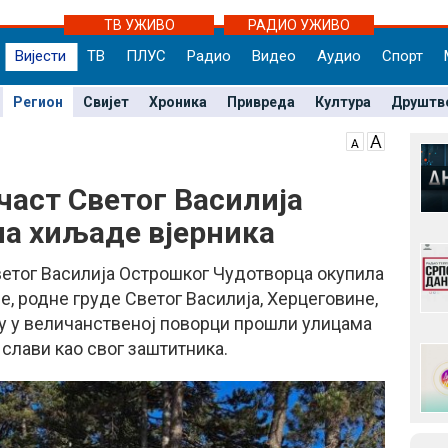
ТВ УЖИВО
РАДИО УЖИВО
Вијести
ТВ
ПЛУС
Радио
Видео
Аудио
Спорт
Регион
Свијет
Хроника
Привреда
Култура
Друштв
част Светог Василија
а хиљаде вјерника
ветог Василија Острошког Чудотворца окупила
е, родне груде Светог Василија, Херцеговине,
 су у величанственој поворци прошли улицама
 слави као свог заштитника.