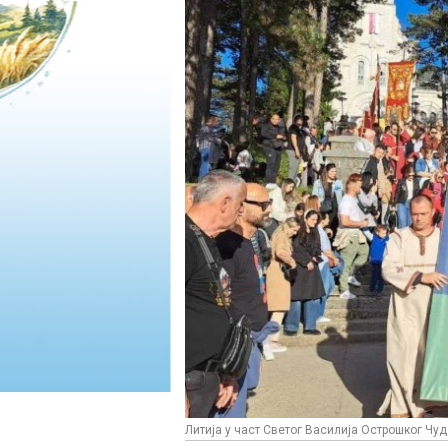
Литија у част Светог Василија Острошког Чу