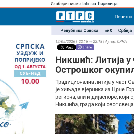
Изабери писмо:
latinica
ћирилица
Почетна
Република Српска
БиХ
Србија
12/05/2026 | 22:16 ⇒ 22:18 | Аутор: СРНА
Никшић: Литија у 
Острошког окупил
Традиционална литија у част С
је хиљаде вјерника из Црне Гор
региона, али и дијаспоре, који
Никшића, града који овог свеца