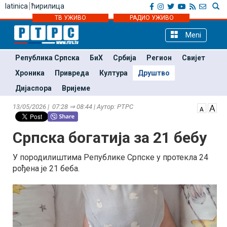
latinica
ћирилица
ТВ УЖИВО
РАДИО УЖИВО
Meni
Република Српска
БиХ
Србија
Регион
Свијет
Хроника
Привреда
Култура
Друштво
Дијаспора
Вријеме
13/05/2026 | 07:28 ⇒ 08:44 | Аутор: РТРС
Српска богатија за 21 бебу
У породилиштима Републике Српске у протекла 24
рођена је 21 беба.