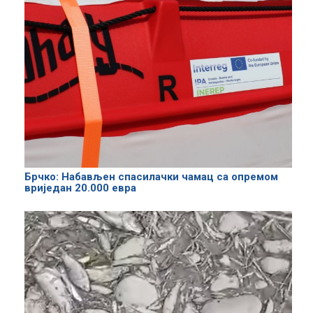
Брчко: Набављен спасилачки чамац са опремом
вриједан 20.000 евра