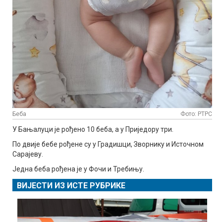
Беба
Фото: РТРС
У Бањалуци је рођено 10 беба, а у Приједору три.
По двије бебе рођене су у Градишци, Зворнику и Источном
Сарајеву.
Једна беба рођена је у Фочи и Требињу.
ВИЈЕСТИ ИЗ ИСТЕ РУБРИКЕ