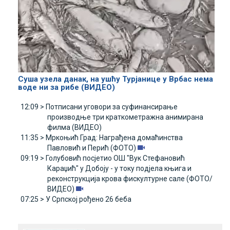
Суша узела данак, на ушћу Турјанице у Врбас нема
воде ни за рибе (ВИДЕО)
12:09 >
Потписани уговори за суфинансирање
производње три краткометражна анимирана
филма (ВИДЕО)
11:35 >
Мркоњић Град: Награђена домаћинства
Павловић и Перић (ФОТО)
09:19 >
Голубовић посјетио ОШ "Вук Стефановић
Караџић" у Добоју - у току подјела књига и
реконструкција крова фискултурне сале (ФОТО/
ВИДЕО)
07:25 >
У Српској рођено 26 беба