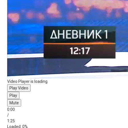
- Ово је једна од најизазовнијих година за организацију
фестивала, али ако смо организовали фестивал у рату, па и
неким другим тешким годинама и корони, мислим да ће
овогодишње издање бити јако добро и успјешно, као и
свако претходно - рекао је Дејан Дејановић, главни уредник
Ђурђевданског фестивала.
Video Player is loading.
Play Video
Play
Mute
0:00
/
1:25
Loaded
: 0%