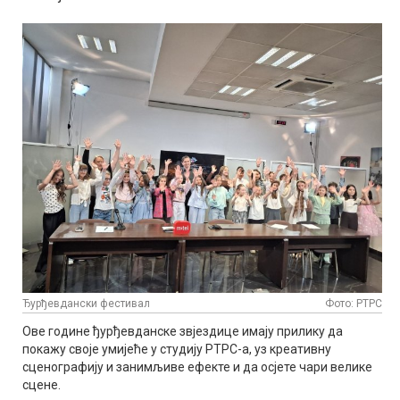
Ђурђевдански фестивал
Фото: РТРС
Ове године ђурђевданске звјездице имају прилику да
покажу своје умијеће у студију РТРС-а, уз креативну
сценографију и занимљиве ефекте и да осјете чари велике
сцене.