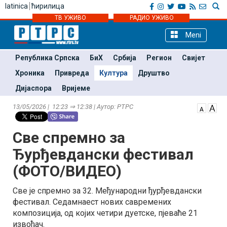
latinica
ћирилица
ТВ УЖИВО
РАДИО УЖИВО
Meni
Република Српска
БиХ
Србија
Регион
Свијет
Хроника
Привреда
Култура
Друштво
Дијаспора
Вријеме
13/05/2026 | 12:23 ⇒ 12:38 | Аутор: РТРС
Све спремно за
Ђурђевдански фестивал
(ФОТО/ВИДЕО)
Све је спремно за 32. Међународни ђурђевдански
фестивал. Седамнаест нових савремених
композиција, од којих четири дуетске, пјеваће 21
извођач.