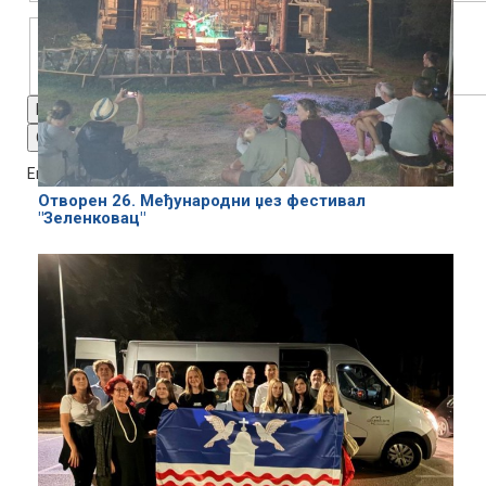
Font Family
Reset
restore all settings to the default values
Done
Close Modal Dialog
End of dialog window.
Отворен 26. Међународни џез фестивал
"Зеленковац"