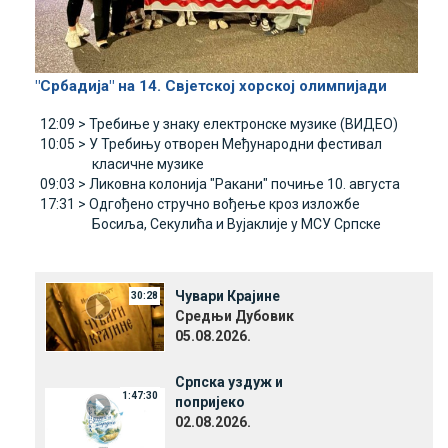
"Србадија" на 14. Свјетској хорској олимпијади
12:09 >
Требиње у знаку електронске музике (ВИДЕО)
10:05 >
У Требињу отворен Међународни фестивал
класичне музике
09:03 >
Ликовна колонија "Ракани" почиње 10. августа
17:31 >
Одгођено стручно вођење кроз изложбе
Босиља, Секулића и Вујаклије у МСУ Српске
Чувари Крајине
30:28
Средњи Дубовик
05.08.2026.
Српска уздуж и
1:47:30
попријеко
02.08.2026.