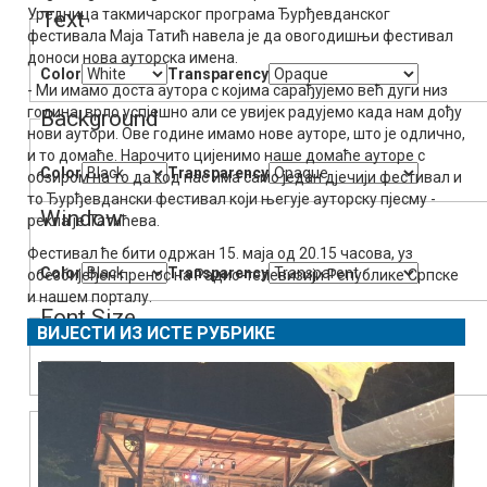
Уредница такмичарског програма Ђурђевданског
Text
фестивала Маја Татић навела је да овогодишњи фестивал
доноси нова ауторска имена.
Color
Transparency
- Ми имамо доста аутора с којима сарађујемо већ дуги низ
година, врло успјешно али се увијек радујемо када нам дођу
Background
нови аутори. Ове године имамо нове ауторе, што је одлично,
и то домаће. Нарочито цијенимо наше домаће ауторе с
Color
Transparency
обзиром на то да код нас има само један дјечији фестивал и
то Ђурђевдански фестивал који његује ауторску пјесму -
Window
рекла је Татићева.
Фестивал ће бити одржан 15. маја од 20.15 часова, уз
Color
Transparency
обезбијеђен пренос на Радио-телевизији Републике Српске
и нашем порталу.
Font Size
ВИЈЕСТИ ИЗ ИСТЕ РУБРИКЕ
Text Edge Style