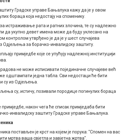
ности
штиту Градске управе Бањалука кажу да је у овом
их бораца која недостају на споменику.
р за истраживање рата и ратних злочина, те су надлежно
 да укупно девет имена може да буду уклесано на
 контролом утврђено је да је у шест случајева
из Одјељења за борачко-инвалидску заштиту.
љају примједбе које се упућују надлежној институцији
ова.
ч радова не може исписивати појединачне случајеве већ
оже одштампати једна табла. Сви недостаци ће бити
и су из Одјељења.
љења су, истичу, позивали породице погинулих бораца
ве примједбе, након чега ће списак примједаба бити
рачко-инвалидску заштиту Градске управе Бањалука.
меника
ика постављен је крст на којем је порука: "Спомен на вас
ити мртва ваша свјетла и завјетна жртва".