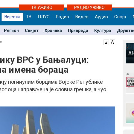
ТВ УЖИВО
РАДИО УЖИВО
Вијести
ТВ
ПЛУС
Радио
Видео
Аудио
Спорт
Регион
Свијет
Хроника
Привреда
Култура
Друштв
не
ику ВРС у Бањалуци:
а имена бораца
ју погинулим борцима Војске Републике
ог оца направљена је словна грешка, а чуо