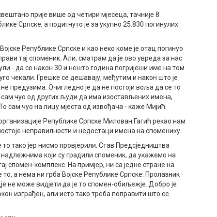
вештано прије више од четири мјесеца, тачније 8.
блике Српске, а подигнуто је за укупно 25.830 погинулих
Војске Републике Српске и као неко коме је отац погинуо
рави тај споменик. Али, сматрам да је ово увреда за нас
ули - да се након 30 и нешто година погријеши име на том
го чекали. Грешке се дешавају, међутим и након што је
не предузима. Очигледно је да не постоји воља да се то
и сам чуо од других људи да има изостављених имена,
о сам чуо на лицу мјеста од извођача - каже Мијић.
организације Републике Српске Милован Гагић рекао нам
постоје неправилности и недостаци имена на споменику.
е то тако јер нисмо провјерили. Став Предсједништва
с надлежнима који су градили споменик, да укажемо на
ај спомен-комплекс. На примјер, ни са једне стране на
 то, а нема ни грба Војске Републике Српске. Пролазник
гдје не може видјети да је то спомен-обиљежје. Добро је
покон изграђен, али исто тако треба поправити што се