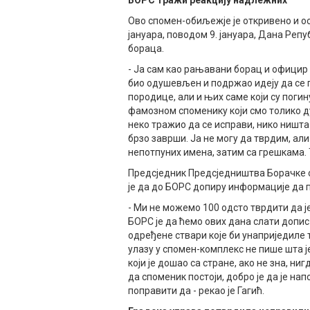
БОРС тражи реакцију надлежних
Ово спомен-обиљежје је откривено и ос
јануара, поводом 9. јануара, Дана Репу
бораца.
- Ја сам као рањавани борац и официр 
био одушевљен и подржао идеју да се п
породице, али и њих саме који су погин
фамозном споменику који смо толико ду
неко тражио да се исправи, нико ништа 
брзо заврши. Ја не могу да тврдим, ал
непотпуних имена, затим са грешкама. Т
Предсједник Предсједништва Борачке 
је да до БОРС допиру информације да 
- Ми не можемо 100 одсто тврдити да ј
БОРС је да ћемо ових дана слати допи
одређене ствари које би унаприједиле т
улазу у спомен-комплекс не пише шта је
који је дошао са стране, ако не зна, ни
да споменик постоји, добро је да је на
поправити да - рекао је Гагић.