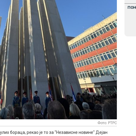
ПО
Фото: РТРС
их бораца, рекао је то за "Независне новине" Дејан