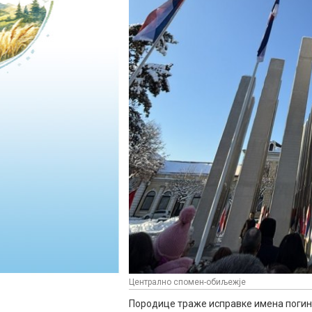
Централно спомен-обиљежје
Породице траже исправке имена погинул