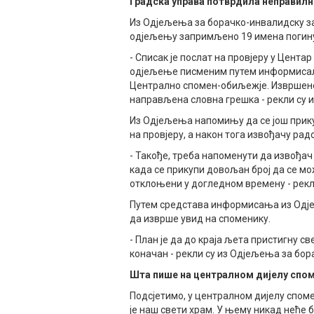
Градска управа потврдила неправил
Из Одјељења за борачко-инвалидску за
одјељењу запримљено 19 имена погинул
- Списак је послат на провјеру у Цента
одјељење писменим путем информисали
Централно спомен-обиљежје. Извршеном
направљена словна грешка - рекли су 
Из Одјељења напомињу да се још прикуп
на провјеру, а након тога извођачу рад
- Такође, треба напоменути да извођа
када се прикупи довољан број да се м
отклоњени у догледном времену - рекл
Путем средстава информисања из Одје
да изврше увид на споменику.
- План је да до краја љета пристигну с
коначан - рекли су из Одјељења за бо
Шта пише на централном дијелу спо
Подсјетимо, у централном дијелу спомен
је наш свети храм. У њему никад неће б