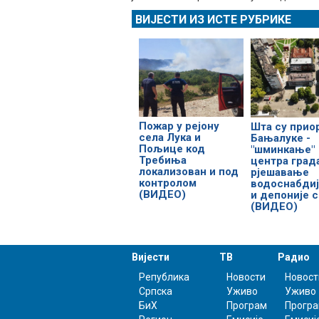
ВИЈЕСТИ ИЗ ИСТЕ РУБРИКЕ
Пожар у рејону
Шта су прио
села Лука и
Бањалуке -
Пољице код
"шминкање"
Требиња
центра град
локализован и под
рјешавање
контролом
водоснабди
(ВИДЕО)
и депоније 
(ВИДЕО)
Вијести
ТВ
Радио
Република
Новости
Новост
Српска
Уживо
Уживо
БиХ
Програм
Прогр