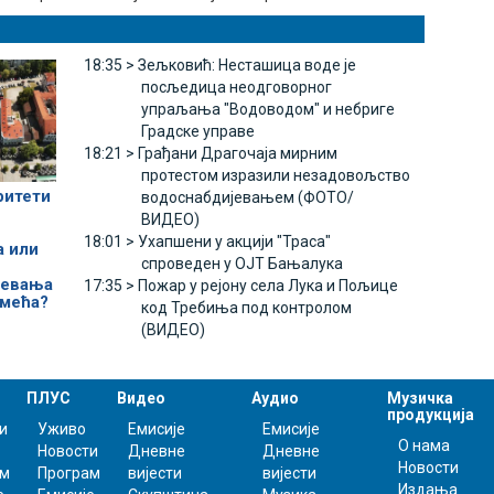
18:35 >
Зељковић: Несташица воде је
посљедица неодговорног
упраљања "Водоводом" и небриге
Градске управе
18:21 >
Грађани Драгочаја мирним
протестом изразили незадовољство
ритети
водоснабдијевањем (ФОТО/
ВИДЕО)
18:01 >
Ухапшени у акцији "Траса"
а или
спроведен у ОЈТ Бањалука
јевања
17:35 >
Пожар у рејону села Лука и Пољице
смећа?
код Требиња под контролом
(ВИДЕО)
ПЛУС
Видео
Аудио
Музичка
продукција
и
Уживо
Емисије
Емисије
О нама
Новости
Дневне
Дневне
Новости
ам
Програм
вијести
вијести
Издања