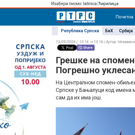
Изабери писмо:
latinica
ћирилица
Почетна
Република Српска
БиХ
Србија
13/05/2026 | 13:16 ⇒ 13:16 | Аутор: Независ
Грешке на спомен
Погрешно уклесан
На Централном спомен-обиљеж
Српске у Бањалуци код имена м
сам да их има још.