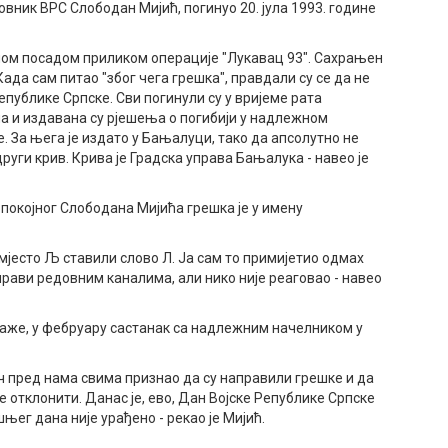
ковник ВРС Слободан Мијић, погинуо 20. јула 1993. године
етном посадом приликом операције "Лукавац 93". Сахрањен
Када сам питао "због чега грешка", правдали су се да не
епублике Српске. Сви погинули су у вријеме рата
 и издавана су рјешења о погибији у надлежном
 За њега је издато у Бањалуци, тако да апсолутно не
руги крив. Крива је Градска управа Бањалука - навео је
 покојног Слободана Мијића грешка је у имену
умјесто Љ ставили слово Л. Ја сам то примијетио одмах
прави редовним каналима, али нико није реаговао - навео
, каже, у фебруару састанак са надлежним начелником у
ђач пред нама свима признао да су направили грешке и да
ве отклонити. Данас је, ево, Дан Војске Републике Српске
њег дана није урађено - рекао је Мијић.