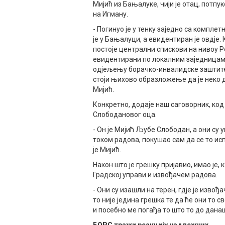
Мијић из Бањалуке, чији је отац, потпу
на Игману.
- Погинуо је у тенку заједно са компл
је у Бањалуци, а евидентиран је овдје. 
постоје централни спискови на нивоу Р
евидентирани по локалним заједницама
одјељењу борачко-инвалидске заштите.
стоји њихово образложење да је неко д
Мијић.
Конкретно, додаје наш саговорник, код
Слободановог оца.
- Он је Мијић Љубе Слободан, а они су 
током радова, покушао сам да се то ис
је Мијић.
Након што је грешку пријавио, имао је
Градској управи и извођачем радова.
- Они су изашли на терен, гдје је изво
то није једина грешка те да ће они то с
и посебно ме погађа то што то до данаш