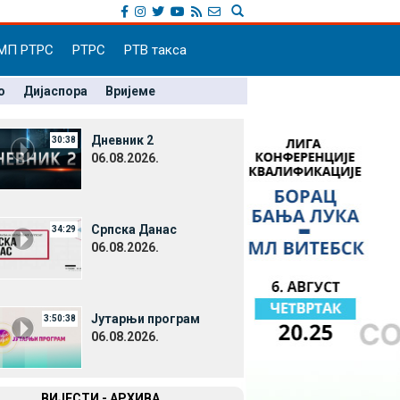
МП РТРС
РТРС
РТВ такса
о
Дијаспора
Вријеме
Дневник 2
30:38
06.08.2026.
Српска Данас
34:29
06.08.2026.
Јутарњи програм
3:50:38
06.08.2026.
ВИЈЕСТИ - АРХИВА