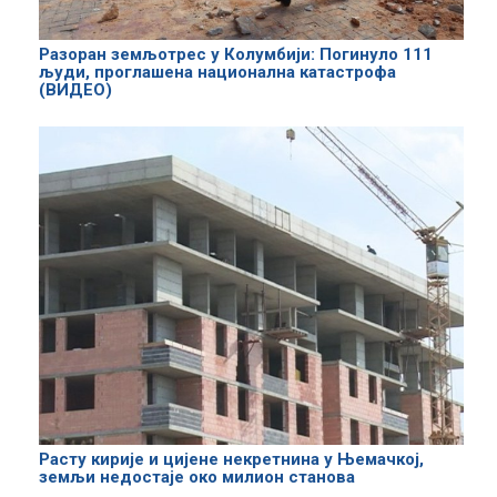
Разоран земљотрес у Колумбији: Погинуло 111
људи, проглашена национална катастрофа
(ВИДЕО)
Расту кирије и цијене некретнина у Њемачкој,
земљи недостаје око милион станова