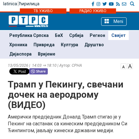
latinica
ћирилица
ТВ УЖИВО
РАДИО УЖИВО
Meni
Република Српска
БиХ
Србија
Регион
Свијет
Хроника
Привреда
Култура
Друштво
Дијаспора
Вријеме
13/05/2026 | 14:03 ⇒ 18:10 | Аутор: СРНА
Трамп у Пекингу, свечани
дочек на аеродрому
(ВИДЕО)
Амерички предсједник Доналд Трамп стигао је у
Пекинг на састанак са кинеским предсједником Си
Ђинпингом, јављају кинески државни медији.