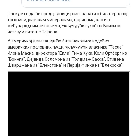
Очекује се да ће предсједници разговарати о билатералној
трговини, ријетким минералима, царинама, као и о
међународним питањима, укључујући сукоб на Блиском
истоку и питање Тајвана.
У америчкој делегацији ће бити неколико водећих
америчких пословних људи, укључујући власника "Тесле"
Илона Маска, директора "Епла" Тима Кука, Кели Ортберг из
"Боинга", Дејвида Соломона из "Голдман-Сакса", Стивена
Шварцмана из "Блекстона" и Лерија Финка из "Блекрока".