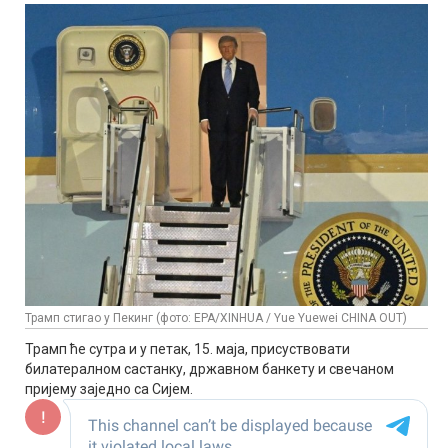
Трамп стигао у Пекинг (фото: EPA/XINHUA / Yue Yuewei CHINA OUT)
Трамп ће сутра и у петак, 15. маја, присуствовати
билатералном састанку, државном банкету и свечаном
пријему заједно са Сијем.