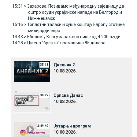
15:31 >
Захарова: Позивамо међународну заједницу да
оштро осуди украјинске нападе на Белгород и
Нижњекамск
15:16 >
Топлотни таласи и суше коштају Европу стотине
милијарди евра
14:43 >
Еболом у Конгу заражено више од 4.200 људи
14:28 >
Цијена "брента" премашила 85 долара
Дневник 2
35:18
10.08.2026.
Српска Данас
30:27
10.08.2026.
Јутарњи програм
3:49:40
10.08.2026.