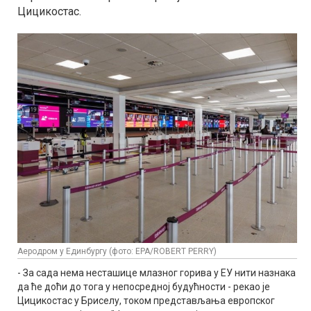
Цицикостас.
Аеродром у Единбургу (фото: EPA/ROBERT PERRY)
- За сада нема несташице млазног горива у ЕУ нити назнака
да ће доћи до тога у непосредној будућности - рекао је
Цицикостас у Бриселу, током представљања европског