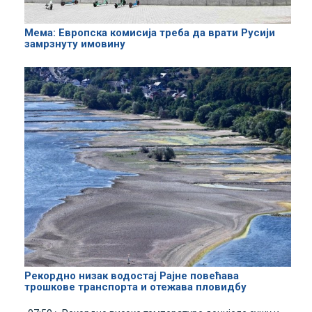
Мема: Европска комисија треба да врати Русији
замрзнуту имовину
Рекордно низак водостај Рајне повећава
трошкове транспорта и отежава пловидбу