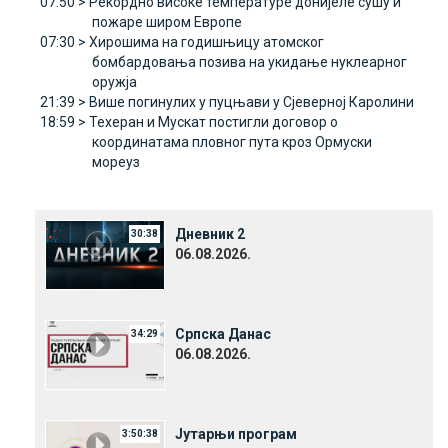
07:50 >
Рекордно високе температуре донијеле сушу и
пожаре широм Европе
07:30 >
Хирошима на годишњицу атомског
бомбардовања позива на укидање нуклеарног
оружја
21:39 >
Више погинулих у пуцњави у Сјеверној Каролини
18:59 >
Техеран и Мускат постигли договор о
координатама пловног пута кроз Ормуски
мореуз
Дневник 2
30:38
06.08.2026.
Српска Данас
34:29
06.08.2026.
Јутарњи програм
3:50:38