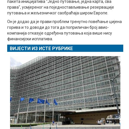
пакета иницијатива "Једно путовање, једна карта, сва
права", усмјереног на поједностављивање резервације
путовања и жељезничког саобраћаја широм Европе.
Он је додао да је прави проблем тренутно повећање цијена
горива и то доводи до тога да поприличан број авио-
компанија отказује одређена путовања која више нису
финансијски исплатива.
ВИЈЕСТИ ИЗ ИСТЕ РУБРИКЕ