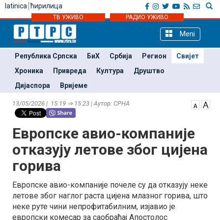
latinica
ћирилица
ТВ УЖИВО
РАДИО УЖИВО
Meni
Република Српска
БиХ
Србија
Регион
Свијет
Хроника
Привреда
Култура
Друштво
Дијаспора
Вријеме
13/05/2026 | 15:19 ⇒ 15:23 | Аутор: СРНА
Европске авио-компаније
отказују летове због цијена
горива
Европске авио-компаније почеле су да отказују неке
летове због наглог раста цијена млазног горива, што
неке руте чини непрофитабилним, изјавио је
европски комесар за саобраћај Апостолос