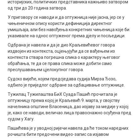
историјских, политичких представника кажњиво затвором
од три до 20 година затвора.
У приговору се наводи и да оптужница није јасна, јер се у
чињеничном опису користи дефиниција директног
умишљаја, али без навођења конкретних чињеница које би
указивале на однос оптуженог према дјелу и посљедици.
Одбрана је навела и да је дио Краљевићевог говора
издвојен из контекста, оцјењујући да се вађењем из
контекста ствара погрешна слика о карактеру његовог
обраћања, те да се права слика може добити само
преслушавањем цјелокупног говора.
Судско вијеће, којем предсједава судија Мирза Ђозо,
одбило је приједлог одбране за одбацивање оптужнице.
Тужилац Тужилаштва БиХ Суада Пашић прочитала је
оптужницу према којој је Краљевић 9. марта, у својству
начелника општине Власеница, дао изјаву за медије у којој
је, како се наводи, величао лица правоснажно осуђена пред
судом у Хагу.
Пашићева је у уводној ријечи навела да ће током наредних
рочишта бити предочени видео-запис са изјавом