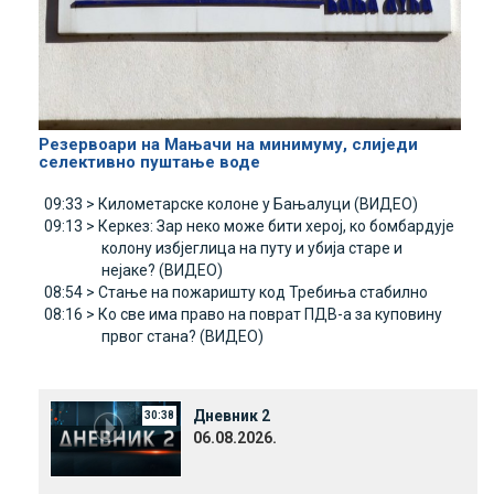
Резервоари на Мањачи на минимуму, слиједи
селективно пуштање воде
09:33 >
Километарске колоне у Бањалуци (ВИДЕО)
09:13 >
Керкез: Зар неко може бити херој, ко бомбардује
колону избјеглица на путу и убија старе и
нејаке? (ВИДЕО)
08:54 >
Стање на пожаришту код Требиња стабилно
08:16 >
Ко све има право на поврат ПДВ-а за куповину
првог стана? (ВИДЕО)
Дневник 2
30:38
06.08.2026.