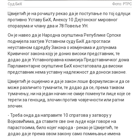
Суд БиХ
Фото: РТРС
Цвијетић је на рочишту рекао да је поступање по тој одлуци
противно Уставу БиХ, Анексу 10 Дејтонског мировног
споразума и члану два и 78 Повеље УН.
Он је навео да је Народна скупштина Републике Српске
поднијела захтјев Уставном суду БиХ да прогласи
неуставном одредбу Закона о измјенама и допунама
Кривичног закона коју је донио високи представник, те
додао да је Уставноправна комисија Представничког дома
Парламентарне скупштине БиХ констатовала да високи
представник нема уставну надлежност да доноси законе.
Цвијетић је оцијенио и да је закон лоше формулисан и да се
може различито тумачити, те додао да се, према таквом
тумачењу, ни на један начин не смије поменути лице које се
терети за геноцид, злочин против човјечности или ратни
злочин.
- Треба онда да направите 10 спратова у затвору у
Војковићима, да ставите све оне људе који говоре на
парастосима, било којег народа - рекао је Цвијетић, те
додао да је према овом закону само помињање имена