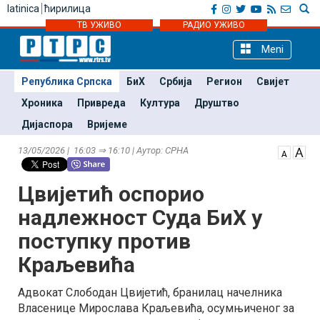
latinica
ћирилица
ТВ УЖИВО
РАДИО УЖИВО
Meni
Република Српска
БиХ
Србија
Регион
Свијет
Хроника
Привреда
Култура
Друштво
Дијаспора
Вријеме
13/05/2026 | 16:03 ⇒ 16:10 | Аутор: СРНА
Цвијетић оспорио
надлежност Суда БиХ у
поступку против
Краљевића
Адвокат Слободан Цвијетић, бранилац начелника
Власенице Мирослава Краљевића, осумњиченог за