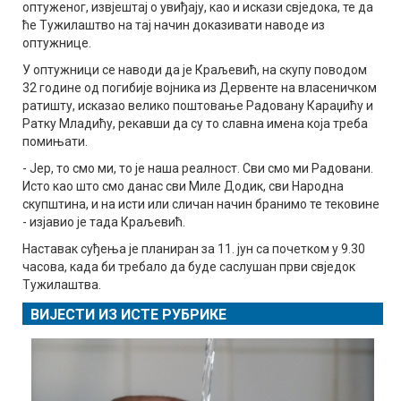
оптуженог, извјештај о увиђају, као и искази свједока, те да
ће Тужилаштво на тај начин доказивати наводе из
оптужнице.
У оптужници се наводи да је Краљевић, на скупу поводом
32 године од погибије војника из Дервенте на власеничком
ратишту, исказао велико поштовање Радовану Караџићу и
Ратку Младићу, рекавши да су то славна имена која треба
помињати.
- Јер, то смо ми, то је наша реалност. Сви смо ми Радовани.
Исто као што смо данас сви Миле Додик, сви Народна
скупштина, и на исти или сличан начин бранимо те тековине
- изјавио је тада Краљевић.
Наставак суђења је планиран за 11. јун са почетком у 9.30
часова, када би требало да буде саслушан први свједок
Тужилаштва.
ВИЈЕСТИ ИЗ ИСТЕ РУБРИКЕ