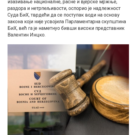
изазивање националне, расне и вјерске мржње,
раздора и нетрпељивости, оспорио је надлежност
Суда БиХ, тврдећи да се поступак води на основу
закона који није усвојила Парламентарна скупштина
БиХ, већ га је наметнуо бивши високи представник
Валентин Инцко.