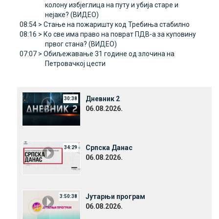
колону избјеглица на путу и убија старе и
нејаке? (ВИДЕО)
08:54 >
Стање на пожаришту код Требиња стабилно
08:16 >
Ко све има право на поврат ПДВ-а за куповину
првог стана? (ВИДЕО)
07:07 >
Обиљежавање 31 године од злочина на
Петровачкој цести
Дневник 2
30:38
06.08.2026.
Српска Данас
34:29
06.08.2026.
Јутарњи програм
3:50:38
06.08.2026.