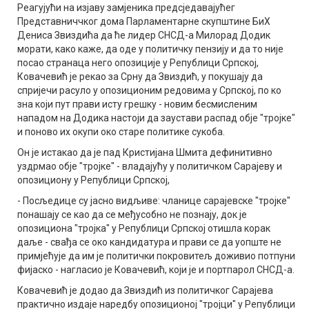
Реагујући на изјаву замјеника предсједавајућег
Представниччког дома Парламентарне скупштине БиХ
Дениса Звиздића да ће лидер СНСД-а Милорад Додик
морати, како каже, да оде у политичку пензију и да то није
посао странаца него опозиције у Републици Српској,
Ковачевић је рекао за Срну да Звиздић, у покушају да
спријечи расуло у опозиционим редовима у Српској, по ко
зна који пут прави исту грешку - новим бесмисленим
нападом на Додика настоји да заустави распад обје "тројке"
и поново их окупи око старе политике сукоба.
Он је истакао да је пад Кристијана Шмита дефинитивно
уздрмао обје "тројке" - владајућу у политичком Сарајеву и
опозициону у Републици Српској,
- Посљедице су јасно видљиве: чланице сарајевске "тројке"
понашају се као да се међусобно не познају, док је
опозициона "тројка" у Републици Српској отишла корак
даље - свађа се око кандидатура и прави се да уопште не
примјећује да им је политички покровитељ доживио потпуни
фијаско - нагласио је Ковачевић, који је и портпарол СНСД-а.
Ковачевић је додао да Звиздић из политичког Сарајева
практично издаје наредбу опозиционој "тројци" у Републици