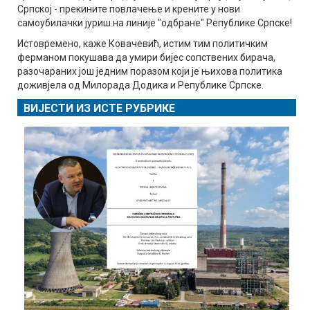
Српској - прекините повлачење и крените у нови
самоубилачки јуриш на линије "одбране" Републике Српске!
Истовремено, каже Ковачевић, истим тим политичким
ферманом покушава да умири бијес сопствених бирача,
разочараних још једним поразом који је њихова политика
доживјела од Милорада Додика и Републике Српске.
ВИЈЕСТИ ИЗ ИСТЕ РУБРИКЕ