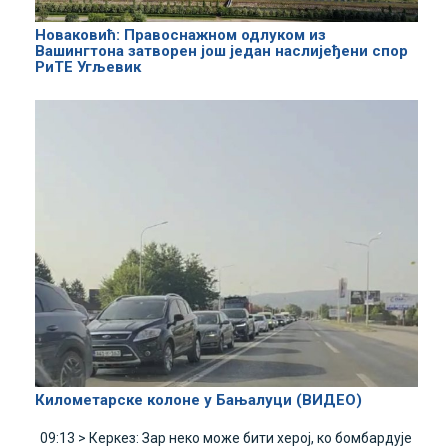
Новаковић: Правоснажном одлуком из
Вашингтона затворен још један наслијеђени спор
РиТЕ Угљевик
Километарске колоне у Бањалуци (ВИДЕО)
09:13 >
Керкез: Зар неко може бити херој, ко бомбардује