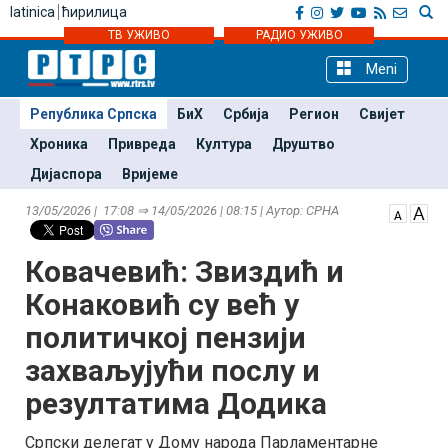
latinica
ћирилица
ТВ УЖИВО
РАДИО УЖИВО
Meni
Република Српска
БиХ
Србија
Регион
Свијет
Хроника
Привреда
Култура
Друштво
Дијаспора
Вријеме
13/05/2026 | 17:08 ⇒ 14/05/2026 | 08:15 | Аутор: СРНА
Ковачевић: Звиздић и
Конаковић су већ у
политичкој пензији
захваљујући послу и
резултатима Додика
Српски делегат у Дому народа Парламентарне