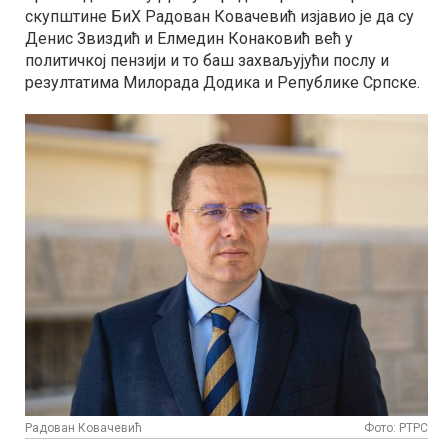
скупштине БиХ Радован Ковачевић изјавио је да су
Денис Звиздић и Елмедин Конаковић већ у
политичкој пензији и то баш захваљујући послу и
резултатима Милорада Додика и Републике Српске.
Радован Ковачевић
Фото: РТРС