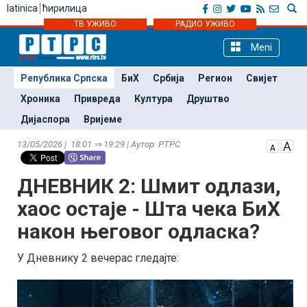
latinica
ћирилица
ТВ УЖИВО
РАДИО УЖИВО
Meni
Република Српска
БиХ
Србија
Регион
Свијет
Хроника
Привреда
Култура
Друштво
Дијаспора
Вријеме
13/05/2026 | 18:01 ⇒ 19:29 | Аутор: РТРС
ДНЕВНИК 2: Шмит одлази,
хаос остаје - Шта чека БиХ
након његовог одласка?
У Дневнику 2 вечерас гледајте: