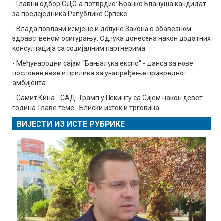
- Главни одбор СДС-а потврдио: Бранко Блануша кандидат
за предсједника Републике Српске
- Влада повлачи измјене и допуне Закона о обавезном
здравственом осигурању: Одлука донесена након додатних
консултација са социјалним партнерима
- Међународни сајам “Бањалука експо" - шанса за нове
пословне везе и прилика за унапређење привредног
амбијента
- Самит Кина - САД: Трамп у Пекингу са Сијем након девет
година. Главе теме - Блиски исток и трговина
ВИЈЕСТИ ИЗ ИСТЕ РУБРИКЕ