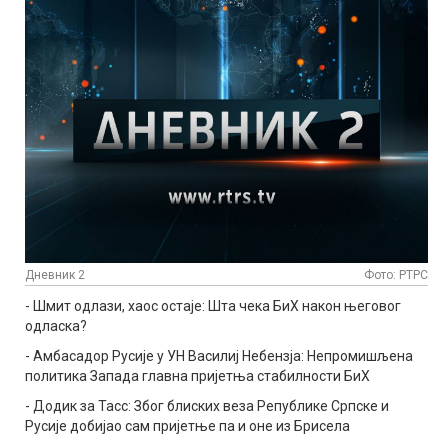
Дневник 2
Фото: РТРС
- Шмит одлази, хаос остаје: Шта чека БиХ након његовог
одласка?
- Амбасадор Русије у УН Василиј Небензја: Непромишљена
политика Запада главна пријетња стабилности БиХ
- Додик за Тасс: Због блиских веза Републике Српске и
Русије добијао сам пријетње па и оне из Брисела