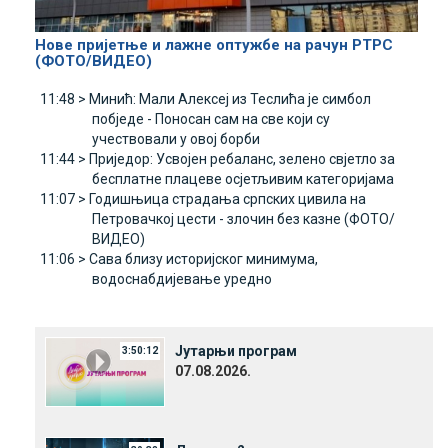
Нове пријетње и лажне оптужбе на рачун РТРС
(ФОТО/ВИДЕО)
11:48 >
Минић: Мали Алексеј из Теслића је симбол
побједе - Поносан сам на све који су
учествовали у овој борби
11:44 >
Приједор: Усвојен ребаланс, зелено свјетло за
бесплатне плацеве осјетљивим категоријама
11:07 >
Годишњица страдања српских цивила на
Петровачкој цести - злочин без казне (ФОТО/
ВИДЕО)
11:06 >
Сава близу историјског минимума,
водоснабдијевање уредно
Јутарњи програм
3:50:12
07.08.2026.