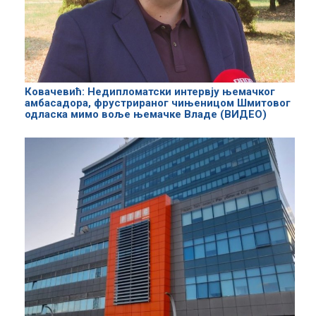
Ковачевић: Недипломатски интервју њемачког
амбасадора, фрустрираног чињеницом Шмитовог
одласка мимо воље њемачке Владе (ВИДЕО)