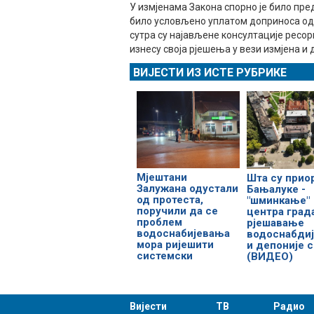
У измјенама Закона спорно је било пр
било условљено уплатом доприноса од 
сутра су најављене консултације ресо
изнесу своја рјешења у вези измјена и 
ВИЈЕСТИ ИЗ ИСТЕ РУБРИКЕ
Мјештани
Шта су прио
Залужана одустали
Бањалуке -
од протеста,
"шминкање"
поручили да се
центра град
проблем
рјешавање
водоснабијевања
водоснабди
мора ријешити
и депоније 
системски
(ВИДЕО)
Вијести
ТВ
Радио