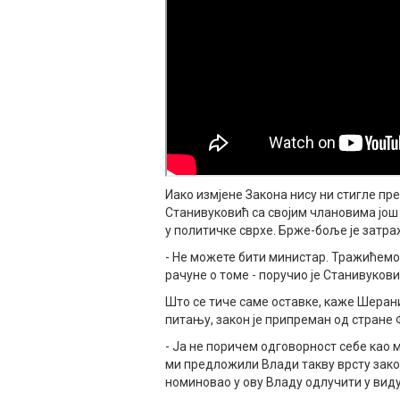
Иако измјене Закона нису ни стигле п
Станивуковић са својим члановима још 
у политичке сврхе. Брже-боље је затра
- Не можете бити министар. Тражићемо
рачуне о томе - поручио је Станивукови
Што се тиче саме оставке, каже Шеранић
питању, закон је припреман од стране
- Ја не поричем одговорност себе као м
ми предложили Влади такву врсту закон
номиновао у ову Владу одлучити у виду 