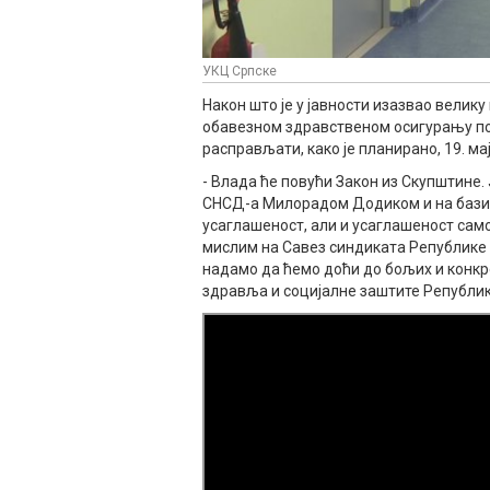
УКЦ Српске
Након што је у јавности изазвао велику
обавезном здравственом осигурању пов
расправљати, како је планирано, 19. мај
- Влада ће повући Закон из Скупштине.
СНСД-а Милорадом Додиком и на бази 
усаглашеност, али и усаглашеност самог
мислим на Савез синдиката Републике С
надамо да ћемо доћи до бољих и конкр
здравља и социјалне заштите Републик