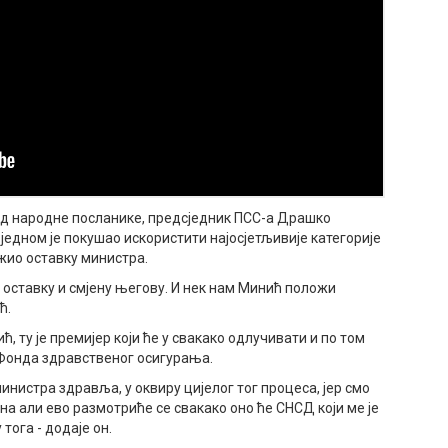
ред народне посланике, предсједник ПСС-а Драшко
једном је покушао искористити најосјетљивије категорије
жио оставку министра.
 оставку и смјену његову. И нек нам Минић положи
ћ.
, ту је премијер који ће у свакако одлучивати и по том
 Фонда здравственог осигурања.
инистра здравља, у оквиру цијелог тог процеса, јер смо
а али ево размотриће се свакако оно ће СНСД који ме је
тога - додаје он.