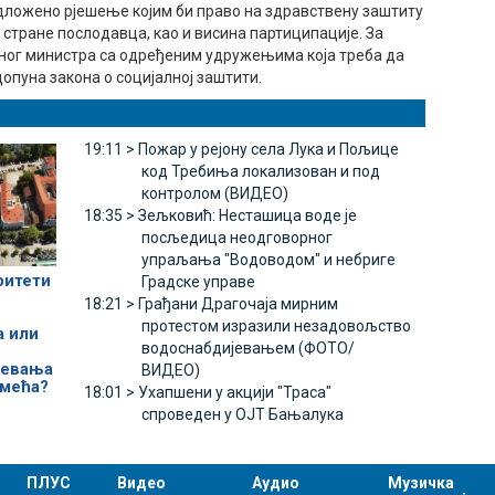
едложено рјешење којим би право на здравствену заштиту
стране послодавца, као и висина партиципације. За
рног министра са одређеним удружењима која треба да
допуна закона о социјалној заштити.
19:11 >
Пожар у рејону села Лука и Пољице
код Требиња локализован и под
контролом (ВИДЕО)
18:35 >
Зељковић: Несташица воде је
посљедица неодговорног
упраљања "Водоводом" и небриге
ритети
Градске управе
18:21 >
Грађани Драгочаја мирним
протестом изразили незадовољство
а или
водоснабдијевањем (ФОТО/
јевања
ВИДЕО)
смећа?
18:01 >
Ухапшени у акцији "Траса"
спроведен у ОЈТ Бањалука
ПЛУС
Видео
Аудио
Музичка