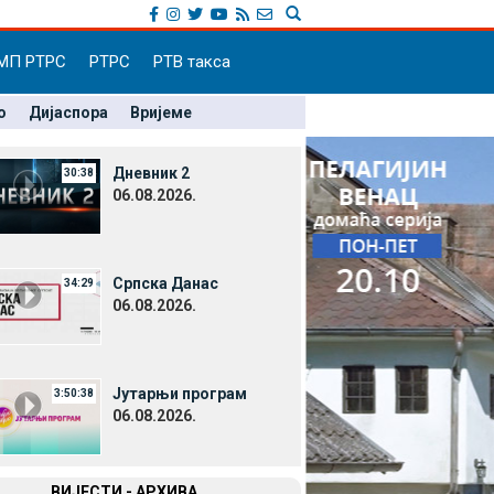
МП РТРС
РТРС
РТВ такса
о
Дијаспора
Вријеме
Дневник 2
30:38
06.08.2026.
Српска Данас
34:29
06.08.2026.
Јутарњи програм
3:50:38
06.08.2026.
ВИЈЕСТИ - АРХИВА