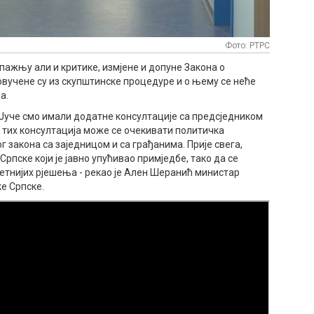
Фото: РТРС
 пажњу али и критике, измјене и допуне Закона о
учене су из скупштинске процедуре и о њему се неће
а.
 Јуче смо имали додатне консултације са предсједником
тих консултација може се очекивати политичка
 закона са заједницом и са грађанима. Прије свега,
рпске који је јавно упућивао примједбе, тако да се
етнијих рјешења - рекао је Ален Шеранић министар
е Српске.