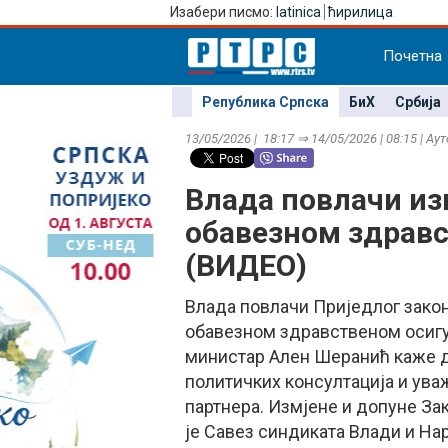
Изабери писмо:
latinica
ћирилица
Почетна
Република Српска
БиХ
Србија
13/05/2026 | 18:17 ⇒ 14/05/2026 | 08:15 | Ау
Влада повлачи из
обавезном здрав
(ВИДЕО)
Влада повлачи Приједлог закон
обавезном здравственом осигу
министар Ален Шеранић каже д
политичких консултација и ува
партнера. Измјене и допуне Зак
је Савез синдиката Влади и На