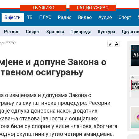
ТВ УЖИВО
РАДИО УЖИВО
Вијести
ТВ
ПЛУС
Радио
Видео
Аудио
Спорт
Регион
Свијет
Хроника
Привреда
Култура
Друштв
тор: РТРС
мјене и допуне Закона о
ственом осигурању
а о измјенама и допунама Закона о
рању из скупштинске процедуре. Ресорни
а је одлука донесена након додатних
жавања ставова јавности и социјалних
она биле су спорне у више чланова, због чега
родној скупштини упутио четири амандмана.