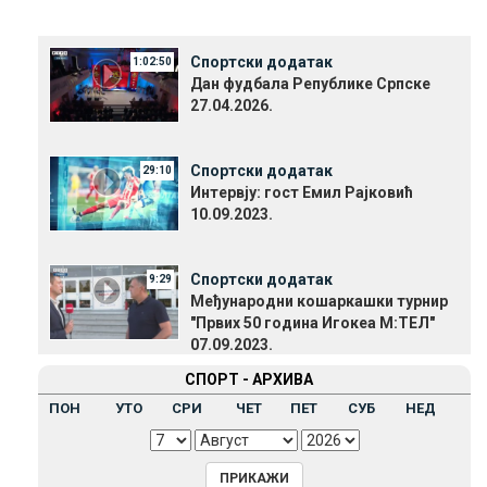
Спортски додатак
1:02:50
Дан фудбала Републике Српске
27.04.2026.
Спортски додатак
29:10
Интервју: гост Емил Рајковић
10.09.2023.
Спортски додатак
9:29
Међународни кошаркашки турнир
"Првих 50 година Игокеа М:ТЕЛ"
07.09.2023.
СПОРТ - АРХИВА
ПОН
УТО
СРИ
ЧЕТ
ПЕТ
СУБ
НЕД