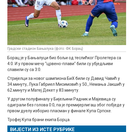
Градски стадион Бањалука (фото: ФК Борац)
Борац је у Бањалуци био бољи од теслићког Пролетера са
4:0. И у првом мечу "црвено-плави" били су убједљиви
славили су са 3:0.
Стријелци за новог шампиона БиХ били су Давид Чавић у
34.минуту, Лука Габриел Мисимовић у 50., Немања Јакшић у
62.минуту и Матеј Декет у 83.минуту.
У другом полуфиналу у Бијељини Радник и Мајевица су
одиграли без голова 0:0, па је премијерлигаш због побједе у
првом дуелу изборио пласман у финале Купа Српске.
Трофеј Купа брани екипа Борца.
ВИЈЕСТИ ИЗ ИСТЕ РУБРИКЕ