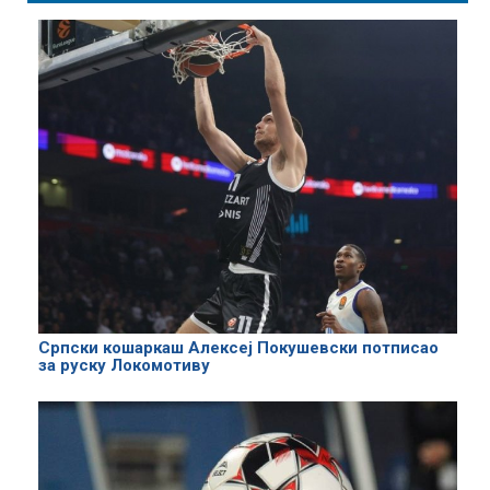
Српски кошаркаш Алексеј Покушевски потписао
за руску Локомотиву