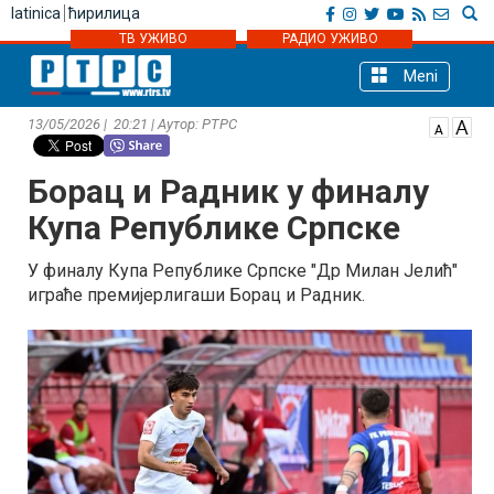
latinica
ћирилица
ТВ УЖИВО
РАДИО УЖИВО
Meni
13/05/2026 | 20:21 | Аутор: РТРС
Борац и Радник у финалу
Купа Републике Српске
У финалу Купа Републике Српске "Др Милан Јелић"
играће премијерлигаши Борац и Радник.