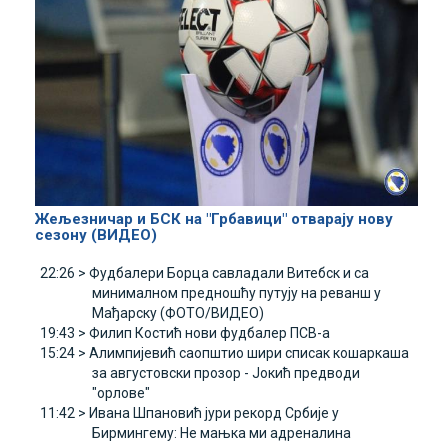
Жељезничар и БСК на "Грбавици" отварају нову
сезону (ВИДЕО)
22:26 >
Фудбалери Борца савладали Витебск и са
минималном предношћу путују на реванш у
Мађарску (ФОТО/ВИДЕО)
19:43 >
Филип Костић нови фудбалер ПСВ-а
15:24 >
Алимпијевић саопштио шири списак кошаркаша
за августовски прозор - Јокић предводи
"орлове"
11:42 >
Ивана Шпановић јури рекорд Србије у
Бирмингему: Не мањка ми адреналина