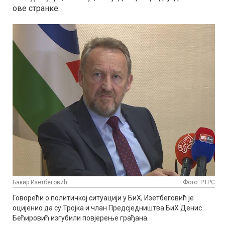
ове странке.
Бакир Изетбеговић
Фото: РТРС
Говорећи о политичкој ситуацији у БиХ, Изетбеговић је
оцијенио да су Тројка и члан Предсједништва БиХ Денис
Бећировић изгубили повјерење грађана.