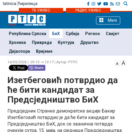
latinica
ћирилица
ТВ УЖИВО
РАДИО УЖИВО
Meni
Република Српска
БиХ
Србија
Регион
Свијет
Хроника
Привреда
Култура
Друштво
Дијаспора
Вријеме
14/05/2026 | 09:10 ⇒ 10:17 | Аутор: РТРС
Изетбеговић потврдио да
ће бити кандидат за
Предсједништво БиХ
Предсједник Странке демократске акције Бакир
Изетбеговић потврдио је да ће бити кандидат за
Предсједништво БиХ, док се званична потврда
очекује сутра, 15. маја, на сједници Предсједништва