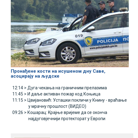
Пронађене кости на исушеном дну Саве,
асоцирају на људске
12:14 >
Дуга чекања на граничним прелазима
11:45 >
И даље активан пожар код Коњица
11:15 >
Цвијановић: Усташки покличи у Книну - враћање
у мрачну прошлост (ВИДЕО)
09:26 >
Кошарац: Kрајње вријеме да се оконча
најдуговјечнији протекторат у Eвропи