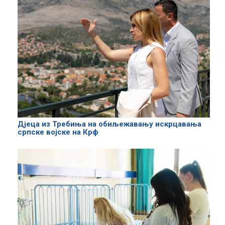
Дјеца из Требиња на обиљежавању искрцавања
српске војске на Крф