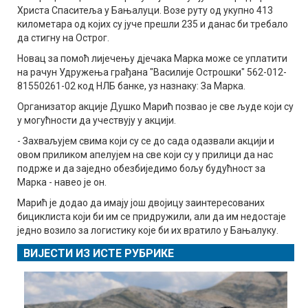
Христа Спаситеља у Бањалуци. Возе руту од укупно 413
километара од којих су јуче прешли 235 и данас би требало
да стигну на Острог.
Новац за помоћ лијечењу дјечака Марка може се уплатити
на рачун Удружења грађана "Василије Острошки" 562-012-
81550261-02 код НЛБ банке, уз назнаку: За Марка.
Организатор акције Душко Марић позвао је све људе који су
у могућности да учествују у акцији.
- Захваљујем свима који су се до сада одазвали акцији и
овом приликом апелујем на све који су у прилици да нас
подрже и да заједно обезбиједимо бољу будућност за
Марка - навео је он.
Марић је додао да имају још двојицу заинтересованих
бициклиста који би им се придружили, али да им недостаје
једно возило за логистику које би их вратило у Бањалуку.
ВИЈЕСТИ ИЗ ИСТЕ РУБРИКЕ