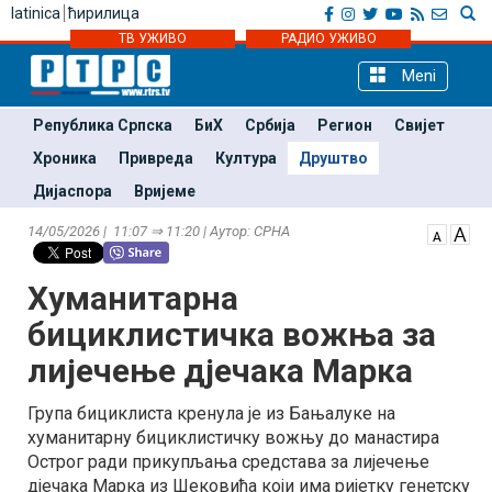
latinica
ћирилица
ТВ УЖИВО
РАДИО УЖИВО
Meni
Република Српска
БиХ
Србија
Регион
Свијет
Хроника
Привреда
Култура
Друштво
Дијаспора
Вријеме
14/05/2026 | 11:07 ⇒ 11:20 | Аутор: СРНА
Хуманитарна
бициклистичка вожња за
лијечење дјечака Марка
Група бициклиста кренула је из Бањалуке на
хуманитарну бициклистичку вожњу до манастира
Острог ради прикупљања средстава за лијечење
дјечака Марка из Шековића који има ријетку генетску