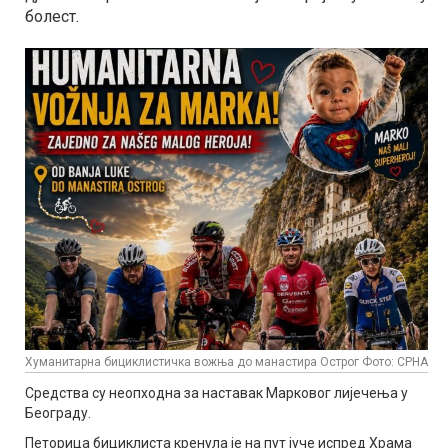
болест.
Хуманитарна бициклистичка вожња до манастира Острог
Фото: СРНА
Средства су неопходна за наставак Марковог лијечења у
Београду.
Петорица бициклиста кренула је на пут јуче испред Храма