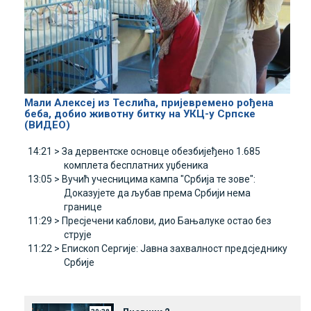
Мали Алексеј из Теслића, пријевремено рођена
беба, добио животну битку на УКЦ-у Српске
(ВИДЕО)
14:21 >
За дервентске основце обезбијеђено 1.685
комплета бесплатних уџбеника
13:05 >
Вучић учесницима кампа "Србија те зове":
Доказујете да љубав према Србији нема
границе
11:29 >
Пресјечени каблови, дио Бањалуке остао без
струје
11:22 >
Епископ Сергије: Јавна захвалност предсједнику
Србије