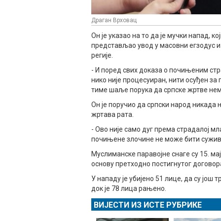
Драган Врховац
Он је указао на то да је мучки напад, к
представљао увод у масовни егзодус и
регије.
- И поред свих доказа о почињеним ст
нико није процесуиран, нити осуђен за
тиме шаље порука да српске жртве нем
Он је поручио да српски народ никада 
жртава рата.
- Ово није само дуг према страдалој м
почињене злочине не може бити суживо
Муслиманске паравојне снаге су 15. маја
основу претходно постигнутог договора
У нападу је убијено 51 лице, да су јо
док је 78 лица рањено.
ВИЈЕСТИ ИЗ ИСТЕ РУБРИКЕ