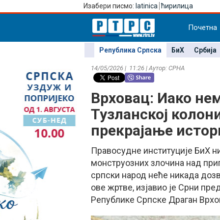
Изабери писмо:
latinica
ћирилица
Почетна
Република Српска
БиХ
Србија
14/05/2026 | 11:26 | Аутор: СРНА
Врховац: Иако нем
Тузланској колон
прекрајање истор
Правосудне институције БиХ ни
монструозних злочина над прип
српски народ неће никада дозв
ове жртве, изјавио је Срни пр
Републике Српске Драган Врхо