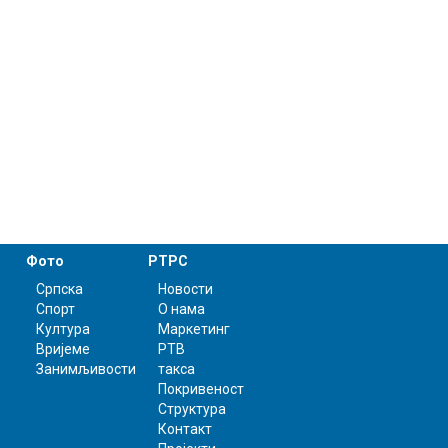
Фото
РТРС
Српска
Новости
Спорт
О нама
Култура
Маркетинг
Вријеме
РТВ
Занимљивости
такса
Покривеност
Структура
Контакт