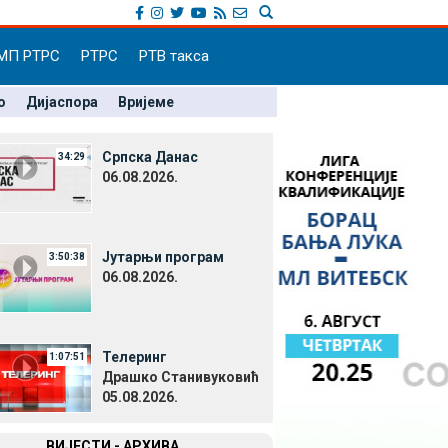
МП РТРС
РТРС
РТВ такса
о
Дијаспора
Вријеме
Српска Данас
34:29
06.08.2026.
Јутарњи програм
3:50:38
06.08.2026.
Телеринг
1:07:51
Драшко Станивуковић
05.08.2026.
ВИЈЕСТИ - АРХИВА