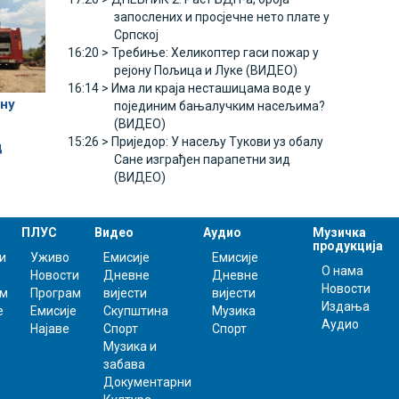
запослених и просјечне нето плате у
Српској
16:20 >
Требиње: Хеликоптер гаси пожар у
рејону Пољица и Луке (ВИДЕО)
16:14 >
Има ли краја несташицама воде у
ону
појединим бањалучким насељима?
(ВИДЕО)
15:26 >
Приједор: У насељу Тукови уз обалу
д
Сане изграђен парапетни зид
(ВИДЕО)
ПЛУС
Видео
Аудио
Музичка
продукција
и
Уживо
Емисије
Емисије
О нама
Новости
Дневне
Дневне
Новости
ам
Програм
вијести
вијести
Издања
е
Емисије
Скупштина
Музика
Аудио
Најаве
Спорт
Спорт
Музика и
забава
Документарни