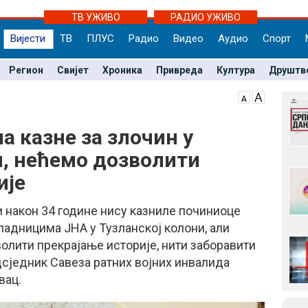
ТВ УЖИВО
РАДИО УЖИВО
Вијести
ТВ
ПЛУС
Радио
Видео
Аудио
Спорт
Регион
Свијет
Хроника
Привреда
Култура
Друштв
а казне за злочин у
и, нећемо дозволити
ије
 након 34 године нису казниле починиоце
адницима ЈНА у Тузланској колони, али
олити прекрајање историје, нити заборавити
едсједник Савеза ратних војних инвалида
вац.