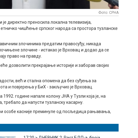
Фото: СРНА
оји је директно преносила локална телевизија,
 етничко чишћење српског народа са простора тузланске
равичним злочинима предатим правосуђу, никада
 почињене злочине - истакао је Врховац и додао да се
ају право на правду.
неће дозволити прекрајање историје и заборав својих
ладости, већ и стална опомена да без суђења за
та и повјерења у БиХ - закључио је Врховац.
 1992. године напале колону ЈНА у Тузли која је, на
, требало да напусти тузланску касарну.
ш три особе касније преминуле од посљедица рањавања,
17:20 >
ДНЕВНИК 2: Раст БДП-а, броја