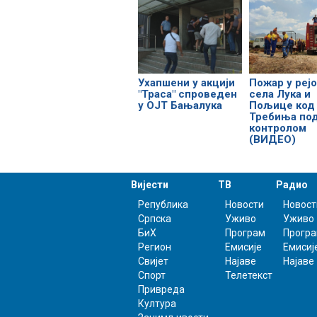
Ухапшени у акцији
Пожар у реј
"Траса" спроведен
села Лука и
у ОЈТ Бањалука
Пољице код
Требиња по
контролом
(ВИДЕО)
Вијести
ТВ
Радио
Република
Новости
Новост
Српска
Уживо
Уживо
БиХ
Програм
Прогр
Регион
Емисије
Емисиј
Свијет
Најаве
Најаве
Спорт
Телетекст
Привреда
Култура