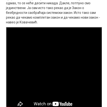
одмах, то се неће десити никада. Дакле, потпуно смо
јединствени. Ја сам исто тако рекао да је Закон о
безбједности саобраћаја системски закон. Исто тако сам
рекао да чекамо комплетан закон и да чекамо нови закон -
навео је Ковачевић.