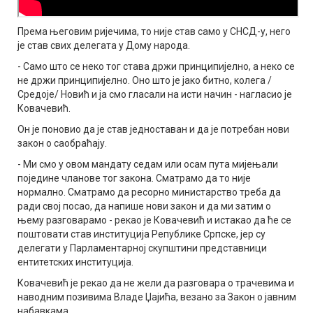
Према његовим ријечима, то није став само у СНСД-у, него
је став свих делегата у Дому народа.
- Само што се неко тог става држи принципијелно, а неко се
не држи принципијелно. Оно што је јако битно, колега /
Средоје/ Новић и ја смо гласали на исти начин - нагласио је
Ковачевић.
Он је поновио да је став једноставан и да је потребан нови
закон о саобраћају.
- Ми смо у овом мандату седам или осам пута мијењали
поједине чланове тог закона. Сматрамо да то није
нормално. Сматрамо да ресорно министарство треба да
ради свој посао, да напише нови закон и да ми затим о
њему разговарамо - рекао је Ковачевић и истакао да ће се
поштовати став институција Републике Српске, јер су
делегати у Парламентарној скупштини представници
ентитетских институција.
Ковачевић је рекао да не жели да разговара о трачевима и
наводним позивима Владе Џајића, везано за Закон о јавним
набавкама.