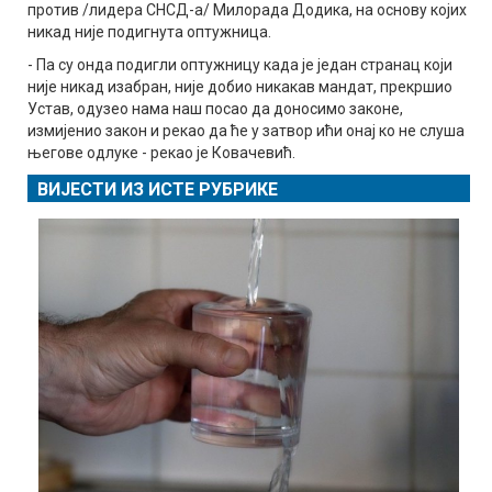
против /лидера СНСД-а/ Милорада Додика, на основу којих
никад није подигнута оптужница.
- Па су онда подигли оптужницу када је један странац који
није никад изабран, није добио никакав мандат, прекршио
Устав, одузео нама наш посао да доносимо законе,
измијенио закон и рекао да ће у затвор ићи онај ко не слуша
његове одлуке - рекао је Ковачевић.
ВИЈЕСТИ ИЗ ИСТЕ РУБРИКЕ