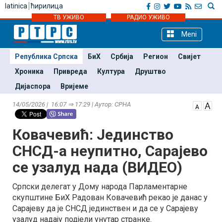
latinica
ћирилица
ТВ УЖИВО
РАДИО УЖИВО
Meni
Република Српска
БиХ
Србија
Регион
Свијет
Хроника
Привреда
Култура
Друштво
Дијаспора
Вријеме
14/05/2026 | 16:07 ⇒ 17:29 | Аутор: СРНА
Ковачевић: Јединство
СНСД-а неупитно, Сарајево
се узалуд нада (ВИДЕО)
Српски делегат у Дому народа Парламентарне
скупштине БиХ Радован Ковачевић рекао је данас у
Сарајеву да је СНСД јединствен и да се у Сарајеву
узалуд надају подјели унутар странке.