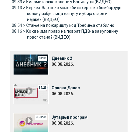
09:33 >
Километарске колоне у Бањалуци (ВИДЕО)
09:13 >
Керкез: Зар неко може бити херој, ко бомбардује
колону избјеглица на путу и убија старе и
нејаке? (ВИДЕО)
08:54 >
Стање на пожаришту код Требиња стабилно
08:16 >
Ко све има право на поврат ПДВ-а за куповину
првог стана? (ВИДЕО)
Дневник 2
30:38
06.08.2026.
Српска Данас
34:29
06.08.2026.
Јутарњи програм
3:50:38
06.08.2026.