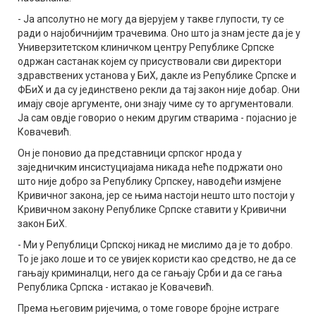
- Ја апсолутно не могу да вјерујем у такве глупости, ту се
ради о најобичнијим трачевима. Оно што ја знам јесте да је у
Универзитетском клиничком центру Републике Српске
одржан састанак којем су присуствовали сви директори
здравствених установа у БиХ, дакле из Републике Српске и
ФБиХ и да су јединствено рекли да тај закон није добар. Они
имају своје аргументе, они знају чиме су то аргументовали.
Ја сам овдје говорио о неким другим стварима - појаснио је
Ковачевић.
Он је поновио да представници српског нрода у
заједничким инсистуциајама никада неће подржати оно
што није добро за Републику Српскеу, наводећи измјене
Кривичног закона, јер се њима настоји нешто што постоји у
Кривичном закону Републике Српске ставити у Кривични
закон БиХ.
- Ми у Републици Српској никад не мислимо да је то добро.
То је јако лоше и то се увијек користи као средство, не да се
гањају криминалци, него да се гањају Срби и да се гања
Република Српска - истакао је Ковачевић.
Према његовим ријечима, о томе говоре бројне истраге