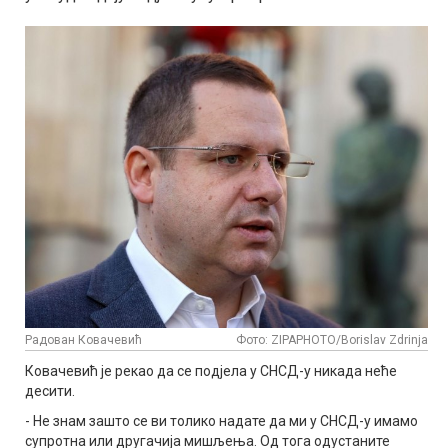
Радован Ковачевић
Фото: ZIPAPHOTO/Borislav Zdrinja
Ковачевић је рекао да се подјела у СНСД-у никада неће
десити.
- Не знам зашто се ви толико надате да ми у СНСД-у имамо
супротна или другачија мишљења. Од тога одустаните