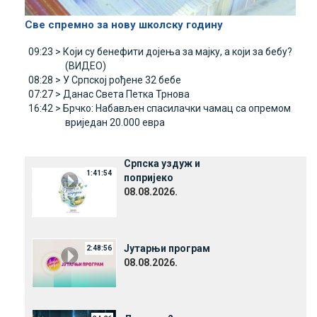
Све спремно за нову школску годину
09:23 >
Који су бенефити дојења за мајку, а који за бебу?
(ВИДЕО)
08:28 >
У Српској рођене 32 бебе
07:27 >
Данас Света Петка Трнова
16:42 >
Брчко: Набављен спасилачки чамац са опремом
вриједан 20.000 евра
Српска уздуж и
1:41:54
попријеко
08.08.2026.
Јутарњи програм
2:48:56
08.08.2026.