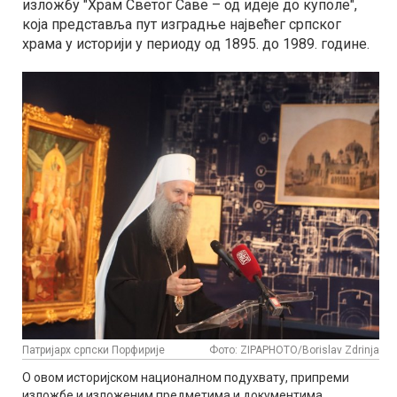
изложбу "Храм Светог Саве – од идеје до куполе",
која представља пут изградње највећег српског
храма у историји у периоду од 1895. до 1989. године.
Патријарх српски Порфирије
Фото: ZIPAPHOTO/Borislav Zdrinja
О овом историјском националном подухвату, припреми
изложбе и изложеним предметима и документима