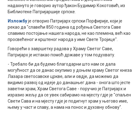
надахнуто је говорио аутор ђакон Будимир Кокотовић, из
Библиотеке Патријаршије српске.
Изложбу
је отворио Патријарх српски Порфирије, који је
рекао да "славећи 850 година од рођења Светога Саве
славимо постојање нашега народа, не као племена, већ као
просвећеног и крштеног народа у име Свете Тројице".
Говорећи о завршетку радова у Храму Светог Саве,
Патријарх је истакао помоћ државе у том подухвату.
- Требало би да будемо благодарни што нам се дала
могућност да се данас окупимо у доњем храму Светог кнеза
Лазара светосавске цркве, али и овдје, да можемо да
видимо развој од идеје до данашњег дана - онога што јесте
заветни храм, Храм Светога Саве - поручио је Патријарх и
изразио жељу да се увек сабирамо на мјесту гдје је "спаљен
Свети Сава и на мјесту гдје је подигнут храм у његово име,
њему у част и славу, а нама на понос и духовну обнову".