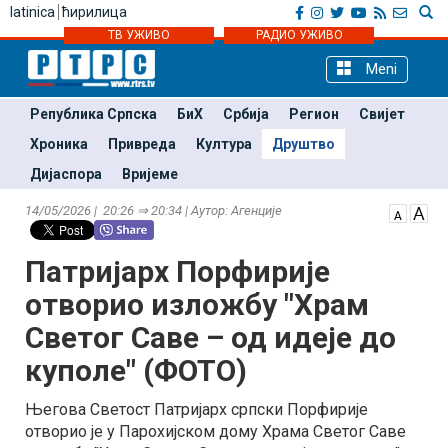
latinica
ћирилица
ТВ УЖИВО
РАДИО УЖИВО
Meni
Република Српска
БиХ
Србија
Регион
Свијет
Хроника
Привреда
Култура
Друштво
Дијаспора
Вријеме
14/05/2026 | 20:26 ⇒ 20:34 | Аутор: Агенције
Патријарх Порфирије
отворио изложбу "Храм
Светог Саве – од идеје до
куполе" (ФОТО)
Његовa Светост Патријарх српски Порфирије
отворио је у Парохијском дому Храма Светог Саве