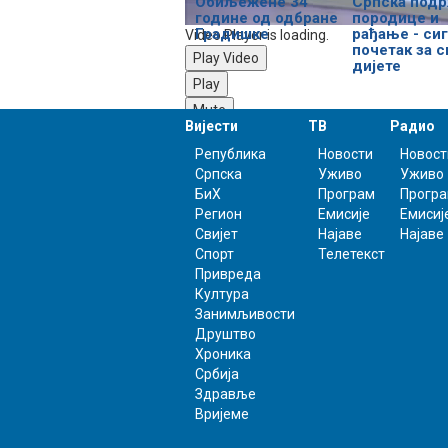
Обиљежене 34
Српска под
године од одбране
породице и
Градишке
рађање - сиг
Video Player is loading.
почетак за с
Play Video
дијете
Play
Mute
Вијести
ТВ
Радио
0:00
/
Република
Новости
Новост
7:49
Српска
Уживо
Уживо
Loaded
: 0%
БиХ
Програм
Прогр
Progress
: 0%
Регион
Емисије
Емисиј
Stream Type
LIVE
Свијет
Најаве
Најаве
-7:49
Спорт
Телетекст
Привреда
Култура
Playback Rate
Занимљивости
1x
Друштво
Chapters
Хроника
Србија
Chapters
Здравље
Descriptions
Вријеме
descriptions off
, selected