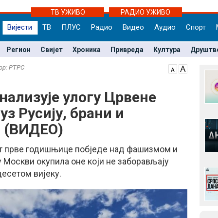
ТВ УЖИВО
РАДИО УЖИВО
Вијести
ТВ
ПЛУС
Радио
Видео
Аудио
Спорт
Регион
Свијет
Хроника
Привреда
Култура
Друштв
тор: РТРС
нализује улогу Црвене
 уз Русију, брани и
 (ВИДЕО)
т прве годишњице побједе над фашизмом и
у Москви окупила оне који не заборављају
есетом вијеку.