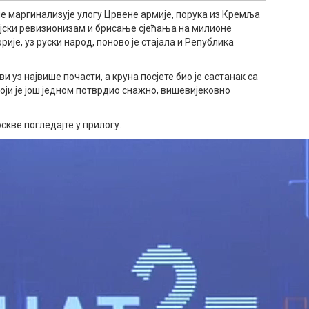
ше маргинализује улогу Црвене армије, порука из Кремља
ријски ревизионизам и брисање сјећања на милионе
рије, уз руски народ, поново је стајала и Република
 уз највише почасти, а круна посјете био је састанак са
ји је још једном потврдио снажно, вишевијековно
скве погледајте у прилогу.