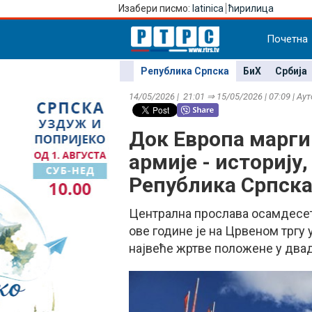
Изабери писмо:
latinica
ћирилица
Почетна
Република Српска
БиХ
Србија
14/05/2026 | 21:01 ⇒ 15/05/2026 | 07:09 | Ау
Док Европа марги
армије - историју,
Република Српска
Централна прослава осамдесе
ове године је на Црвеном тргу 
највеће жртве положене у двад