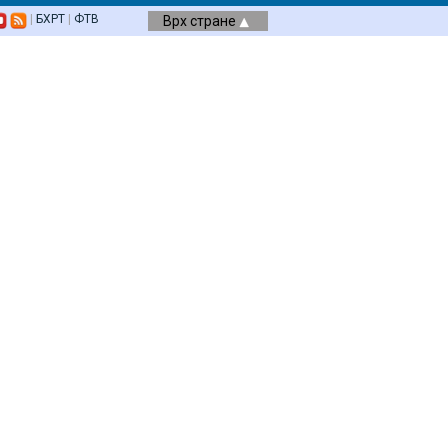
|
БХРТ
|
ФТВ
Врх стране