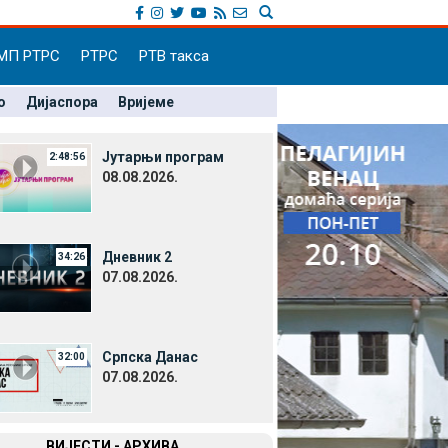
МП РТРС
РТРС
РТВ такса
о
Дијаспора
Вријеме
Јутарњи програм
2:48:56
08.08.2026.
Дневник 2
34:26
07.08.2026.
Српска Данас
32:00
07.08.2026.
ВИЈЕСТИ - АРХИВА