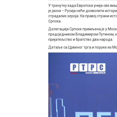
У тренутку када Европска унија све ви
је јасна – Русија неће дозволити исто
страдалих хероја. На правој страни исто
Српска.
Делегација Српске примљена је у Москви
предсједником Владимиром Путином, ко
пријатељство и братство два народа.
Детаље са Црвеног трга и поруке из Мо