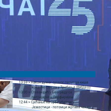
13:59 >
Након дужег сушног периода киша
коначно стигла у Требиње (ВИДЕО)
13:00 >
Стевандић у Београду са
патријархом Порфиријем
12:44 >
Сјећање на Србе убијене у
Јежестици - потомци жртава чекају