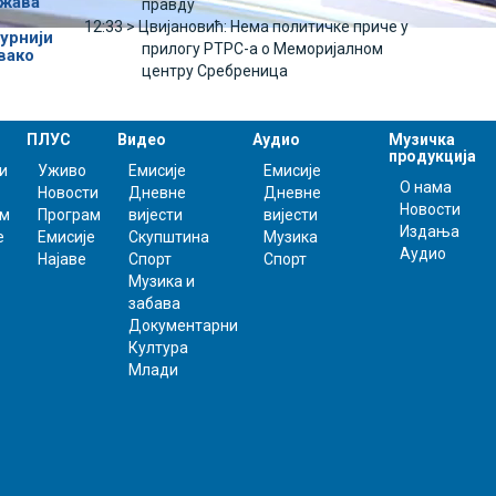
ржава
правду
12:33 >
Цвијановић: Нема политичке приче у
урнији
прилогу РТРС-а о Меморијалном
вако
центру Сребреница
ПЛУС
Видео
Аудио
Музичка
продукција
и
Уживо
Емисије
Емисије
О нама
Новости
Дневне
Дневне
Новости
ам
Програм
вијести
вијести
Издања
е
Емисије
Скупштина
Музика
Аудио
Најаве
Спорт
Спорт
Музика и
забава
Документарни
Култура
Млади