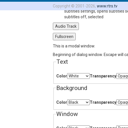
Subtitles
Copyright © 2001-2026,
www.rtrs.tv
subtitles settings
, opens subtitles s
subtitles off
, selected
Audio Track
Fullscreen
This is a modal window.
Beginning of dialog window. Escape will c
Text
Color
Transparency
Background
Color
Transparency
Window