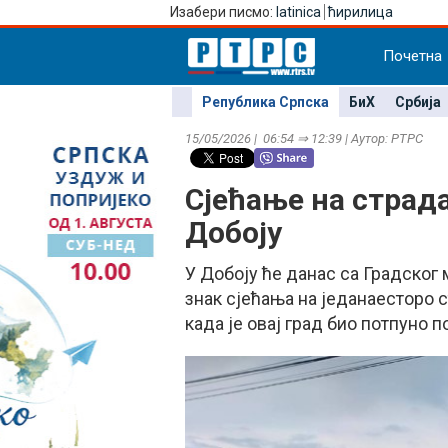
Изабери писмо:
latinica
ћирилица
Почетна
Република Српска
БиХ
Србија
15/05/2026 | 06:54 ⇒ 12:39 | Аутор: РТРС
Сјећање на страд
Добоју
У Добоју ће данас са Градског 
знак сјећања на једанаесторо 
када је овај град био потпуно 