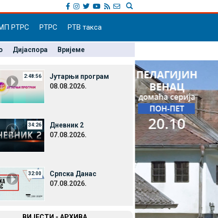
МП РТРС
РТРС
РТВ такса
о
Дијаспора
Вријеме
Јутарњи програм
2:48:56
08.08.2026.
Дневник 2
34:26
07.08.2026.
Српска Данас
32:00
07.08.2026.
ВИЈЕСТИ - АРХИВА