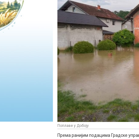
Поплаве у Добоју
Према ранијим подацима Градске управе