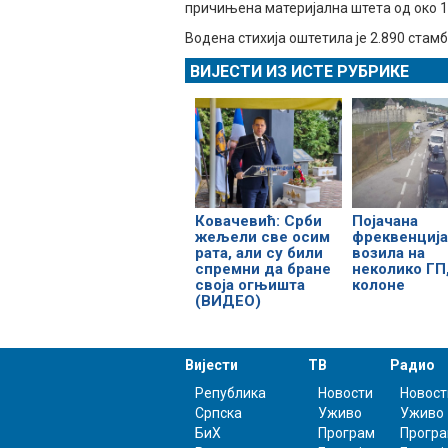
причињена материјална штета од око 
Водена стихија оштетила је 2.890 стам
ВИЈЕСТИ ИЗ ИСТЕ РУБРИКЕ
Ковачевић: Срби
Појачана
жељели све осим
фреквенција
рата, али су били
возила на
спремни да бране
неколико ГП
своја огњишта
колоне
(ВИДЕО)
Вијести
ТВ
Радио
Република
Новости
Новост
Српска
Уживо
Уживо
БиХ
Програм
Прогр