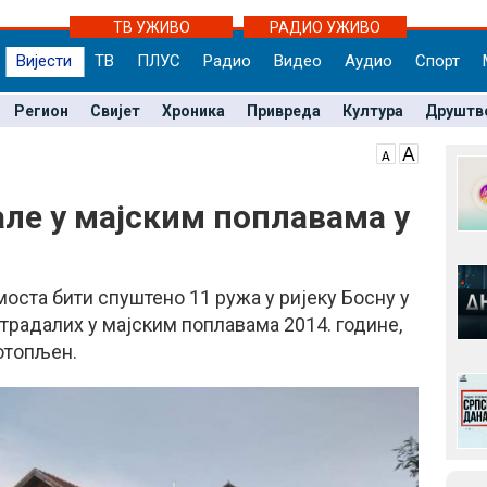
ТВ УЖИВО
РАДИО УЖИВО
Вијести
ТВ
ПЛУС
Радио
Видео
Аудио
Спорт
Регион
Свијет
Хроника
Привреда
Култура
Друштв
але у мајским поплавама у
моста бити спуштено 11 ружа у ријеку Босну у
страдалих у мајским поплавама 2014. године,
потопљен.