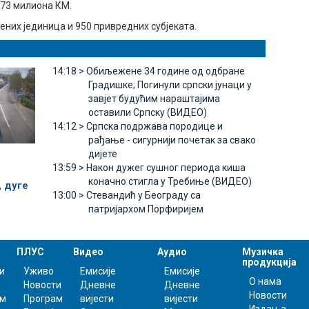
173 милиона КМ.
бених јединица и 950 привредних субјеката.
14:18 >
Обиљежене 34 године од одбране
Градишке; Погинули српски јунаци у
завјет будућим нараштајима
оставили Српску (ВИДЕО)
14:12 >
Српска подржава породице и
рађање - сигурнији почетак за свако
дијете
13:59 >
Након дужег сушног периода киша
коначно стигла у Требиње (ВИДЕО)
, дуге
13:00 >
Стевандић у Београду са
патријархом Порфиријем
ПЛУС
Видео
Аудио
Музичка
продукција
и
Уживо
Емисије
Емисије
О нама
Новости
Дневне
Дневне
Новости
ам
Програм
вијести
вијести