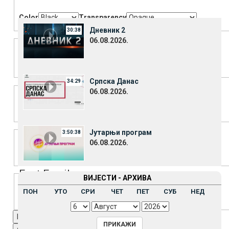
Color
Transparency
Дневник 2
30:38
Window
06.08.2026.
Color
Transparency
Српска Данас
34:29
Font Size
06.08.2026.
Text Edge Style
Јутарњи програм
3:50:38
06.08.2026.
Font Family
ВИЈЕСТИ - АРХИВА
ПОН
УТО
СРИ
ЧЕТ
ПЕТ
СУБ
НЕД
Reset
restore all settings to the default values
Done