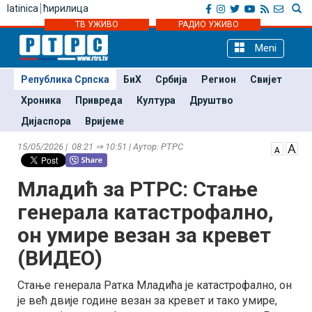
latinica
ћирилица
ТВ УЖИВО
РАДИО УЖИВО
Meni
Република Српска
БиХ
Србија
Регион
Свијет
Хроника
Привреда
Култура
Друштво
Дијаспора
Вријеме
15/05/2026 | 08:21 ⇒ 10:51 | Аутор: РТРС
Младић за РТРС: Стање
генерала катастрофално,
он умире везан за кревет
(ВИДЕО)
Стање генерала Ратка Младића је катастрофално, он
је већ двије године везан за кревет и тако умире,