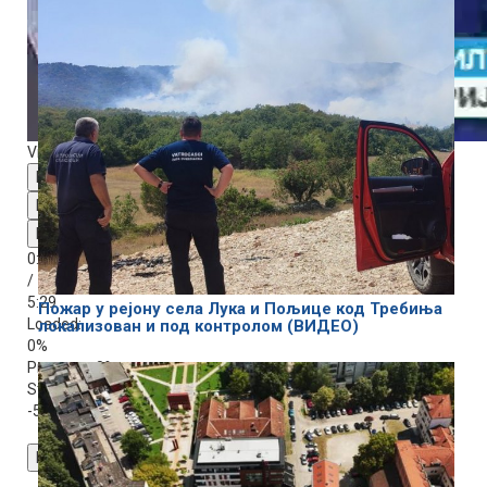
Video Player is loading.
Play Video
Play
Mute
0:00
/
5:29
Пожар у рејону села Лука и Пољице код Требиња
Loaded
:
локализован и под контролом (ВИДЕО)
0%
Progress
: 0%
Stream Type
LIVE
-5:29
Playback Rate