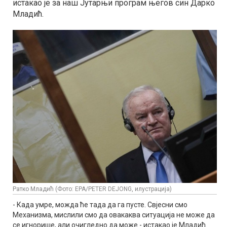
истакао је за наш Јутарњи програм његов син Дарко
Младић.
Ратко Младић (Фото: EPA/PETER DEJONG, илустрација)
- Када умре, можда ће тада да га пусте. Свјесни смо
Механизма, мислили смо да овакаква ситуација не може да
се игнорише, али очигледно да може - истакао је Младић.