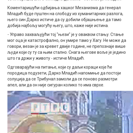
Коментаришући одбијања хашког Механизма да генерал
Младић буде пуштен на слободу из хуманитарних разлога,
њего син Дарко истиче да су добили објашњење да тамо
добија најбољу могућу његу, што, каже није истина.
- Управо захваљујући тој "њези" је у оваквом стању. Стање
мог оца је катастрофално, он умире тамо у Хагу. Не може да
говори, везан је за кревет двије године, не препознаје више
људи који су ту са њим стално. Снага његове воље је једино
што га држи у животу - истиче Младић.
Одговарајући на питање, који су даљи кораци које ће
породица подузети, Дарко Младић напомиње да постоји
солуција да се Трибунал замоли да се поново размотри
апел, али да он није сигуран колико то има сврхе.