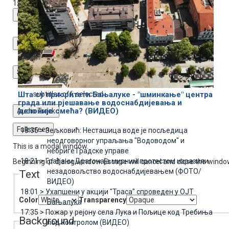
1x
Chapters
Chapters
Descriptions
descriptions off
, selected
Subtitles
subtitles settings
, opens subtitles settings dialog
subtitles off
, selected
Шта су приоритети Бањалуке - "шминкање" центра
града или рјешавање водоснабдијевања и
депоније смећа? (ВИДЕО)
Audio Track
Fullscreen
18:35 >
Зељковић: Несташица воде је посљедица
неодговорног упраљања "Водоводом" и
This is a modal window.
небриге Градске управе
18:21 >
Грађани Драгочаја мирним протестом изразили
Beginning of dialog window. Escape will cancel and close the windo
незадовољство водоснабдијевањем (ФОТО/
Text
ВИДЕО)
18:01 >
Ухапшени у акцији "Траса" спроведен у ОЈТ
Color
Transparency
Бањалука
17:35 >
Пожар у рејону села Лука и Пољице код Требиња
Background
под контролом (ВИДЕО)