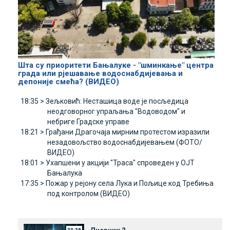
Шта су приоритети Бањалуке - "шминкање" центра
града или рјешавање водоснабдијевања и
депоније смећа? (ВИДЕО)
18:35 >
Зељковић: Несташица воде је посљедица
неодговорног упраљања "Водоводом" и
небриге Градске управе
18:21 >
Грађани Драгочаја мирним протестом изразили
незадовољство водоснабдијевањем (ФОТО/
ВИДЕО)
18:01 >
Ухапшени у акцији "Траса" спроведен у ОЈТ
Бањалука
17:35 >
Пожар у рејону села Лука и Пољице код Требиња
под контролом (ВИДЕО)