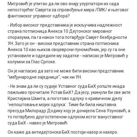
Митровић је упитао да ли ово знају узурпатори из сада
непостојећег Савјета за спровођење мира /ПИК/ и његовог
фантомског управног одбора?
- Избор високог представника је искључива надлежност
страна потписница Анекса 10 Дејтонског мировног
споразума, па га након тога потврђује Савјет безбједности
УН. Зато је он - високи представник страна потписника
Анекса 10 као њихов својеврсни пуномоћник, јер су га оне
установиле и одредиле му задатке - написао је Митровић у
колумни за Глас Српске.
Он је нагласио да зато не може бити високи представник
"међународне заједнице", чак ни УН.
- Не знам да ли су судије Уставног суда БиХ уопште икада
пажљиво прочитале Устав БиХ? Да јесу, укинули би све акте
Кристијана Шмита, а поготово одлуку о кривичном дјелу
`непоштовање мојих одлука`. Тиме би била ништавна
пресуда Милораду Додику коју је донијела Сена Узуновић, а
то потврђено другостепеном одлуком истог вануставног
суда БиХ - навео је Митровић.
Он каже да антидејтонска БиХ постоји назор и нахеро.