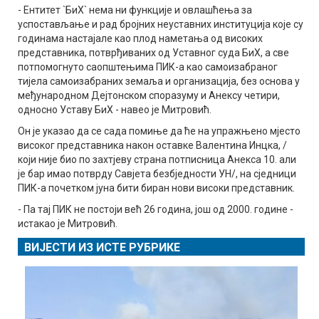
- Ентитет `БиХ` нема ни функције и овлашћења за
успостављање и рад бројних неуставних институција које су
годинама настајале као плод наметања од високих
представника, потврђиваних од Уставног суда БиХ, а све
потпомогнуто саопштењима ПИК-а као самоизабраног
тијела самоизабраних земаља и организација, без основа у
међународном Дејтонском споразуму и Анексу четири,
односно Уставу БиХ - навео је Митровић.
Он је указао да се сада помиње да ће на упражњено мјесто
високог представника након оставке Валентина Инцка, /
који није био по захтјеву страна потписница Анекса 10. али
је бар имао потврду Савјета безбједности УН/, на сједници
ПИК-а почетком јуна бити биран нови високи представник.
- Па тај ПИК не постоји већ 26 година, још од 2000. године -
истакао је Митровић.
ВИЈЕСТИ ИЗ ИСТЕ РУБРИКЕ