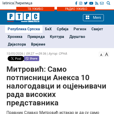
latinica
ћирилица
ТВ УЖИВО
РАДИО УЖИВО
Meni
Република Српска
БиХ
Србија
Регион
Свијет
Хроника
Привреда
Култура
Друштво
Дијаспора
Вријеме
15/05/2026 | 09:27 ⇒ 09:36 | Аутор: СРНА
Митровић: Само
потписници Анекса 10
налогодавци и оцјењивачи
рада високих
представника
Правник Славко Митровић истакао је да су само