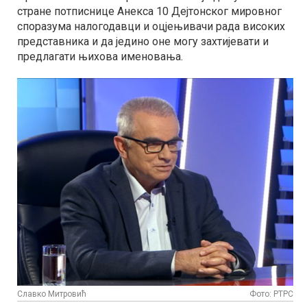
стране потписнице Анекса 10 Дејтонског мировног
споразума налогодавци и оцјењивачи рада високих
представника и да једино оне могу захтијевати и
предлагати њихова именовања.
Славко Митровић
Фото: РТРС