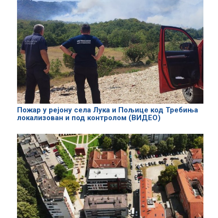
Пожар у рејону села Лука и Пољице код Требиња
локализован и под контролом (ВИДЕО)