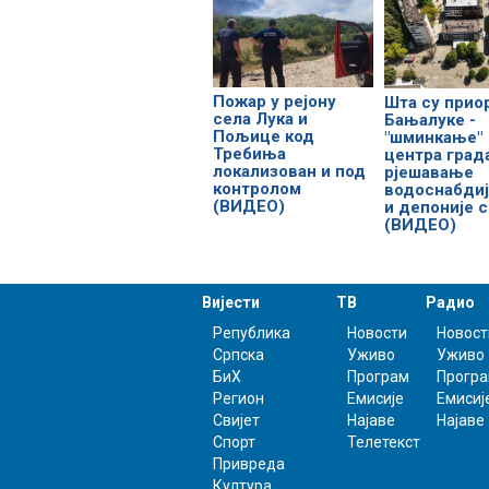
Пожар у рејону
Шта су прио
села Лука и
Бањалуке -
Пољице код
"шминкање"
Требиња
центра град
локализован и под
рјешавање
контролом
водоснабди
(ВИДЕО)
и депоније 
(ВИДЕО)
Вијести
ТВ
Радио
Република
Новости
Новост
Српска
Уживо
Уживо
БиХ
Програм
Прогр
Регион
Емисије
Емисиј
Свијет
Најаве
Најаве
Спорт
Телетекст
Привреда
Култура