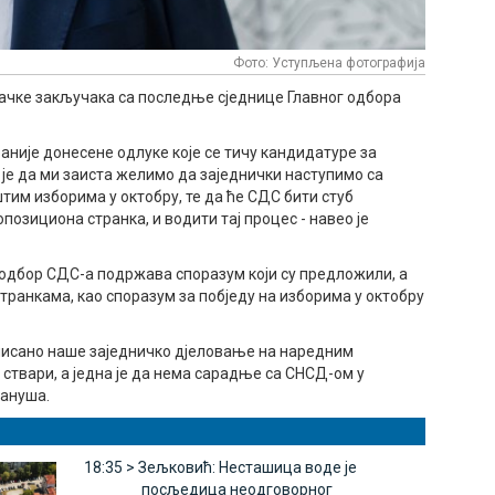
Фото: Уступљена фотографија
и тачке закључака са последње сједнице Главног одбора
 раније донесене одлуке које се тичу кандидатуре за
је да ми заиста желимо да заједнички наступимо са
им изборима у октобру, те да ће СДС бити стуб
опозициона странка, и водити тај процес - навео је
ни одбор СДС-а подржава споразум који су предложили, а
странкама, као споразум за побједу на изборима у октобру
инисано наше заједничко дјеловање на наредним
 ствари, а једна је да нема сарадње са СНСД-ом у
лануша.
18:35 >
Зељковић: Несташица воде је
посљедица неодговорног