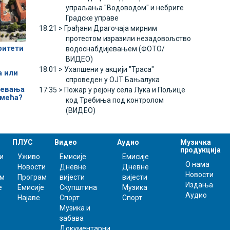
упраљања "Водоводом" и небриге
Градске управе
18:21 >
Грађани Драгочаја мирним
протестом изразили незадовољство
ритети
водоснабдијевањем (ФОТО/
ВИДЕО)
18:01 >
Ухапшени у акцији "Траса"
а или
спроведен у ОЈТ Бањалука
јевања
17:35 >
Пожар у рејону села Лука и Пољице
смећа?
код Требиња под контролом
(ВИДЕО)
ПЛУС
Видео
Аудио
Музичка
продукција
и
Уживо
Емисије
Емисије
О нама
Новости
Дневне
Дневне
Новости
ам
Програм
вијести
вијести
Издања
е
Емисије
Скупштина
Музика
Аудио
Најаве
Спорт
Спорт
Музика и
забава
Документарни