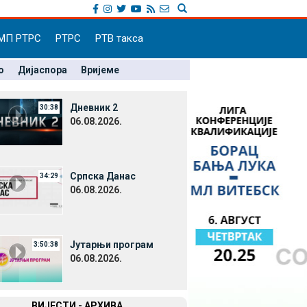
МП РТРС
РТРС
РТВ такса
о
Дијаспора
Вријеме
Дневник 2
30:38
06.08.2026.
Српска Данас
34:29
06.08.2026.
Јутарњи програм
3:50:38
06.08.2026.
ВИЈЕСТИ - АРХИВА