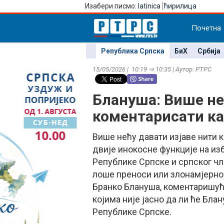
Изабери писмо:
latinica
ћирилица
Почетна
Република Српска
БиХ
Србија
15/05/2026 | 10:19 ⇒ 10:35 | Аутор: РТРС
Блануша: Више не
коментарисати к
Више нећу давати изјаве нити 
двије инокосне функције на из
Републике Српске и српског чл
лоше преноси или злонамјерно 
Бранко Блануша, коментаришућ
којима није јасно да ли ће Бла
Републике Српске.