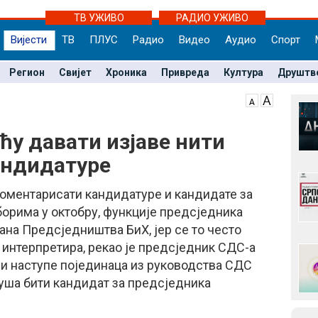
ТВ УЖИВО
РАДИО УЖИВО
Вијести
ТВ
ПЛУС
Радио
Видео
Аудио
Спорт
Регион
Свијет
Хроника
Привреда
Култура
Друштв
ћу давати изјаве нити
андидатуре
коментарисати кандидатуре и кандидате за
борима у октобру, функције предсједника
ана Предсједништва БиХ, јер се то често
интерпретира, рекао је предсједник СДС-а
и наступе појединаца из руководства СДС
нуша бити кандидат за предсједника