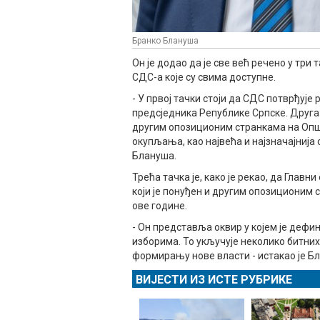
Бранко Блануша
Он је додао да је све већ речено у тр
СДС-а које су свима доступне.
- У првој тачки стоји да СДС потврђује
предсједника Републике Српске. Друга 
другим опозиционим странкама на Општ
окупљања, као највећа и најзначајнија 
Блануша.
Трећа тачка је, како је рекао, да Глав
који је понуђен и другим опозиционим 
ове године.
- Он представља оквир у којем је деф
изборима. То укључује неколико битних
формирању нове власти - истакао је Б
ВИЈЕСТИ ИЗ ИСТЕ РУБРИКЕ