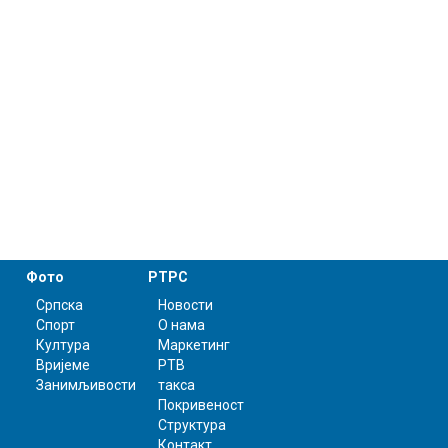
Фото
РТРС
Српска
Новости
Спорт
О нама
Култура
Маркетинг
Вријеме
РТВ
Занимљивости
такса
Покривеност
Структура
Контакт