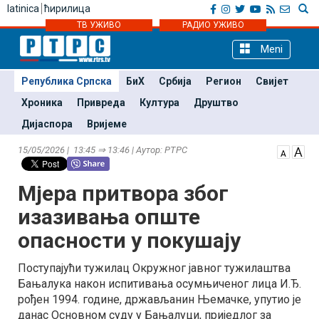
latinica
ћирилица
ТВ УЖИВО
РАДИО УЖИВО
Meni
Република Српска
БиХ
Србија
Регион
Свијет
Хроника
Привреда
Култура
Друштво
Дијаспора
Вријеме
15/05/2026 | 13:45 ⇒ 13:46 | Аутор: РТРС
Мјера притвора због
изазивања опште
опасности у покушају
Поступајући тужилац Окружног јавног тужилаштва
Бањалука након испитивања осумњиченог лица И.Ђ.
рођен 1994. године, држављанин Њемачке, упутио је
данас Основном суду у Бањалуци, приједлог за