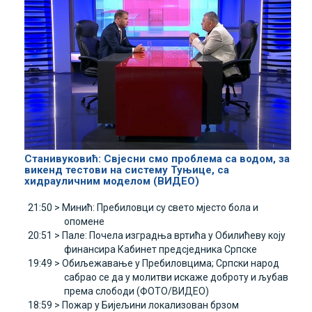
Станивуковић: Свјесни смо проблема са водом, за
викенд тестови на систему Туњице, са
хидрауличним моделом (ВИДЕО)
21:50 >
Минић: Пребиловци су свето мјесто бола и
опомене
20:51 >
Пале: Почела изградња вртића у Обилићеву коју
финансира Кабинет предсједника Српске
19:49 >
Обиљежавање у Пребиловцима; Српски народ
сабрао се да у молитви искаже доброту и љубав
према слободи (ФОТО/ВИДЕО)
18:59 >
Пожар у Бијељини локализован брзом