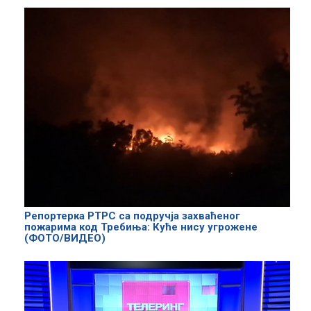
Репортерка РТРС са подручја захваћеног
пожарима код Требиња: Куће нису угрожене
(ФОТО/ВИДЕО)