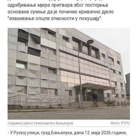
одређивање мјере притвора због постојања
основане сумње да је починио кривично дјело
"изазивање опште опасности у покушају".
Окружно јавно тужилаштво Бањалука
Фото: РТРС
- У Руској улици, град Бањалука, дана 12. маја 2026.године,