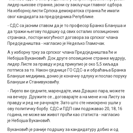
лидер њихове странке, јасни су закључци главног одбора.
На изборној листи Српска демократска странка ће имати
свог кандидата за предсједника Републике.
- СДС са јасним ставом да је то професор Бранко Блануша и
да тражи његову подршку од свих осталих опозиционих
странака , постоји могућност договора за српског члана
Предсједништва - нагласио је Недељко Гламочак.
А у изборну трку за српског члана Предсједништва ће и
Небојша Вукановић. Док друге опозиционе странке мудрују,
лидер Листе за правду и ред прикупио је око 5,5 хиљада
потписа за то. Након сједнице ГО СДС-а и обраћања Бранка
Блануше медијима, донио је коначну одлуку и послао поруку
Блануши и Станивуковићу.
- Лијепо ви сједните, марендајте, има Драшко пара, можете
на вечеру. Дружите се , договарајте а на мене и на Листу за
правду и ред не рачунајте. Зато што сте неискрено ушли у
ову политичку борбу. СДС и ПДП сам подржавао 20, 18, 16
година, не може ми живот проћи као статиста - нагласио
је Небојша Вукановић.
Вукановић је раније подршку за кандидатуру добио и од