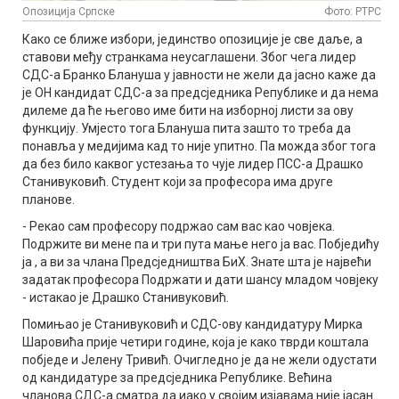
Опозиција Српске
Фото: РТРС
Како се ближе избори, јединство опозиције је све даље, а
ставови међу странкама неусаглашени. Због чега лидер
СДС-а Бранко Блануша у јавности не жели да јасно каже да
је ОН кандидат СДС-а за предсједника Републике и да нема
дилеме да ће његово име бити на изборној листи за ову
функцију. Умјесто тога Блануша пита зашто то треба да
понавља у медијима кад то није упитно. Па можда због тога
да без било каквог устезања то чује лидер ПСС-а Драшко
Станивуковић. Студент који за професора има друге
планове.
- Рекао сам професору подржао сам вас као човјека.
Подржите ви мене па и три пута мање него ја вас. Побједићу
ја , а ви за члана Предсједништва БиХ. Знате шта је највећи
задатак професора Подржати и дати шансу младом човјеку
- истакао је Драшко Станивуковић.
Помињао је Станивуковић и СДС-ову кандидатуру Мирка
Шаровића прије четири године, која је како тврди коштала
побједе и Јелену Тривић. Очигледно је да не жели одустати
од кандидатуре за предсједника Републике. Већина
чланова СДС-а сматра да иако у својим изјавама није јасан