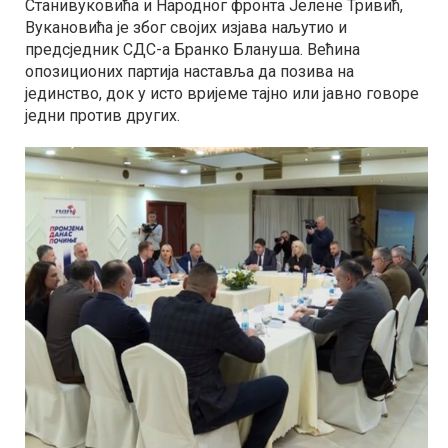
Станивуковића и Народног фронта Јелене Тривић,
Вукановића је због својих изјава наљутио и
предсједник СДС-а Бранко Блануша. Већина
опозиционих партија наставља да позива на
јединство, док у исто вријеме тајно или јавно говоре
једни против других.