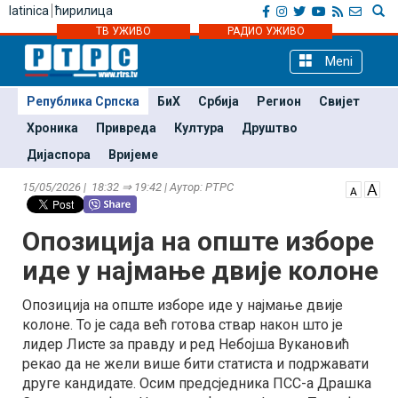
latinica
ћирилица
ТВ УЖИВО
РАДИО УЖИВО
Meni
Република Српска
БиХ
Србија
Регион
Свијет
Хроника
Привреда
Култура
Друштво
Дијаспора
Вријеме
15/05/2026 | 18:32 ⇒ 19:42 | Аутор: РТРС
Опозиција на опште изборе
иде у најмање двије колоне
Опозиција на опште изборе иде у најмање двије
колоне. То је сада већ готова ствар након што је
лидер Листе за правду и ред Небојша Вукановић
рекао да не жели више бити статиста и подржавати
друге кандидате. Осим предсједника ПСС-а Драшка