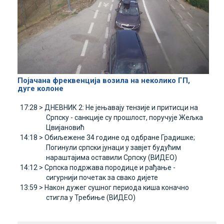
Појачана фреквенција возила на неколико ГП,
дуге колоне
17:28 >
ДНЕВНИК 2: Не јењавају тензије и притисци на
Српску - санкције су прошлост, поручује Жељка
Цвијановић
14:18 >
Обиљежене 34 године од одбране Градишке;
Погинули српски јунаци у завјет будућим
нараштајима оставили Српску (ВИДЕО)
14:12 >
Српска подржава породице и рађање -
сигурнији почетак за свако дијете
13:59 >
Након дужег сушног периода киша коначно
стигла у Требиње (ВИДЕО)