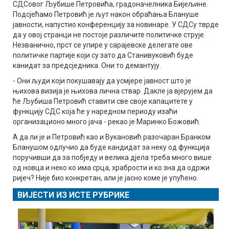
СДСовог Љубише Петровића, градоначелника Бијељине.
Подсјећамо Петровић је љут након обраћања Блануше
јавности, напустио конференцију за новинаре. У СДСу тврде
да у овој странци не постоје различите политичке струје.
Незванично, прст се упире у сарајевске делегате ове
политичке партије који су зато да Станивуковић буде
канидат за предсједника. Они то демантују.
- Они људи који покушавају да усмјере јавност што је
њихова визија је њихова лична ствар. Дакле ја вјерујем да
ће Љубиша Петровић ставити све своје капацитете у
функцију СДС која ће у наредном периоду изаћи
организационо много јача - рекао је Маринко Божовић.
А да ли је и Петровић као и Вукановић разочаран Бранком
Бланушом одлучио да буде кандидат за неку од функција
поручивши да за побједу и велика дјела треба много више
од новца и неко ко има срца, храбрости и ко зна да одржи
ријеч? Није био конкретан, али је јасно коме је упућено.
ВИЈЕСТИ ИЗ ИСТЕ РУБРИКЕ