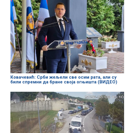
Ковачевић: Срби жељели све осим рата, али су
били спремни да бране своја огњишта (ВИДЕО)