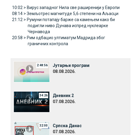
10:02 >
Вирус западног Нила све раширенији у Европи
08:14 >
Земљотрес магнитуде 5,6 степени на Aљасци
21:12 >
Румуни потапају барже са камењем како би
подигли ниво Дунава испред нуклеарке
Чернавода
20:58 >
Рим одбацио ултиматум Mадрида због
граничних контрола
Јутарњи програм
2:48:56
08.08.2026.
Дневник 2
34:26
07.08.2026.
Српска Данас
32:00
07.08.2026.