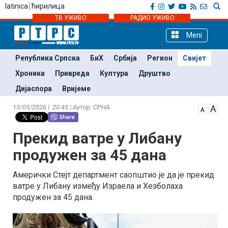
latinica
ћирилица
ТВ УЖИВО
РАДИО УЖИВО
Meni
Република Српска
БиХ
Србија
Регион
Свијет
Хроника
Привреда
Култура
Друштво
Дијаспора
Вријеме
15/05/2026 | 20:45 | Аутор: СРНА
Прекид ватре у Либану
продужен за 45 дана
Амерички Стејт департмент саопштио је да је прекид
ватре у Либану између Израела и Хезболаха
продужен за 45 дана.