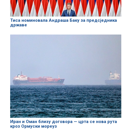
Тиса номиновала Андраша Баку за предсједника
државе
Иран и Оман близу договора — црта се нова рута
кроз Ормуски мореуз