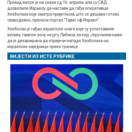
Прекид ватре је на снази од 16. априла, али су САД
дозволиле Израелу да настави да гађа оперативце
Хезболаха које сматра пријетњом, што се дешава готово
свакодевно, преноси портал "Тајмс оф Израел".
Хезболах је гађао израелске снаге које су успоставиле
велику тампон зону на југу Либана, за коју Јерусалим каже
да је дизајнирана да спријечи нападе Хезболаха на
израелске заједнице преко границе.
ВИЈЕСТИ ИЗ ИСТЕ РУБРИКЕ