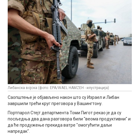
Либанска војска (фото: EPA/WAEL HAMZEH - илустрација)
Саопштење је објављено након што су Израел и Либан
завршили трећи круг преговора у Вашингтону.
Портпарол Стејт департмента Томи Пигот рекао је да су
посљедња два дана разговора били "веома продуктивни" и
да ће продужење прекида ватре "омогућити даљи
напредак".