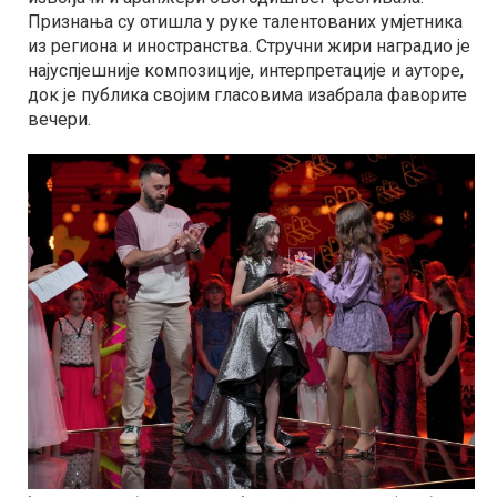
Признања су отишла у руке талентованих умјетника
из региона и иностранства. Стручни жири наградио је
најуспјешније композиције, интерпретације и ауторе,
док је публика својим гласовима изабрала фаворите
вечери.