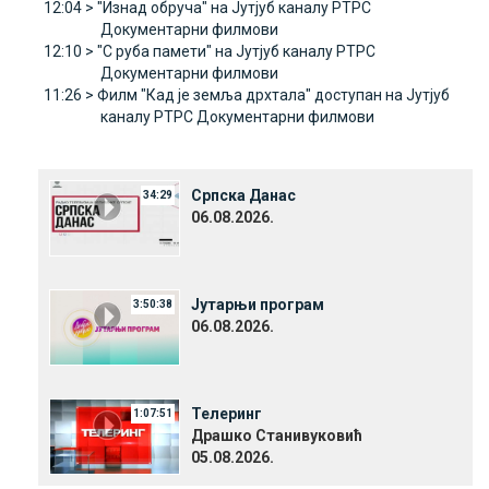
12:04 >
"Изнад обруча" на Јутјуб каналу РТРС
Документарни филмови
12:10 >
"С руба памети" на Јутјуб каналу РТРС
Документарни филмови
11:26 >
Филм "Кад је земља дрхтала" доступан на Јутјуб
каналу РТРС Документарни филмови
Српска Данас
34:29
06.08.2026.
Јутарњи програм
3:50:38
06.08.2026.
Телеринг
1:07:51
Драшко Станивуковић
05.08.2026.