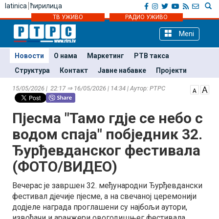
latinica
ћирилица
ТВ УЖИВО
РАДИО УЖИВО
Meni
Новости
О нама
Маркетинг
РТВ такса
Структура
Контакт
Јавне набавке
Пројекти
15/05/2026 | 22:17 ⇒ 16/05/2026 | 14:34 | Аутор: РТРС
Пјесма "Тамо гдје се небо с
водом спаја" побједник 32.
Ђурђевданског фестивала
(ФОТО/ВИДЕО)
Вечерас је завршен 32. међународни Ђурђевдански
фестивал дјечије пјесме, а на свечаној церемонији
додјеле награда проглашени су најбољи аутори,
извођачи и аранжери овогодишњег фестивала.