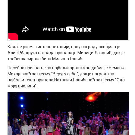
Када је ријеч о интерпретацији, прву награду освојила је
Алис РА, друга награда припала је Милици Лаковић, док је
трећепласирана била Миљана Гашић.
Посебно признање за најбољи аранжман добио је Немања
Михајловић за пјесму “Веруј у себе“, док је награда за
најбољи текст припала Наталији Павићевић за пјесму “Ода
мојој виолини“.