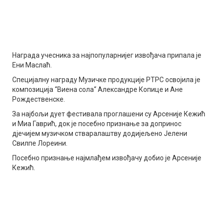
Награда учесника за најпопуларнијег извођача припала је
Ени Маслаћ.
Специјалну награду Музичке продукције РТРС освојила је
композиција “Виена сола“ Александре Копице и Ане
Рождественске.
За најбољи дует фестивала проглашени су Арсеније Кежић
и Миа Гаврић, док је посебно признање за допринос
дјечијем музичком стваралаштву додијељено Јелени
Свилпе Лореини.
Посебно признање најмлађем извођачу добио је Арсеније
Кежић.