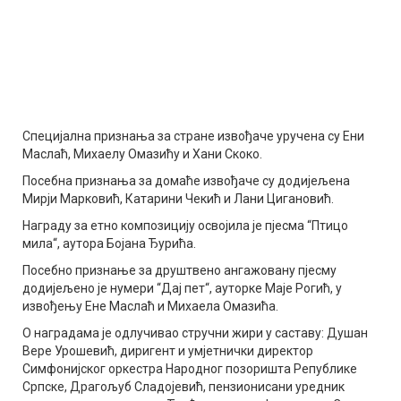
Специјална признања за стране извођаче уручена су Ени
Маслаћ, Михаелу Омазићу и Хани Скоко.
Посебна признања за домаће извођаче су додијељена
Мирји Марковић, Катарини Чекић и Лани Цигановић.
Награду за етно композицију освојила је пјесма “Птицо
мила“, аутора Бојана Ђурића.
Посебно признање за друштвено ангажовану пјесму
додијељено је нумери “Дај пет“, ауторке Маје Рогић, у
извођењу Ене Маслаћ и Михаела Омазића.
О наградама је одлучивао стручни жири у саставу: Душан
Вере Урошевић, диригент и умјетнички директор
Симфонијског оркестра Народног позоришта Републике
Српске, Драгољуб Сладојевић, пензионисани уредник