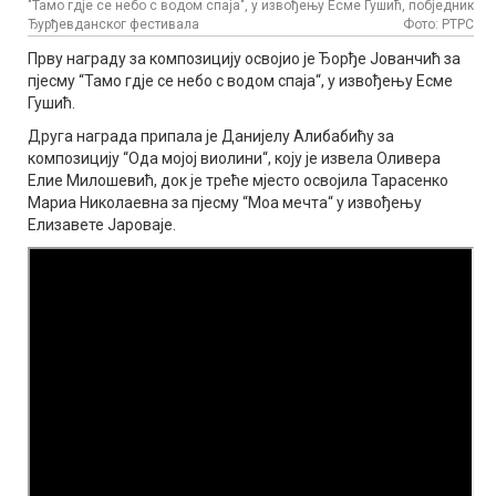
"Тамо гдје се небо с водом спаја", у извођењу Есме Гушић, побједник
Ђурђевданског фестивала
Фото: РТРС
Прву награду за композицију освојио је Ђорђе Јованчић за
пјесму “Тамо гдје се небо с водом спаја“, у извођењу Есме
Гушић.
Друга награда припала је Данијелу Алибабићу за
композицију “Ода мојој виолини“, коју је извела Оливера
Елие Милошевић, док је треће мјесто освојила Тарасенко
Мариа Николаевна за пјесму “Моа мечта“ у извођењу
Елизавете Јароваје.