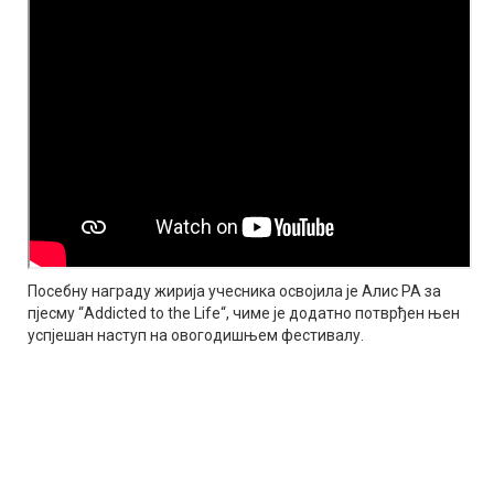
Посебну награду жирија учесника освојила је Алис РА за
пјесму “Addicted to the Life“, чиме је додатно потврђен њен
успјешан наступ на овогодишњем фестивалу.