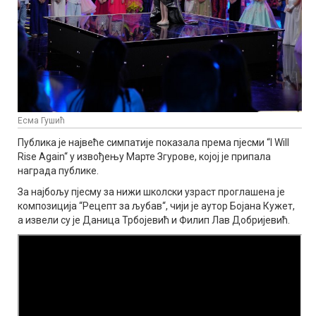
Есма Гушић
Публика је највеће симпатије показала према пјесми “I Will
Rise Again“ у извођењу Марте Згурове, којој је припала
награда публике.
За најбољу пјесму за нижи школски узраст проглашена је
композиција “Рецепт за љубав“, чији је аутор Бојана Кужет,
а извели су је Даница Трбојевић и Филип Лав Добријевић.