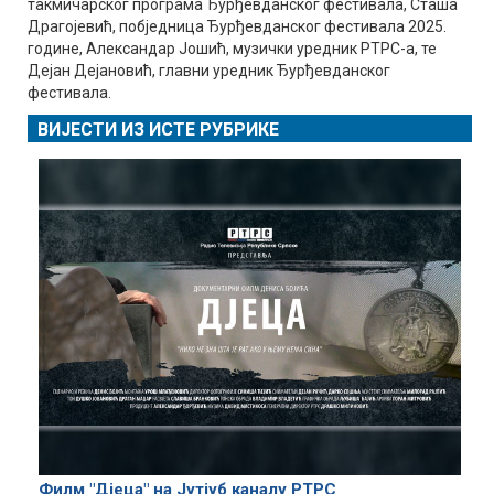
такмичарског програма Ђурђевданског фестивала, Сташа
Драгојевић, побједница Ђурђевданског фестивала 2025.
године, Александар Јошић, музички уредник РТРС-а, те
Дејан Дејановић, главни уредник Ђурђевданског
фестивала.
ВИЈЕСТИ ИЗ ИСТЕ РУБРИКЕ
Филм "Дјеца" на Јутјуб каналу РТРС