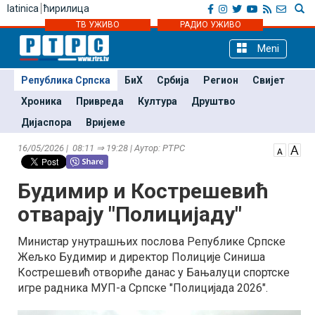
latinica
ћирилица
ТВ УЖИВО
РАДИО УЖИВО
Meni
Република Српска
БиХ
Србија
Регион
Свијет
Хроника
Привреда
Култура
Друштво
Дијаспора
Вријеме
16/05/2026 | 08:11 ⇒ 19:28 | Аутор: РТРС
Будимир и Кострешевић
отварају "Полицијаду"
Министар унутрашњих послова Републике Српске
Жељко Будимир и директор Полиције Синиша
Кострешевић отвориће данас у Бањалуци спортске
игре радника МУП-а Српске "Полицијада 2026".