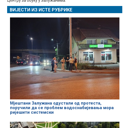
Центру за обуку у Залужанима.
ВИЈЕСТИ ИЗ ИСТЕ РУБРИКЕ
Мјештани Залужана одустали од протеста,
поручили да се проблем водоснабијевања мора
ријешити системски