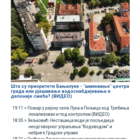
Шта су приоритети Бањалуке - "шминкање" центра
града или рјешавање водоснабдијевања и
депоније смећа? (ВИДЕО)
19:11 >
Пожар у рејону села Лука и Пољице код Требиња
локализован и под контролом (ВИДЕО)
18:35 >
Зељковић: Несташица воде је посљедица
неодговорног упраљања "Водоводом" и
небриге Градске управе