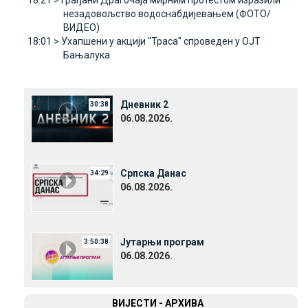
18:21 >
Грађани Драгочаја мирним протестом изразили
незадовољство водоснабдијевањем (ФОТО/
ВИДЕО)
18:01 >
Ухапшени у акцији "Траса" спроведен у ОЈТ
Бањалука
Дневник 2
30:38
06.08.2026.
Српска Данас
34:29
06.08.2026.
Јутарњи програм
3:50:38
06.08.2026.
ВИЈЕСТИ - АРХИВА