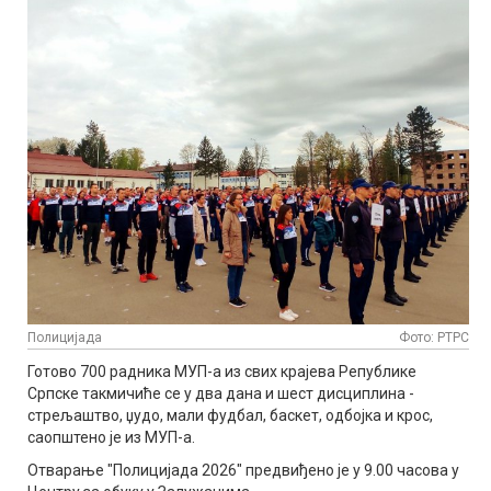
Полицијада
Фото: РТРС
Готово 700 радника МУП-а из свих крајева Републике
Српске такмичиће се у два дана и шест дисциплина -
стрељаштво, џудо, мали фудбал, баскет, одбојка и крос,
саопштено је из МУП-а.
Отварање "Полицијада 2026" предвиђено је у 9.00 часова у