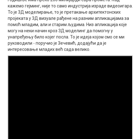
кажемо гејминг, није то само индустрија израде видеоигара.
То је 3Д моделирање, то је претакање архитектонских
пројеката у 3Д визуале рађене на разним апликацијама за
помоћ младим, али и старим људима. Низ апликација које
могу на неки начин кроз 3Д моделинг да помогну у
унапређењу било којег посла. То је идеја којом смо се ми
руководили - поручио је Зечевић, додајући да је
интересовање младих већ сада велико.