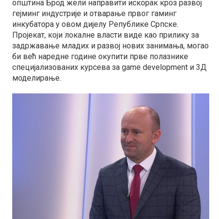
општина Брод жели направити искорак кроз развој
гејминг индустрије и отварање првог гаминг
инкубатора у овом дијелу Републике Српске.
Пројекат, који локалне власти виде као прилику за
задржавање младих и развој нових занимања, могао
би већ наредне године окупити прве полазнике
специјализованих курсева за game development и 3Д
моделирање.