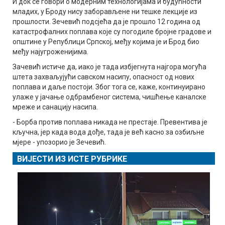
И док се говори о модерним технологијама и будућности
младих, у Броду нису заборављене ни тешке лекције из
прошлости. Зечевић подсјећа да је прошло 12 година од
катастрофалних поплава које су погодиле бројне градове и
општине у Републици Српској, међу којима је и Брод био
међу најугроженијима.
Зачевић истиче да, иако је тада избјегнута најгора могућа
штета захваљујући савском насипу, опасност од нових
поплава и даље постоји. Због тога се, каже, континуирано
улаже у јачање одбрамбеног система, чишћење каналске
мреже и санацију насипа.
- Борба против поплава никада не престаје. Превентива је
кључна, јер када вода дође, тада је већ касно за озбиљне
мјере - упозорио је Зечевић.
ВИЈЕСТИ ИЗ ИСТЕ РУБРИКЕ