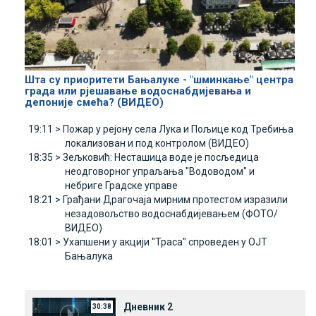
Шта су приоритети Бањалуке - "шминкање" центра
града или рјешавање водоснабдијевања и
депоније смећа? (ВИДЕО)
19:11 >
Пожар у рејону села Лука и Пољице код Требиња
локализован и под контролом (ВИДЕО)
18:35 >
Зељковић: Несташица воде је посљедица
неодговорног упраљања "Водоводом" и
небриге Градске управе
18:21 >
Грађани Драгочаја мирним протестом изразили
незадовољство водоснабдијевањем (ФОТО/
ВИДЕО)
18:01 >
Ухапшени у акцији "Траса" спроведен у ОЈТ
Бањалука
Дневник 2
30:38