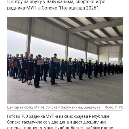
Центру за обуку у Залужанима, спортске игре
радника МУП-а Српске "Полицијада 2026".
Центар за обуку МУП-а Српске у Залужанима, Бањалука
Фото: РТРС
Готово 700 радника МУП-а из свих крајева Републике
Српске такмичиће се у два дана и шест дисциплина -
стрељаштво, џудо, мали фудбал, баскет, одбојка и крос.