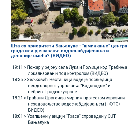
Шта су приоритети Бањалуке - "шминкање" центра
града или рјешавање водоснабдијевања и
депоније смећа? (ВИДЕО)
19:11 >
Пожар у рејону села Лука и Пољице код Требиња
локализован и под контролом (ВИДЕО)
18:35 >
Зељковић: Несташица воде је посљедица
неодговорног упраљања "Водоводом" и
небриге Градске управе
18:21 >
Грађани Драгочаја мирним протестом изразили
незадовољство водоснабдијевањем (ФОТО/
ВИДЕО)
18:01 >
Ухапшени у акцији "Траса" спроведен у ОЈТ
Бањалука