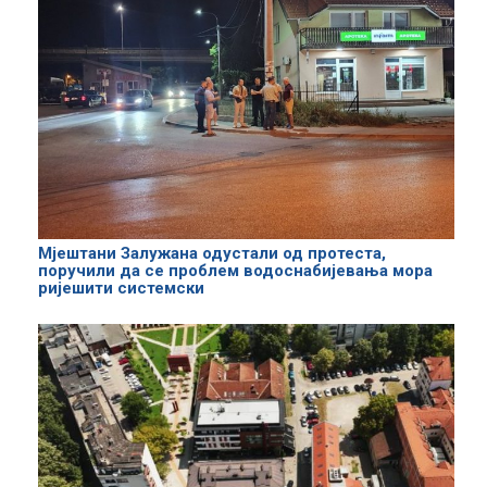
Мјештани Залужана одустали од протеста,
поручили да се проблем водоснабијевања мора
ријешити системски