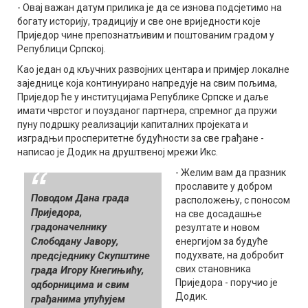
- Овај важан датум прилика је да се изнова подсјетимо на
богату историју, традицију и све оне вриједности које
Приједор чине препознатљивим и поштованим градом у
Републици Српској.
Као један од кључних развојних центара и примјер локалне
заједнице која континуирано напредује на свим пољима,
Приједор ће у институцијама Републике Српске и даље
имати чврстог и поузданог партнера, спремног да пружи
пуну подршку реализацији капиталних пројеката и
изградњи просперитетне будућности за све грађане -
написао је Додик на друштвеној мрежи Икс.
- Желим вам да празник
прославите у добром
Поводом Дана града
расположењу, с поносом
Приједорa,
на све досадашње
градоначелнику
резултате и новом
Слободану Јавору,
енергијом за будуће
предсједнику Скупштине
подухвате, на добробит
свих становника
града Игору Кнегињићу,
Приједора - поручио је
одборницима и свим
Додик.
грађанима упућујем