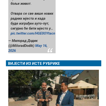
бољи живот.
Отвара се све више нових
радних мјеста и када
буде изграђен ауто-пут,
сигурно ће бити мјесто у…
pic.twitter.com/HGE0OYtacn
— Милорад Додик
(@MiloradDodik)
May 16,
2026
ВИЈЕСТИ ИЗ ИСТЕ РУБРИКЕ