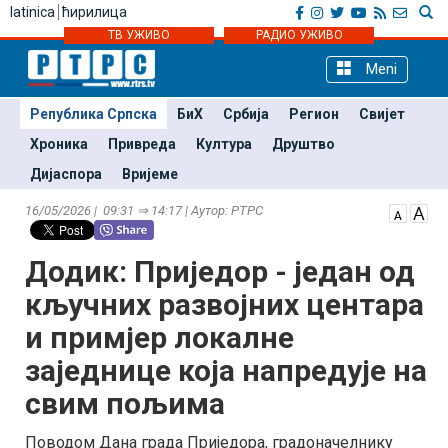
latinica
ћирилица
ТВ УЖИВО
РАДИО УЖИВО
Meni
Република Српска
БиХ
Србија
Регион
Свијет
Хроника
Привреда
Култура
Друштво
Дијаспора
Вријеме
16/05/2026 | 09:31 ⇒ 14:17 | Аутор: РТРС
Додик: Приједор - један од
кључних развојних центара
и примјер локалне
заједнице која напредује на
свим пољима
Поводом Дана града Приједорa, градоначелнику