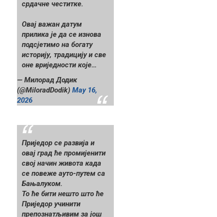
срдачне честитке.
Овај важан датум
прилика је да се изнова
подсјетимо на богату
историју, традицију и све
оне вриједности које…
— Милорад Додик
(@MiloradDodik)
May 16,
2026
Приједор се развија и
овај град ће промијенити
свој начин живота када
се повеже ауто-путем са
Бањалуком.
То ће бити нешто што ће
Приједор учинити
препознатљивим за још