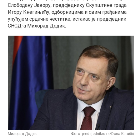
Слободану Јавору, предсједнику Скупштине града
Игору Кнегињићу, одборницима и свим грађанима
упућујем срдачне честитке, истакао је предсједник
СНСД-а Милорад Додик.
Милорад Додик
Фото: predsjednikrs.rs/Dona Katušić