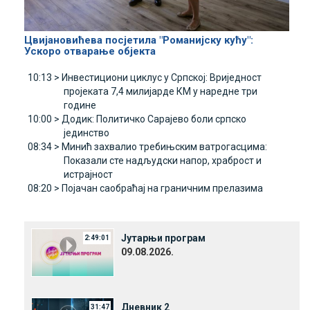
Цвијановићева посјетила "Романијску кућу":
Ускоро отварање објекта
10:13 >
Инвестициони циклус у Српској: Вриједност
пројеката 7,4 милијарде КМ у наредне три
године
10:00 >
Додик: Политичко Сарајево боли српско
јединство
08:34 >
Минић захвалио требињским ватрогасцима:
Показали сте надљудски напор, храброст и
истрајност
08:20 >
Појачан саобраћај на граничним прелазима
Јутарњи програм
2:49:01
09.08.2026.
Дневник 2
31:47