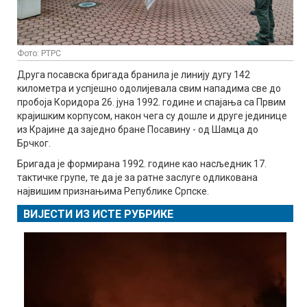
Фото: РТРС
Друга посавска бригада бранила је линију дугу 142
километра и успјешно одолијевала свим нападима све до
пробоја Коридора 26. јуна 1992. године и спајања са Првим
крајишким корпусом, након чега су дошле и друге јединице
из Крајине да заједно бране Посавину - од Шамца до
Брчког.
Бригада је формирана 1992. године као насљедник 17.
тактичке групе, те да је за ратне заслуге одликована
највишим признањима Републике Српске.
ВИЈЕСТИ ИЗ ИСТЕ РУБРИКЕ