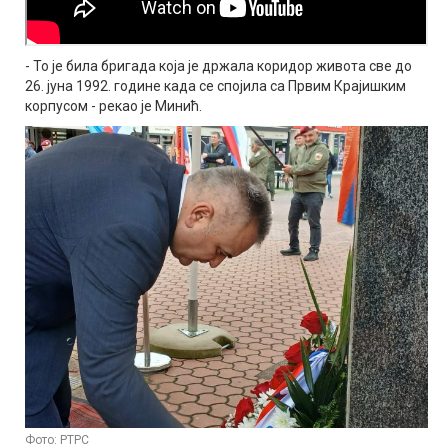
- То је била бригада која је држала коридор живота све до
26. јуна 1992. године када се спојила са Првим Крајишким
корпусом - рекао је Минић.
Фото: РТРС