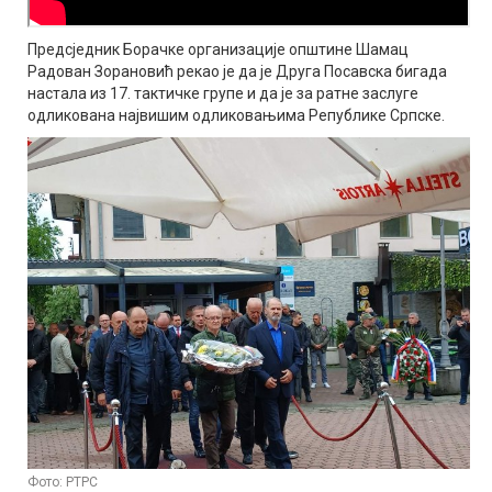
Предсједник Борачке организације општине Шамац
Радован Зорановић рекао је да је Друга Посавска бигада
настала из 17. тактичке групе и да је за ратне заслуге
одликована највишим одликовањима Републике Српске.
Фото: РТРС