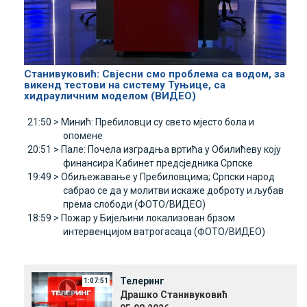
Станивуковић: Свјесни смо проблема са водом, за
викенд тестови на систему Туњице, са
хидрауличним моделом (ВИДЕО)
21:50 >
Минић: Пребиловци су свето мјесто бола и
опомене
20:51 >
Пале: Почела изградња вртића у Обилићеву коју
финансира Кабинет предсједника Српске
19:49 >
Обиљежавање у Пребиловцима; Српски народ
сабрао се да у молитви искаже доброту и љубав
према слободи (ФОТО/ВИДЕО)
18:59 >
Пожар у Бијељини локализован брзом
интервенцијом ватрогасаца (ФОТО/ВИДЕО)
Телеринг
1:07:51
Драшко Станивуковић