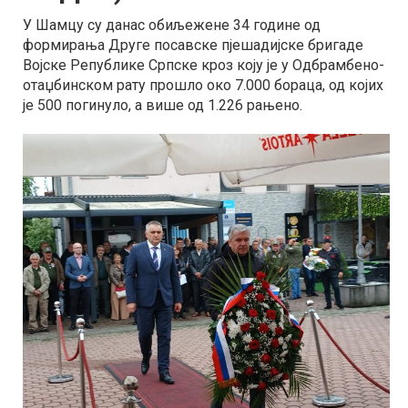
У Шамцу су данас обиљежене 34 године од
формирања Друге посавске пјешадијске бригаде
Војске Републике Српске кроз коју је у Одбрамбено-
отаџбинском рату прошло око 7.000 бораца, од којих
је 500 погинуло, а више од 1.226 рањено.