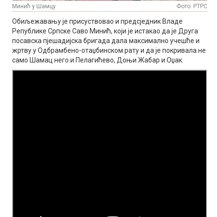
Минић у Шамцу
Фото: РТРС
Обиљежавању је присуствовао и предсједник Владе
Републике Српске Саво Минић, који је истакао да је Друга
посавска пјешадијска бригада дала максимално учешће и
жртву у Одбрамбено-отаџбинском рату и да је покривала не
само Шамац него и Пелагићево, Доњи Жабар и Оџак.