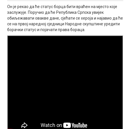
Он је рекао да ће статус борца бити враћен на мјесто које
заслужује. Поручио да ће Република Српска увијек
обиљежавати овакве дане, сјећати се хероја и најавио да ће
се на првој наредној сједници Народне скупштине уредити
борачки статус и појачати права бораца.