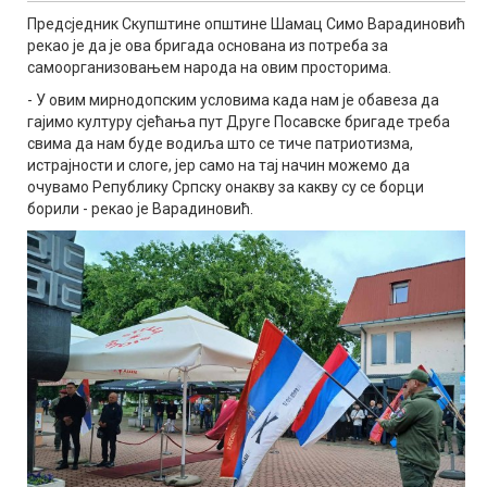
Предсједник Скупштине општине Шамац Симо Варадиновић
рекао је да је ова бригада основана из потреба за
самоорганизовањем народа на овим просторима.
- У овим мирнодопским условима када нам је обавеза да
гајимо културу сјећања пут Друге Посавске бригаде треба
свима да нам буде водиља што се тиче патриотизма,
истрајности и слоге, јер само на тај начин можемо да
очувамо Републику Српску онакву за какву су се борци
борили - рекао је Варадиновић.