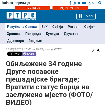
latinica
ћирилица
ТВ УЖИВО
РАДИО УЖИВО
Meni
Република Српска
БиХ
Србија
Регион
Свијет
Хроника
Привреда
Култура
Друштво
Дијаспора
Вријеме
16/05/2026 | 15:40 ⇒ 20:05 | Аутор: РТРС
Обиљежене 34 године
Друге посавске
пјешадијске бригаде;
Вратити статус борца на
заслужено мјесто (ФОТО/
ВИДЕО)