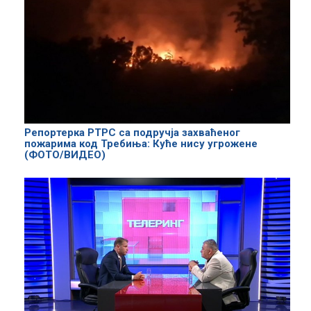
Репортерка РТРС са подручја захваћеног
пожарима код Требиња: Куће нису угрожене
(ФОТО/ВИДЕО)