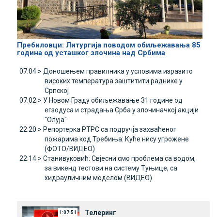
Пребиловци: Литургија поводом обиљежавања 85
година од усташког злочина над Србима
07:04 >
Доношењем правилника у условима изразито
високих температура заштитити раднике у
Српској
07:02 >
У Новом Граду обиљежавање 31 године од
егзодуса и страдања Срба у злочиначкој акцији
"Олуја"
22:20 >
Репортерка РТРС са подручја захваћеног
пожарима код Требиња: Куће нису угрожене
(ФОТО/ВИДЕО)
22:14 >
Станивуковић: Свјесни смо проблема са водом,
за викенд тестови на систему Туњице, са
хидрауличним моделом (ВИДЕО)
Телеринг
1:07:51