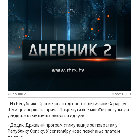
Дневник 2
Фото: РТРС
- Из Републике Српске јасан одговор политичком Сарајеву -
Шмит је завршена прича. Покренути све могуће поступке за
укидање наметнутих закона и одлука.
- Додик: Државни програм стимулације за повратак у
Републику Српску. У септембру ново повећање плата и