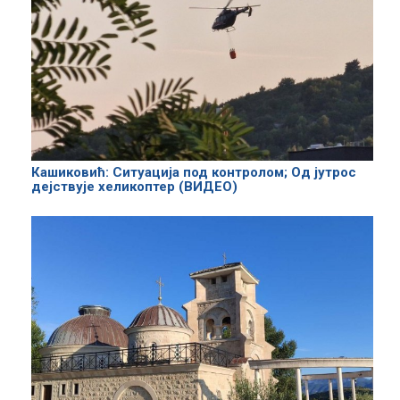
Кашиковић: Ситуација под контролом; Од јутрос
дејствује хеликоптер (ВИДЕО)