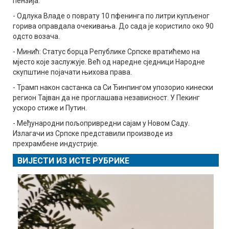
пензија.
- Одлука Владе о поврату 10 пфенинга по литри купљеног
горива оправдала очекивања. До сада је користило око 90
одсто возача.
- Минић: Статус борца Републике Српске вратићемо на
мјесто које заслужује. Већ од наредне сједници Народне
скупштине појачати њихова права.
- Трамп након састанка са Си Ђинпингом упозорио кинески
регион Тајван да не проглашава независност. У Пекинг
ускоро стиже и Путин.
- Међународни пољопривредни сајам у Новом Саду.
Излагачи из Српске представили производе из
прехрамбене индустрије.
ВИЈЕСТИ ИЗ ИСТЕ РУБРИКЕ