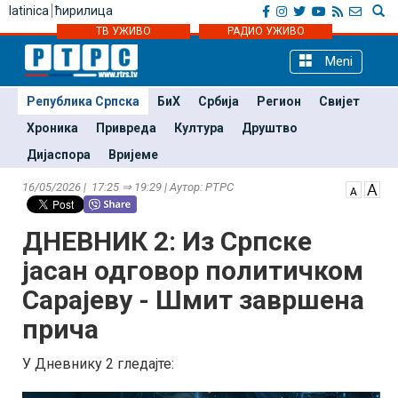
latinica
ћирилица
ТВ УЖИВО
РАДИО УЖИВО
Meni
Република Српска
БиХ
Србија
Регион
Свијет
Хроника
Привреда
Култура
Друштво
Дијаспора
Вријеме
16/05/2026 | 17:25 ⇒ 19:29 | Аутор: РТРС
ДНЕВНИК 2: Из Српске
јасан одговор политичком
Сарајеву - Шмит завршена
прича
У Дневнику 2 гледајте: