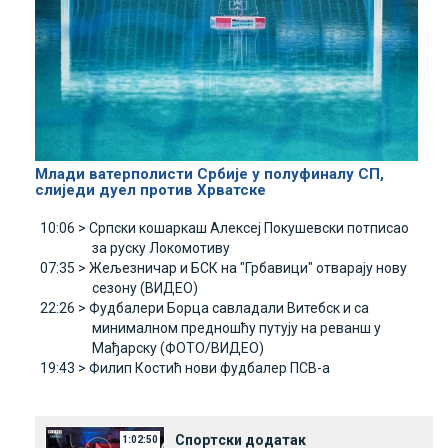
Млади ватерполисти Србије у полуфиналу СП,
слиједи дуел против Хрватске
10:06 >
Српски кошаркаш Алексеј Покушевски потписао
за руску Локомотиву
07:35 >
Жељезничар и БСК на "Грбавици" отварају нову
сезону (ВИДЕО)
22:26 >
Фудбалери Борца савладали Витебск и са
минималном предношћу путују на реванш у
Мађарску (ФОТО/ВИДЕО)
19:43 >
Филип Костић нови фудбалер ПСВ-а
Спортски додатак
1:02:50