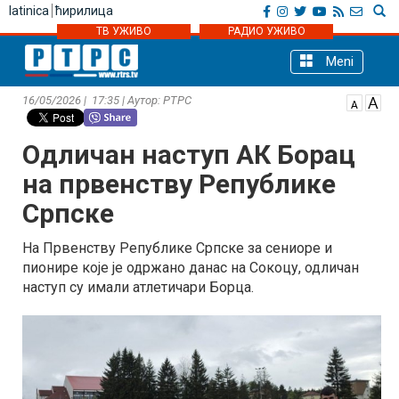
latinica
ћирилица
ТВ УЖИВО
РАДИО УЖИВО
Meni
16/05/2026 | 17:35 | Аутор: РТРС
Одличан наступ АК Борац
на првенству Републике
Српске
На Првенству Републике Српске за сениоре и
пионире које је одржано данас на Сокоцу, одличан
наступ су имали атлетичари Борца.