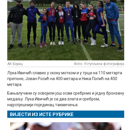
АК Борац
Фото: Уступљена фотографија
Лука Ивичић славио у скоку мотком и у трци на 110 метарта
препоне, Јован Росић на 400 метара и Ника Попић на 400
метара.
Бањалучани су освојили још осам сребрних и једну бронзану
медаљу. Лука Ивичић је са два злата и сребром,
најуспјешнији појединац такмичења.
ВИЈЕСТИ ИЗ ИСТЕ РУБРИКЕ