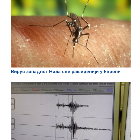
Вирус западног Нила све раширенији у Европи