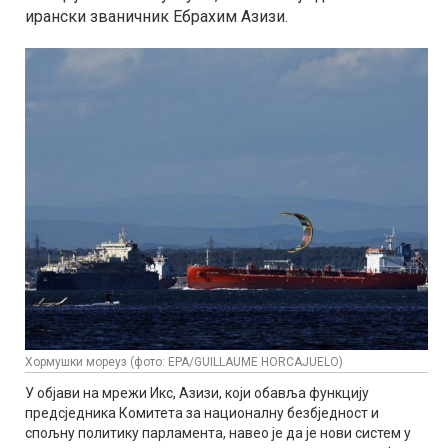
ирански званичник Ебрахим Азизи.
Хормушки мореуз (фото: EPA/GUILLAUME HORCAJUELO)
У објави на мрежи Икс, Азизи, који обавља функцију
предсједника Комитета за националну безбједност и
спољну политику парламента, навео је да је нови систем у