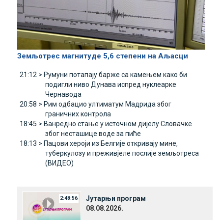
Земљотрес магнитуде 5,6 степени на Aљасци
21:12 >
Румуни потапају барже са камењем како би
подигли ниво Дунава испред нуклеарке
Чернавода
20:58 >
Рим одбацио ултиматум Mадрида због
граничних контрола
18:45 >
Ванредно стање у источном дијелу Словачке
због несташице воде за пиће
18:13 >
Пацови хероји из Белгије откривају мине,
туберкулозу и преживјеле послије земљотреса
(ВИДЕО)
Јутарњи програм
2:48:56
08.08.2026.