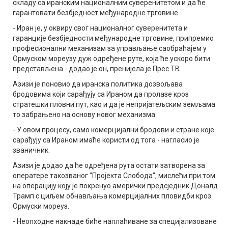
складу са иранским националним суверенитетом и да ће
гарантовати безбједност међународне трговине.
- Иран је, у оквиру свог националног суверенитета и
гаранције безбједности међународне трговине, припремио
професионални механизам за управљање саобраћајем у
Ормуском мореузу дуж одређене руте, која ће ускоро бити
представљена - додао је он, пренијела је Прес ТВ.
Азизи је поновио да иранска политика дозвољава
бродовима који сарађују са Ираном да пролазе кроз
стратешки пловни пут, као и да је непријатељским земљама
то забрањено на основу новог механизма.
- У овом процесу, само комерцијални бродови и стране које
сарађују са Ираном имаће користи од тога - нагласио је
званичник.
Азизи је додао да ће одређена рута остати затворена за
оператере такозваног "Пројекта Слобода", мислећи при том
на операцију коју је покренуо амерички предсједник Доналд
Трамп с циљем обнављања комерцијалних пловидби кроз
Ормуски мореуз.
- Неопходне накнаде биће наплаћиване за специјализоване