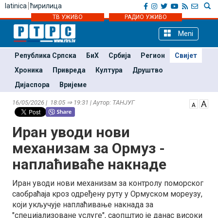
latinica
ћирилица
ТВ УЖИВО
РАДИО УЖИВО
Meni
Република Српска
БиХ
Србија
Регион
Свијет
Хроника
Привреда
Култура
Друштво
Дијаспора
Вријеме
16/05/2026 | 18:05 ⇒ 19:31 | Аутор: ТАНЈУГ
Иран уводи нови
механизам за Ормуз -
наплаћиваће накнаде
Иран уводи нови механизам за контролу поморског
саобраћаја кроз одређену руту у Ормуском мореузу,
који укључује наплаћивање накнада за
"специјализоване услуге", саопштио је данас високи