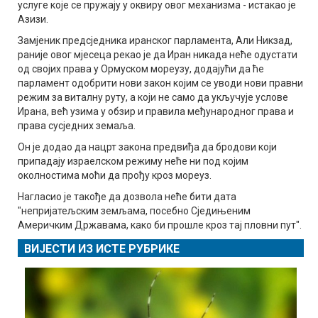
услуге које се пружају у оквиру овог механизма - истакао је
Азизи.
Замјеник предсједника иранског парламента, Али Никзад,
раније овог мјесеца рекао је да Иран никада неће одустати
од својих права у Ормуском мореузу, додајући да ће
парламент одобрити нови закон којим се уводи нови правни
режим за виталну руту, а који не само да укључује услове
Ирана, већ узима у обзир и правила међународног права и
права сусједних земаља.
Он је додао да нацрт закона предвиђа да бродови који
припадају израелском режиму неће ни под којим
околностима моћи да прођу кроз мореуз.
Нагласио је такође да дозвола неће бити дата
"непријатељским земљама, посебно Сједињеним
Америчким Државама, како би прошле кроз тај пловни пут".
ВИЈЕСТИ ИЗ ИСТЕ РУБРИКЕ