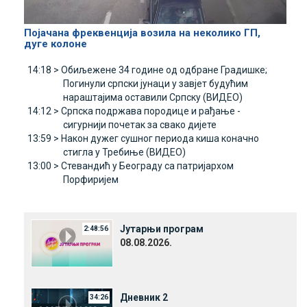
Појачана фреквенција возила на неколико ГП,
дуге колоне
14:18 >
Обиљежене 34 године од одбране Градишке;
Погинули српски јунаци у завјет будућим
нараштајима оставили Српску (ВИДЕО)
14:12 >
Српска подржава породице и рађање -
сигурнији почетак за свако дијете
13:59 >
Након дужег сушног периода киша коначно
стигла у Требиње (ВИДЕО)
13:00 >
Стевандић у Београду са патријархом
Порфиријем
Јутарњи програм
2:48:56
08.08.2026.
Дневник 2
34:26