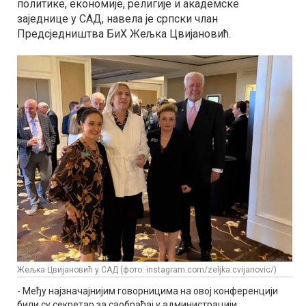
политике, економије, религије и академске
заједнице у САД, навела је српски члан
Предсједништва БиХ Жељка Цвијановић.
Жељка Цвијановић у САД (фото: instagram.com/zeljka.cvijanovic/)
- Међу најзначајнијим говорницима на овој конференцији
били су секретар за саобраћај у администрацији