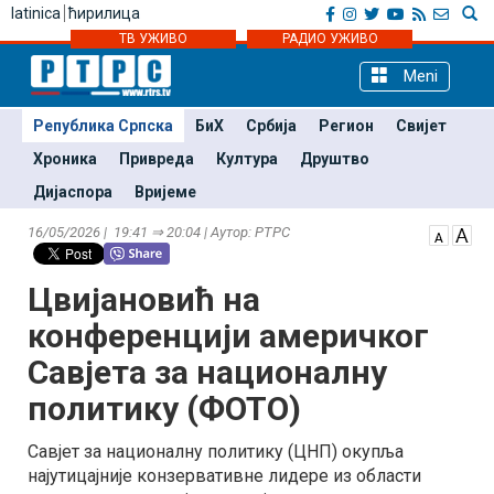
latinica
ћирилица
ТВ УЖИВО
РАДИО УЖИВО
Meni
Република Српска
БиХ
Србија
Регион
Свијет
Хроника
Привреда
Култура
Друштво
Дијаспора
Вријеме
16/05/2026 | 19:41 ⇒ 20:04 | Аутор: РТРС
Цвијановић на
конференцији америчког
Савјета за националну
политику (ФОТО)
Савјет за националну политику (ЦНП) окупља
најутицајније конзервативне лидере из области