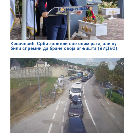
Ковачевић: Срби жељели све осим рата, али су
били спремни да бране своја огњишта (ВИДЕО)