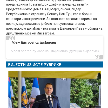
предсједника Трампа Шон Дафи и предсједавајући
Представничког дома САД Мајк Џонсон, лидер
Републиканске странке у Сенату Џон Тун, као и бројни
сенатори и конгресмени. Захвалност организаторима на
позиву, задовољство је било присуствовати овом
престижном догађају - истакла је Цвијановићева у објави на
друштвеној мрежи Инстаграм.
View this post on Instagram
A post shared by Жељка Цвијановић (@zeljka.cvijanovic)
ВИЈЕСТИ ИЗ ИСТЕ РУБРИКЕ