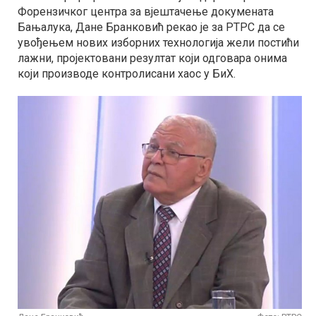
Форензичког центра за вјештачење докумената
Бањалука, Дане Бранковић рекао је за РТРС да се
увођењем нових изборних технологија жели постићи
лажни, пројектовани резултат који одговара онима
који производе контролисани хаос у БиХ.