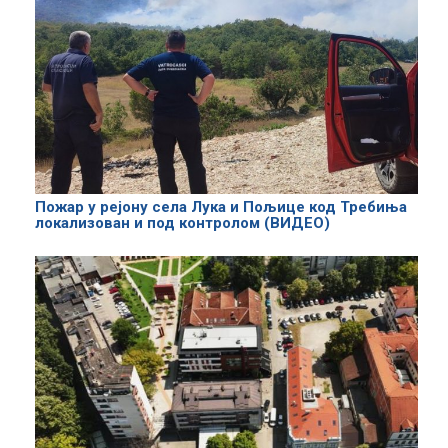
Пожар у рејону села Лука и Пољице код Требиња
локализован и под контролом (ВИДЕО)