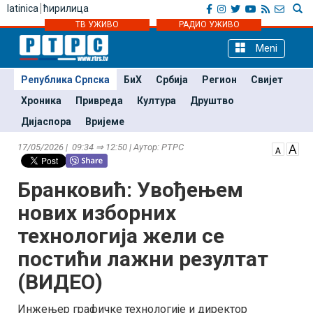
latinica
ћирилица
ТВ УЖИВО
РАДИО УЖИВО
Meni
Република Српска
БиХ
Србија
Регион
Свијет
Хроника
Привреда
Култура
Друштво
Дијаспора
Вријеме
17/05/2026 | 09:34 ⇒ 12:50 | Аутор: РТРС
Бранковић: Увођењем
нових изборних
технологија жели се
постићи лажни резултат
(ВИДЕО)
Инжењер графичке технологије и директор