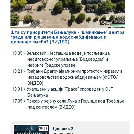
Шта су приоритети Бањалуке - "шминкање" центра
града или рјешавање водоснабдијевања и
депоније смећа? (ВИДЕО)
18:35 >
Зељковић: Несташица воде је посљедица
неодговорног упраљања "Водоводом" и
небриге Градске управе
18:21 >
Грађани Драгочаја мирним протестом изразили
незадовољство водоснабдијевањем (ФОТО/
ВИДЕО)
18:01 >
Ухапшени у акцији "Траса" спроведен у ОЈТ
Бањалука
17:35 >
Пожар у рејону села Лука и Пољице код Требиња
под контролом (ВИДЕО)
Дневник 2
30:38