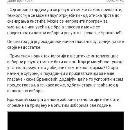
Дане Бранковић
Фото: РТРС
- Одговорно тврдим да се резултат може лажно приказати,
технологија се може злоупотријебити - од отиска прста до
скенирања листића. Може се направити програм за
умањење или увећање броја гласова и може се
пројектовати лажни изборни резултат - рекао је Бранковић.
Он сматра да је досадашњи начин гласања сугурнији, уз све
своје недостатке.
- Примјеном нових технологија и вјештачке интелигенције
изборни резултат може бити лажан. Која је могућност увида
у тачност резултата добијених тим технологијама? Стари
начин је сугурнији, поузданији и прихватљивији за наше
гласаче - каже Бранковић, додајући да ће то успорити и сам
процес гласања те, како каже, одбити старије грађане од
изласка на изборе.
Бранковић сматра да нове изборне технологије неће бити
спремне за примјену на општим изборима ове године.