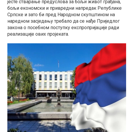
јесте стварање предуслова за бољи живот грађана,
бољи економски и привредни напредак Републике
Српске и зато би пред Народном скупштином на
наредном засједању требало да се нађе Приједлог
закона о посебном поступку експропријације ради
реализације ових пројеката.