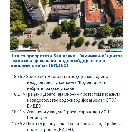
Шта су приоритети Бањалуке - "шминкање" центра
града или рјешавање водоснабдијевања и
депоније смећа? (ВИДЕО)
18:35 >
Зељковић: Несташица воде је посљедица
неодговорног упраљања "Водоводом" и
небриге Градске управе
18:21 >
Грађани Драгочаја мирним протестом изразили
незадовољство водоснабдијевањем (ФОТО/
ВИДЕО)
18:01 >
Ухапшени у акцији "Траса" спроведен у ОЈТ
Бањалука
17:35 >
Пожар у рејону села Лука и Пољице код Требиња
под контролом (ВИДЕО)