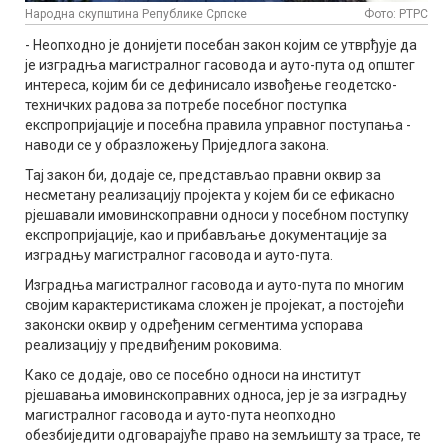
Народна скупштина Републике Српске
Фото: РТРС
- Неопходно је донијети посебан закон којим се утврђује да
је изградња магистралног гасовода и ауто-пута од општег
интереса, којим би се дефинисало извођење геодетско-
техничких радова за потребе посебног поступка
експропријације и посебна правила управног поступања -
наводи се у образложењу Приједлога закона.
Тај закон би, додаје се, представљао правни оквир за
несметану реализацију пројекта у којем би се ефикасно
рјешавали имовинскоправни односи у посебном поступку
експропријације, као и прибављање документације за
изградњу магистралног гасовода и ауто-пута.
Изградња магистралног гасовода и ауто-пута по многим
својим карактеристикама сложен је пројекат, а постојећи
законски оквир у одређеним сегментима успорава
реализацију у предвиђеним роковима.
Како се додаје, ово се посебно односи на институт
рјешавања имовинскоправних односа, јер је за изградњу
магистралног гасовода и ауто-пута неопходно
обезбиједити одговарајуће право на земљишту за трасе, те