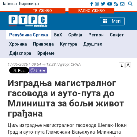
latinica
ћирилица
ТВ УЖИВО
РАДИО УЖИВО
Meni
Република Српска
БиХ
Србија
Регион
Свијет
Хроника
Привреда
Култура
Друштво
Дијаспора
Вријеме
17/05/2026 | 09:54 ⇒ 13:28 | Аутор: СРНА
Изградња магистралног
гасовода и ауто-пута до
Млиништа за бољи живот
грађана
Циљ изградње магистралног гасовода Шепак-Нови
Град и ауто-пута Гламочани-Бањалука-Млиништа