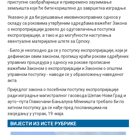
приступне саобраћајнице и привремено заузимање
земљишта које ће бити кориштено до завршетка изградње.
Указано је да би рјешавање имовинскоправних односа у
складу са роковима утврђеним одредбама важећег Закона
о експропријацији довело до одуговлачења поступка
експропријације, а тако и до могућности наступања
евентуалне материјалне штете за Српску.
- Било је неопходно да се у поступку експропријације, који је
дефинисан овим законом, пропишу краћи рокови одређених
управних процедура у односу на рокове прописане
важећим Законом о експропријацији и Законом о општем
управном поступку - наводи се у образложењу наведеног
акта.
Приједлог закона о посебном поступку експропријације
ради изградње магистралног гасовода Шепак-Нови Град и
ауто–пута Гламочани-Бањалука-Млиништа требало би по
хитном поступку да се нађе пред посланицима на
засједању у уторак, 19. маја.
ВИЈЕСТИ ИЗ ИСТЕ РУБРИКЕ