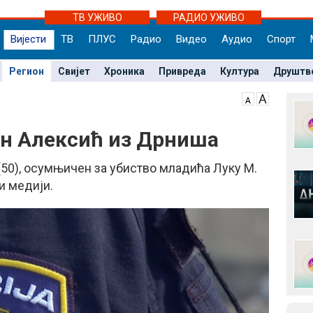
ТВ УЖИВО
РАДИО УЖИВО
Вијести
ТВ
ПЛУС
Радио
Видео
Аудио
Спорт
Регион
Свијет
Хроника
Привреда
Култура
Друштв
ан Алексић из Дрниша
(50), осумњичен за убиство младића Луку М.
и медији.