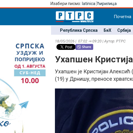
Изабери писмо:
latinica
ћирилица
Почетна
Република Српска
БиХ
Србија
18/05/2026 | 07:02 ⇒ 09:20 | Аутор: РТРС
Ухапшен Кристиј
Ухапшен је Кристијан Алексић 
(19) у Дрнишу, преносе хрватск