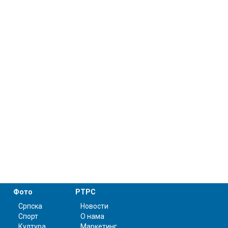
Фото
РТРС
Српска
Новости
Спорт
О нама
Култура
Маркетинг