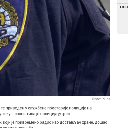
ПО
Фото: РТРС
те приведен у службене просторије полиције на
току - саопштила је полиција јутрос.
, који је привремено радио као достављач хране, дошао