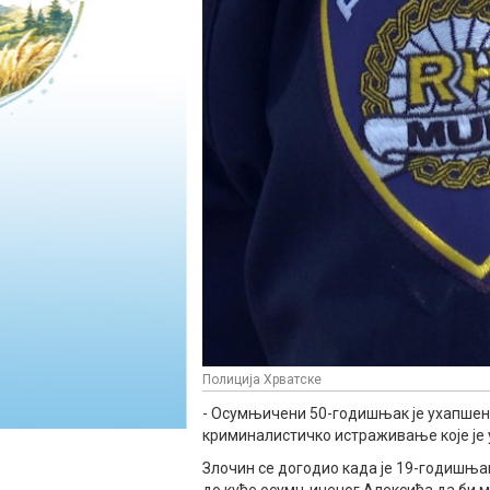
Полиција Хрватске
- Осумњичени 50-годишњак је ухапшен 
криминалистичко истраживање које је у 
Злочин се догодио када је 19-годишњак