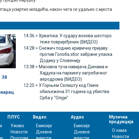
у предао наруџбу.
хитаца усмртио младића, након чега се удаљио с мјеста
14:36 >
Хрватска: У судару возова шесторо
теже повријеђених (ВИДЕО)
14:28 >
Снежич поднио кривичну пријаву
против Голоба због забране уласка
Додику у Словенију
13:38 >
Масовна туча навијача Динама и
Хајдука на паркингу загребачког
 38
аеродрома (ВИДЕО)
12:25 >
У Горњем Селишту код Глине
обиљежена 31 година од убиства
шкарац
Срба у "Олуји"
ПЛУС
Видео
Аудио
Музичка
продукција
и
Уживо
Емисије
Емисије
О нама
Новости
Дневне
Дневне
Новости
ам
Програм
вијести
вијести