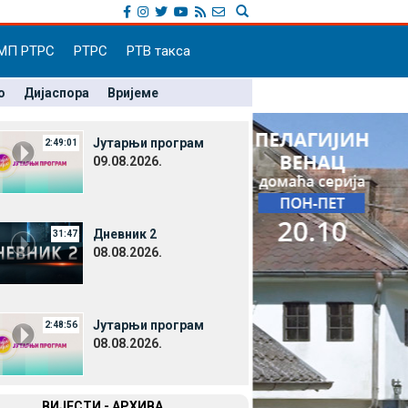
МП РТРС
РТРС
РТВ такса
о
Дијаспора
Вријеме
Јутарњи програм
2:49:01
09.08.2026.
Дневник 2
31:47
08.08.2026.
Јутарњи програм
2:48:56
08.08.2026.
ВИЈЕСТИ - АРХИВА