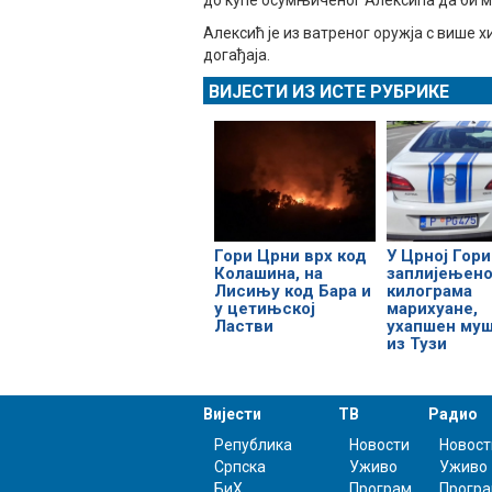
до куће осумњиченог Алексића да би м
Алексић је из ватреног оружја с више 
догађаја.
ВИЈЕСТИ ИЗ ИСТЕ РУБРИКЕ
У Црној Гори
Гори Црни врх код
заплијењено
Колашина, на
килограма
Лисињу код Бара и
марихуане,
у цетињској
ухапшен му
Ластви
из Тузи
Вијести
ТВ
Радио
Република
Новости
Новост
Српска
Уживо
Уживо
БиХ
Програм
Прогр