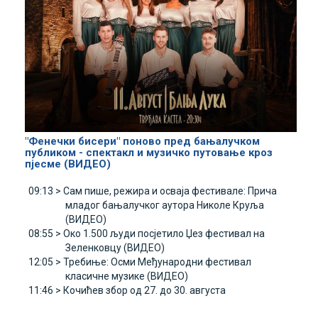
"Фенечки бисери" поново пред бањалучком
публиком - спектакл и музичко путовање кроз
пјесме (ВИДЕО)
09:13 >
Сам пише, режира и осваја фестивале: Прича
младог бањалучког аутора Николе Круља
(ВИДЕО)
08:55 >
Око 1.500 људи посјетило Џез фестивал на
Зеленковцу (ВИДЕО)
12:05 >
Требиње: Осми Међународни фестивал
класичне музике (ВИДЕО)
11:46 >
Кочићев збор од 27. до 30. августа