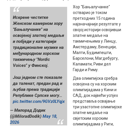
Хор "Бањалучанке"
остварио је током
Искрене честитке
претходних 15 година
Женском камерном хору
најзначајније резултате у
"Бањалучанке" на
својој историји освојивши
освојеној златној медаљи
златне медаље на
и побједи у категорији
такмичењима у Линцу,
Амстердаму, Венецији,
традиционалне музике на
Малти, Будимпешти,
међународном хорском
Барселони, Магдебургу,
такмичењу "Nordic
Каламати, Риви дел
Voices" у Финској.
Гарди и Риму.
Још једном сте показале
Два олимпијска сребра
да таленат, предан рад и
освојена су на хорским
љубав према традицији
олимпијадама у Кини и
Републике Српске могу…
САД, док највећи успјех
pic.twitter.com/9GVz0LYqjx
представља освајање
три узастопне олимпијске
— Милорад Додик
златне медаље на
(@MiloradDodik)
May 18,
свјетским хорским
2026
олимпијадама у Риги,