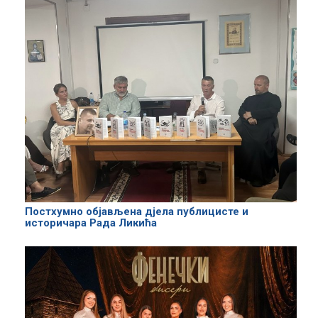
Постхумно објављена дјела публицисте и
историчара Рада Ликића