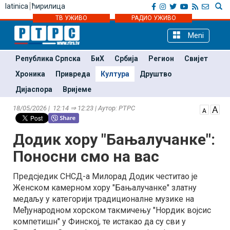
latinica
ћирилица
ТВ УЖИВО
РАДИО УЖИВО
Meni
Република Српска
БиХ
Србија
Регион
Свијет
Хроника
Привреда
Култура
Друштво
Дијаспора
Вријеме
18/05/2026 | 12:14 ⇒ 12:23 | Аутор: РТРС
Додик хору "Бањалучанке":
Поносни смо на вас
Предсједик СНСД-а Милорад Додик честитао је
Женском камерном хору "Бањалучанке" златну
медаљу у категорији традиционалне музике на
Међународном хорском такмичењу "Нордик војсис
компетишн" у Финској, те истакао да су сви у