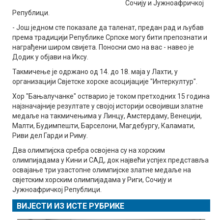
Сочију и Јужноафричкој
Републици.
- Још једном сте показале да таленат, предан рад и љубав
према традицији Републике Српске могу бити препознати и
награђени широм свијета. Поносни смо на вас - навео је
Додик у објави на Иксу.
Такмичење је одржано од 14. до 18. маја у Лахти, у
организацији Свјетске хорске асоцијације "Интеркултур".
Хор "Бањалучанке" остварио је током претходних 15 година
најзначајније резултате у својој историји освојивши златне
медаље на такмичењима у Линцу, Амстердаму, Венецији,
Малти, Будимпешти, Барселони, Магдебургу, Каламати,
Риви дел Гарди и Риму.
Два олимпијска сребра освојена су на хорским
олимпијадама у Кини и САД, док највећи успјех представља
освајање три узастопне олимпијске златне медаље на
свјетским хорским олимпијадама у Риги, Сочију и
Јужноафричкој Републици.
ВИЈЕСТИ ИЗ ИСТЕ РУБРИКЕ