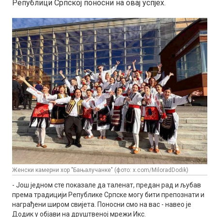
Републици Српској поносни на овај успјех.
Женски камерни хор "Бањалучанке" (фото: x.com/MiloradDodik)
- Још једном сте показале да таленат, предан рад и љубав
према традицији Републике Српске могу бити препознати и
награђени широм свијета. Поносни смо на вас - навео је
Додик у објави на друштвеној мрежи Икс.