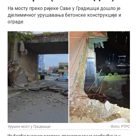
На мосту преко ријеке Саве у Градишци дошло је
дјелимичног урушавања бетонске конструкције и
ограде.
Урушен мост у Градишци
Фото: РТРС
Из безбједносних разлога, прекогранични саобраћај је у