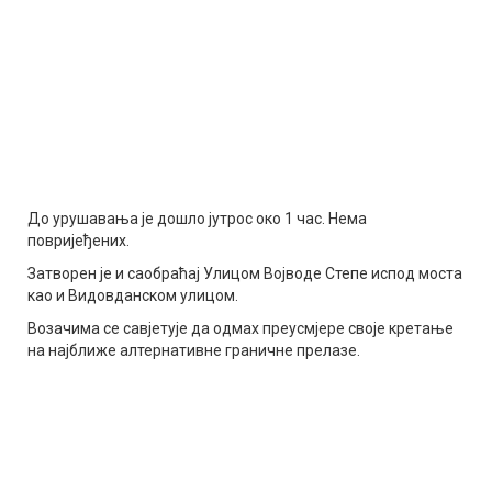
До урушавања је дошло јутрос око 1 час. Нема
повријеђених.
Затворен је и саобраћај Улицом Војводе Степе испод моста
као и Видовданском улицом.
Возачима се савјетује да одмах преусмјере своје кретање
на најближе алтернативне граничне прелазе.