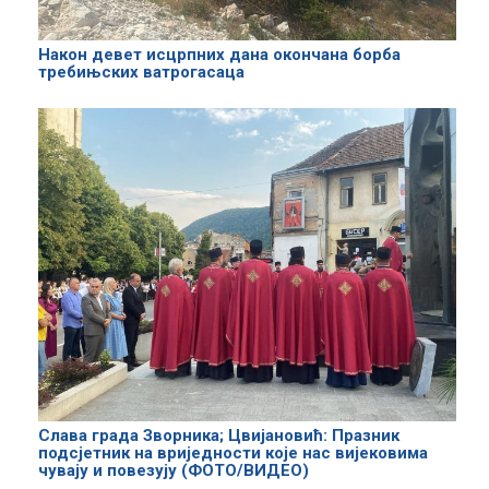
Након девет исцрпних дана окончана борба
требињских ватрогасаца
Слава града Зворника; Цвијановић: Празник
подсјетник на вриједности које нас вијековима
чувају и повезују (ФОТО/ВИДЕО)