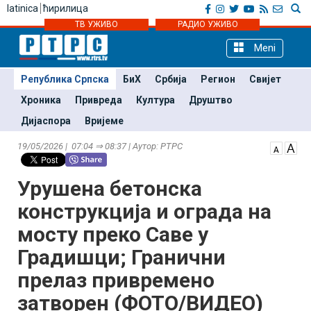
latinica
ћирилица
ТВ УЖИВО
РАДИО УЖИВО
Meni
Република Српска
БиХ
Србија
Регион
Свијет
Хроника
Привреда
Култура
Друштво
Дијаспора
Вријеме
19/05/2026 | 07:04 ⇒ 08:37 | Аутор: РТРС
Урушена бетонска
конструкција и ограда на
мосту преко Саве у
Градишци; Гранични
прелаз привремено
затворен (ФОТО/ВИДЕО)