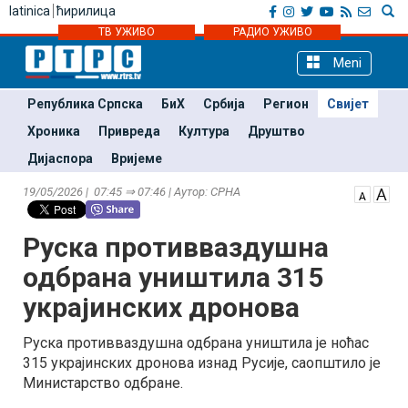
latinica
ћирилица
ТВ УЖИВО
РАДИО УЖИВО
Meni
Република Српска
БиХ
Србија
Регион
Свијет
Хроника
Привреда
Култура
Друштво
Дијаспора
Вријеме
19/05/2026 | 07:45 ⇒ 07:46 | Аутор: СРНА
Руска противваздушна
одбрана уништила 315
украјинских дронова
Руска противваздушна одбрана уништила је ноћас
315 украјинских дронова изнад Русије, саопштило је
Министарство одбране.