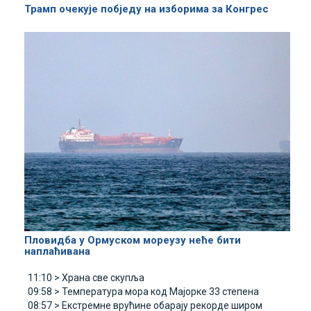
Трамп очекује побједу на изборима за Конгрес
Пловидба у Ормуском мореузу неће бити
наплаћивана
11:10 >
Храна све скупља
09:58 >
Температура мора код Мајорке 33 степена
08:57 >
Екстремне врућине обарају рекорде широм