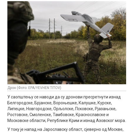
Дрон (Фото: ЕPA/YEVHEN TITOV)
У саопштењу се наводи да су дронови пресретнути изнад
Белгородске, Брјанске, Вороњешке, Калушке, Курске,
Липецке, Новгородске, Орљолске, Псковске, Рјазањске,
Ростовске, Смоленске, Тамбовске, Краснославске и
Московске области, Републике Крим и изнад Азовског мора.
У току је напад на Јарославску област, сјеверно од Москве,