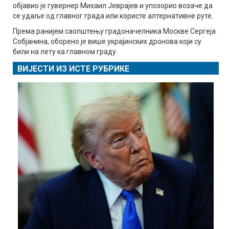
објавио је гувернер Михаил Јеврајев и упозорио возаче да
се удаље од главног града или користе алтернативне руте.
Према ранијем саопштењу градоначелника Москве Сергеја
Собјанина, оборено је више украјинских дронова који су
били на лету ка главном граду.
ВИЈЕСТИ ИЗ ИСТЕ РУБРИКЕ