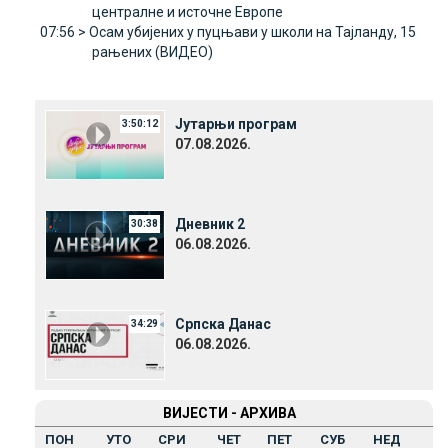
централне и источне Европе
07:56 >
Осам убијених у пуцњави у школи на Тајланду, 15
рањених (ВИДЕО)
Јутарњи програм
3:50:12
07.08.2026.
Дневник 2
30:38
06.08.2026.
Српска Данас
34:29
06.08.2026.
ВИЈЕСТИ - АРХИВА
ПОН
УТО
СРИ
ЧЕТ
ПЕТ
СУБ
НЕД