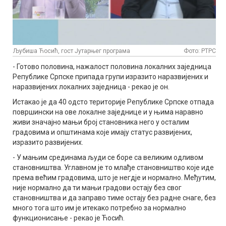
Љубиша Ћосић, гост Јутарњег програма
Фото: РТРС
- Готово половина, нажалост половина локалних заједница
Републике Српске припада групи изразито наразвијених и
наразвијених локалних заједница - рекао је он.
Истакао је да 40 одсто територије Републике Српске отпада
површински на ове локалне заједнице и у њима наравно
живи значајно мањи број становника него у осталим
градовима и општинама које имају статус развијених,
изразито развијених.
- У мањим срединама људи се боре са великим одливом
становништва. Углавном је то млађе становништво које иде
према већим градовима, што је негдје и нормално. Међутим,
није нормално да ти мањи градови остају без свог
становништва и да заправо тиме остају без радне снаге, без
много тога што им је итекако потребно за нормално
функционисање - рекао је Ћосић.