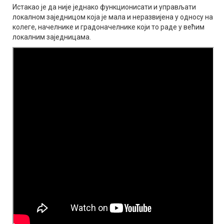
Истакао је да није једнако функционисати и управљати
локалном заједницом која је мала и неразвијена у односу на
колеге, начелнике и градоначелнике који то раде у већим
локалним заједницама.