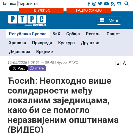
latinica
ћирилица
ТВ УЖИВО
РАДИО УЖИВО
Meni
Република Српска
БиХ
Србија
Регион
Свијет
Хроника
Привреда
Култура
Друштво
Дијаспора
Вријеме
19/05/2026 | 08:51 ⇒ 09:48 | Аутор: РТРС
Ћосић: Неопходно више
солидарности међу
локалним заједницама,
како би се помогло
неразвијеним општинама
(ВИДЕО)