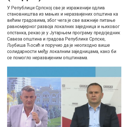
У Републици Српској све је израженији одлив
становништва из мањих и неразвијених општина ка
већим градовима, због чега је све важније питање
равномјерног развоја локалних заједница и њиховог
опстанка, рекао је у Јутарњем програму предсједник
Савеза општина и градова Републике Српске,
Љубиша Ћосић и поручио да је неопходно више
солидарности међу локалним заједницама, како би
се помогло неразвијеним општинама.