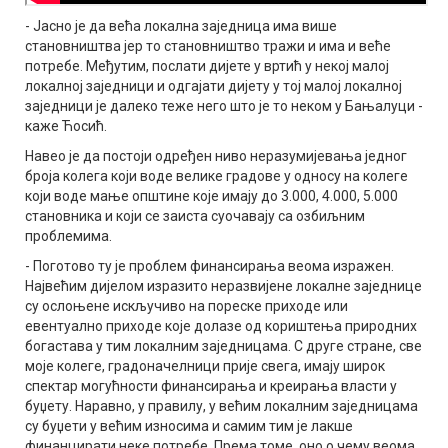
- Јасно је да већа локална заједница има више
становништва јер то становништво тражи и има и веће
потребе. Међутим, послати дијете у вртић у некој малој
локалној заједници и одгајати дијету у тој малој локалној
заједници је далеко теже него што је то неком у Бањалуци -
каже Ћосић.
Навео је да постоји одређен ниво неразумијевања једног
броја колега који воде велике градове у односу на колеге
који воде мање општине које имају до 3.000, 4.000, 5.000
становника и који се заиста суочавају са озбиљним
проблемима.
- Поготово ту је проблем финансирања веома изражен.
Највећим дијелом изразито неразвијене локалне заједнице
су ослоњене искључиво на пореске приходе или
евентуално приходе које долазе од кориштења природних
богастава у тим локалним заједницама. С друге стране, све
моје колеге, градоначелници прије свега, имају широк
спектар могућности финансирања и креирања власти у
буџету. Наравно, у правилу, у већим локалним заједницама
су буџети у већим износима и самим тим је лакше
финанцирати неке потребе. Према томе, оно о чему веома