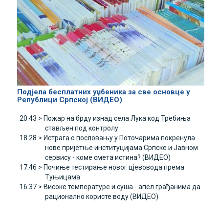
Подјела бесплатних уџбеника за све основце у
Републици Српској (ВИДЕО)
20:43 >
Пожар на брду изнад села Лука код Требиња
стављен под контролу
18:28 >
Истрага о пословању у Поточарима покренула
нове пријетње институцијама Српске и Јавном
сервису - коме смета истина? (ВИДЕО)
17:46 >
Почиње тестирање новог цјевовода према
Туњицама
16:37 >
Високе температуре и суша - апел грађанима да
рационално користе воду (ВИДЕО)