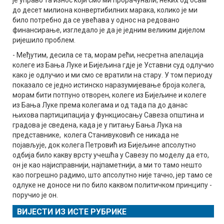
до десет милиона конвертибилних марака, колико је ми
било потребно да се увећава у однос на редовано
финансирање, изгледало је да је једним великим дијелом
ријешило проблем.
- Међутим, десила се та, морам рећи, несретна апелација
колеге из Бања Луке и Бијељина гдје је Уставни суд одлучио
како је одлучио и ми смо се вратили на стару. У том периоду
показало се једно истинско наразумијевање броја колега,
морам бити потпуно отворен, колеге из Бијељине и колеге
из Бања Луке према колегама и од тада па до данас
њихова партиципација у функциосању Савеза општина и
градова је сведена, када је у питању Бања Лука на
представнике, колега Станивуковић се никада не
појављује, док колега Петровић из Бијељине апсолутно
одбија било какву врсту учешћа у Савезу по моделу да ето,
он је као најисправнији, најпаметнији, а ми то тамо нешто
као погрешно радимо, што апсолутно није тачно, јер тамо се
одлуке не доносе ни по било каквом политичком принципу -
поручио је он.
ВИЈЕСТИ ИЗ ИСТЕ РУБРИКЕ