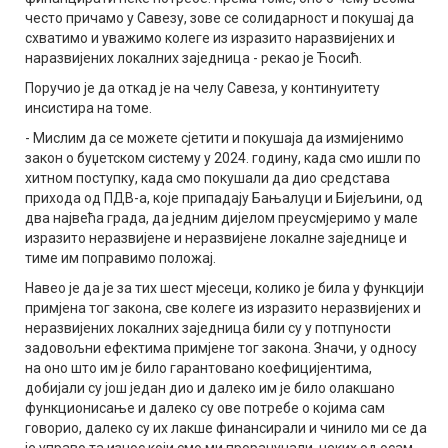
често причамо у Савезу, зове се солидарност и покушај да
схватимо и уважимо колеге из изразито наразвијених и
наразвијених локалних заједница - рекао је Ћосић.
Поручио је да откад је на челу Савеза, у континуитету
инсистира на томе.
- Мислим да се можете сјетити и покушаја да измијенимо
закон о буџетском систему у 2024. годину, када смо ишли по
хитном поступку, када смо покушали да дио средстава
прихода од ПДВ-а, које припадају Бањалуци и Бијељини, од
два највећа града, да једним дијелом преусмјеримо у мале
изразито неразвијене и неразвијене локалне заједнице и
тиме им поправимо положај.
Навео је да је за тих шест мјесеци, колико је била у функцији
примјена тог закона, све колеге из изразито неразвијених и
неразвијених локалних заједница били су у потпуности
задовољни ефектима примјене тог закона. Значи, у односу
на оно што им је било гарантовано коефицијентима,
добијали су још један дио и далеко им је било олакшано
функционисање и далеко су ове потребе о којима сам
говорио, далеко су их лакше финансирали и чинило ми се да
је управо та износ који смо ми прорачунали, неких од осам