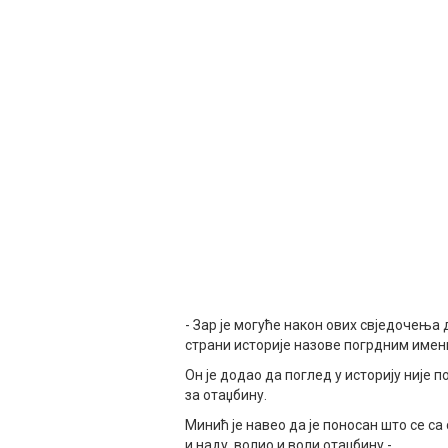
- Зар је могуће након ових свједочења д
страни историје назове погрдним имени
Он је додао да поглед у историју није п
за отаџбину.
Минић је навео да је поносан што се са
и наду, волио и воли отаџбину.-