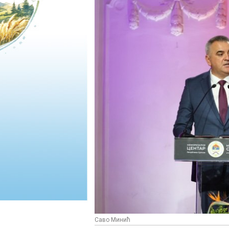
Саво Минић