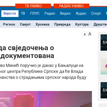
ТВ УЖИВО
РАДИО УЖИВО
Вијести
ТВ
ПЛУС
Радио
Видео
Аудио
Спорт
Регион
Свијет
Хроника
Привреда
Култура
Друштв
а свједочења о
 документована
во Минић поручио је данас у Бањалуци на
ног центра Републике Српске да ће Влада
чанства о страдањима српског народа буду