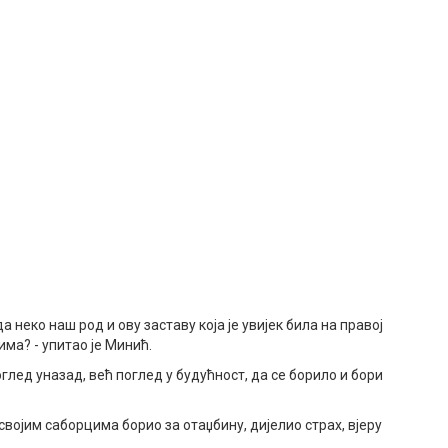
а неко наш род и ову заставу која је увијек била на правој
ма? - упитао је Минић.
оглед уназад, већ поглед у будућност, да се борило и бори
 својим саборцима борио за отаџбину, дијелио страх, вјеру