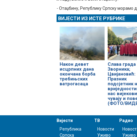
- Отаџбину, Републику Српску морамо д
ВИЈЕСТИ ИЗ ИСТЕ РУБРИКЕ
Након девет
Слава града
исцрпних дана
Зворника;
окончана борба
Цвијановић:
требињских
Празник
ватрогасаца
подсјетник 
вриједности
нас вијеков
чувају и пов
(ФОТО/ВИД
Вијести
ТВ
Радио
Република
Новости
Новост
Српска
Уживо
Уживо