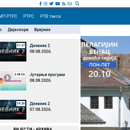
МП РТРС
РТРС
РТВ такса
о
Дијаспора
Вријеме
Дневник 2
31:47
08.08.2026.
Јутарњи програм
2:48:56
08.08.2026.
Дневник 2
34:26
07.08.2026.
ВИЈЕСТИ - АРХИВА