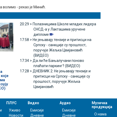
а волимо - рекао је Минић.
20:29 >
Полазницима Школе младих лидера
СНСД-а у Лакташима уручене
дипломе
17:58 >
Не јењавају тензије и притисци на
Српску - санкције су прошлост,
поручује Жељка Цвијановић
(ВИДЕО)
17:34 >
Да ли ће Бањалучани поново
плаћати паркинг? (ВИДЕО)
17:28 >
ДНЕВНИК 2: Не јењавају тензије и
на
 које
притисци на Српску - санкције су
има
прошлост, поручује Жељка
езују
Цвијановић
ЕО)
ПЛУС
Видео
Аудио
Музичка
продукција
и
Уживо
Емисије
Емисије
О нама
Новости
Дневне
Дневне