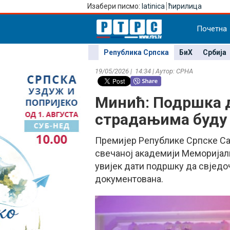
Изабери писмо:
latinica
ћирилица
Почетна
Република Српска
БиХ
Србија
19/05/2026 | 14:34 | Аутор: СРНА
Минић: Подршка д
страдањима буду
Премијер Републике Српске Са
свечаној академији Меморијал
увијек дати подршку да свједо
документована.