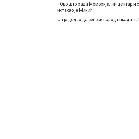
- Ово што ради Меморијални центар и св
истакао је Минић.
Он је додао да српски народ никада не