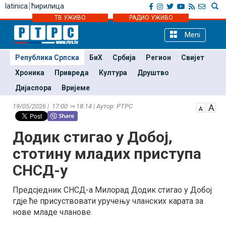
latinica
ћирилица
ТВ УЖИВО
РАДИО УЖИВО
Meni
Република Српска
БиХ
Србија
Регион
Свијет
Хроника
Привреда
Култура
Друштво
Дијаспора
Вријеме
19/05/2026 | 17:00 ⇒ 18:14 | Аутор: РТРС
Додик стигао у Добој,
стотину младих приступа
СНСД-у
Предсједник СНСД-а Милорад Додик стигао у Добој
гдје ће присуствовати уручењу чланских карата за
нове младе чланове.