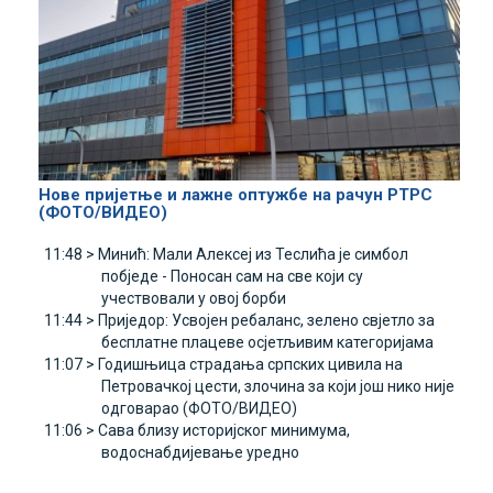
Нове пријетње и лажне оптужбе на рачун РТРС
(ФОТО/ВИДЕО)
11:48 >
Минић: Мали Алексеј из Теслића је симбол
побједе - Поносан сам на све који су
учествовали у овој борби
11:44 >
Приједор: Усвојен ребаланс, зелено свјетло за
бесплатне плацеве осјетљивим категоријама
11:07 >
Годишњица страдања српских цивила на
Петровачкој цести, злочина за који још нико није
одговарао (ФОТО/ВИДЕО)
11:06 >
Сава близу историјског минимума,
водоснабдијевање уредно