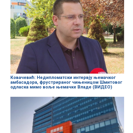
Ковачевић: Недипломатски интервју њемачког
амбасадора, фрустрираног чињеницом Шмитовог
одласка мимо воље њемачке Владе (ВИДЕО)