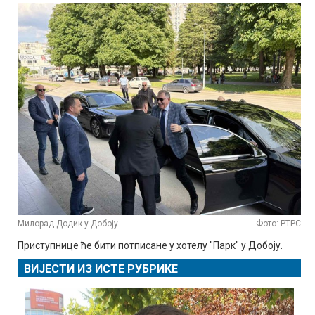
Милорад Додик у Добоју
Фото: РТРС
Приступнице ће бити потписане у хотелу "Парк" у Добоју.
ВИЈЕСТИ ИЗ ИСТЕ РУБРИКЕ