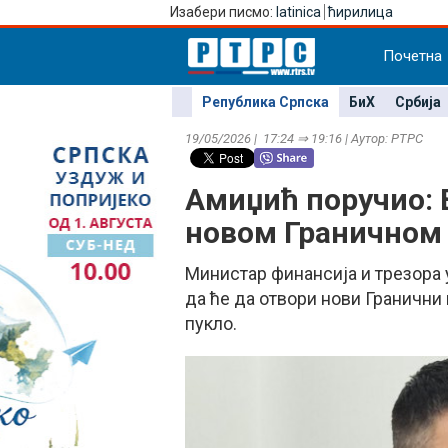
Изабери писмо:
latinica
ћирилица
Почетна
Република Српска
БиХ
Србија
19/05/2026 | 17:24 ⇒ 19:16 | Аутор: РТРС
Амиџић поручио: 
новом Граничном
Министар финансија и трезора 
да ће да отвори нови Гранични 
пукло.