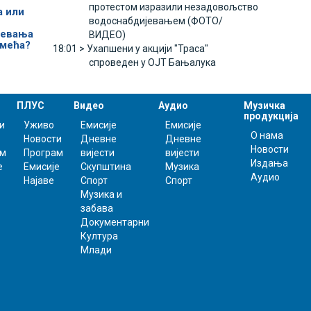
протестом изразили незадовољство
а или
водоснабдијевањем (ФОТО/
јевања
ВИДЕО)
смећа?
18:01 >
Ухапшени у акцији "Траса"
спроведен у ОЈТ Бањалука
ПЛУС
Видео
Аудио
Музичка
продукција
и
Уживо
Емисије
Емисије
О нама
Новости
Дневне
Дневне
Новости
ам
Програм
вијести
вијести
Издања
е
Емисије
Скупштина
Музика
Аудио
Најаве
Спорт
Спорт
Музика и
забава
Документарни
Култура
Млади