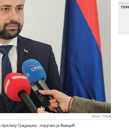
ПО
Фото: СРНА
м прелазу Градишка - поручио је Амиџић.