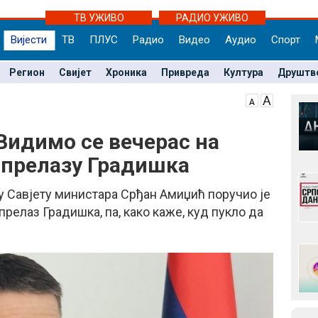
ТВ УЖИВО
РАДИО УЖИВО
Вијести
ТВ
ПЛУС
Радио
Видео
Аудио
Спорт
Регион
Свијет
Хроника
Привреда
Култура
Друштв
Видимо се вечерас на
 прелазу Градишка
у Савјету министара Срђан Амиџић поручио је
прелаз Градишка, па, како каже, куд пукло да