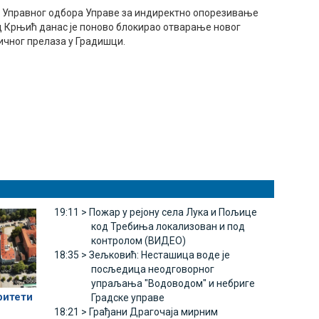
 Управног одбора Управе за индиректно опорезивање
д Крњић данас је поново блокирао отварање новог
ичног прелаза у Градишци.
19:11 >
Пожар у рејону села Лука и Пољице
код Требиња локализован и под
контролом (ВИДЕО)
18:35 >
Зељковић: Несташица воде је
посљедица неодговорног
упраљања "Водоводом" и небриге
ритети
Градске управе
18:21 >
Грађани Драгочаја мирним