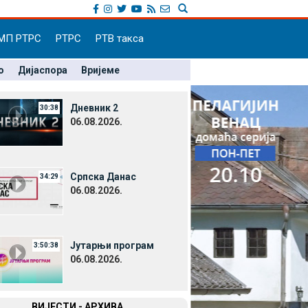
МП РТРС
РТРС
РТВ такса
о
Дијаспора
Вријеме
Дневник 2
30:38
06.08.2026.
Српска Данас
34:29
06.08.2026.
Јутарњи програм
3:50:38
06.08.2026.
ВИЈЕСТИ - АРХИВА