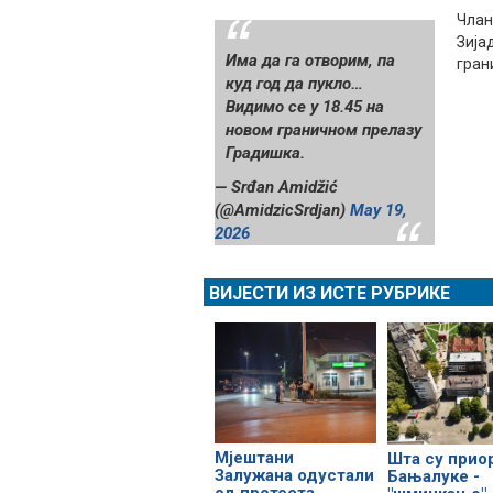
Члан
Зија
Има да га отворим, па
гран
куд год да пукло…
Видимо се у 18.45 на
новом граничном прелазу
Градишка.
— Srđan Amidžić
(@AmidzicSrdjan)
May 19,
2026
ВИЈЕСТИ ИЗ ИСТЕ РУБРИКЕ
Мјештани
Шта су прио
Залужана одустали
Бањалуке -