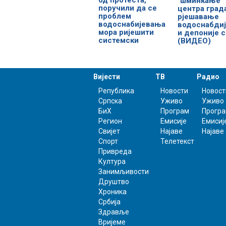
од протеста,
"шминкање"
поручили да се
центра град
проблем
рјешавање
водоснабијевања
водоснабди
мора ријешити
и депоније 
системски
(ВИДЕО)
Вијести
ТВ
Радио
Република
Новости
Новост
Српска
Уживо
Уживо
БиХ
Програм
Прогр
Регион
Емисије
Емисиј
Свијет
Најаве
Најаве
Спорт
Телетекст
Привреда
Култура
Занимљивости
Друштво
Хроника
Србија
Здравље
Вријеме