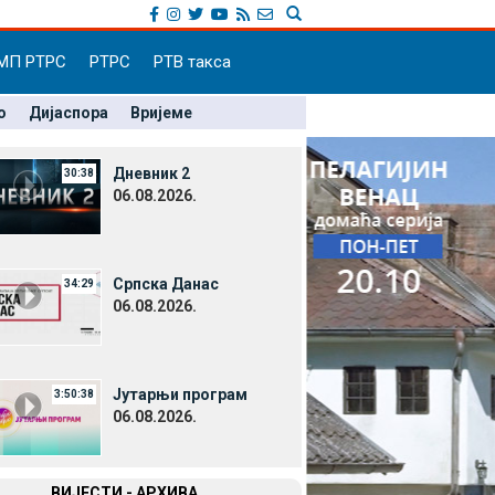
МП РТРС
РТРС
РТВ такса
о
Дијаспора
Вријеме
Дневник 2
30:38
06.08.2026.
Српска Данас
34:29
06.08.2026.
Јутарњи програм
3:50:38
06.08.2026.
ВИЈЕСТИ - АРХИВА