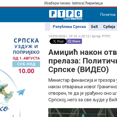
Изабери писмо:
latinica
ћирилица
Почетна
Република Српска
БиХ
Србија
19/05/2026 | 19:14 ⇒ 20:12 | Аутор: РТРС
Амиџић након отв
прелаза: Политич
Српске (ВИДЕО)
Министар финансија и трезора 
након отварања новог Гранично
отворен, те да је урађено оно ш
Српској, него за све људе у БиХ