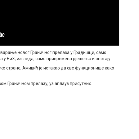
тварање новог Граничног прелаза у Градишци, само
 у БиХ, изгледа, само привремена рјешења и опстају.
тске стране, Амиџић је истакао да све функционише како
вом Граничном прелазу, уз аплауз присутних.