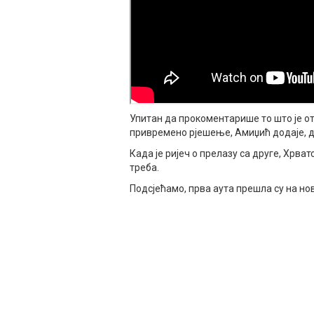
Упитан да прокоментарише то што је о
привремено рјешење, Амиџић додаје, да
Када је ријеч о прелазу са друге, Хрва
треба.
Подсјећамо, прва аута прешла су на но