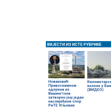
ВИЈЕСТИ ИЗ ИСТЕ РУБРИКЕ
Новаковић:
Километарс
Правоснажном
колоне у Ба
одлуком из
(ВИДЕО)
Вашингтона
затворен још један
наслијеђени спор
РиТЕ Угљевик