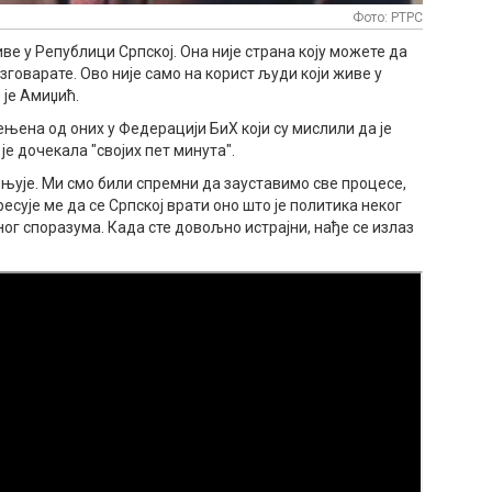
Фото: РТРС
иве у Републици Српској. Она није страна коју можете да
азговарате. Ово није само на корист људи који живе у
о је Амиџић.
ењена од оних у Федерацији БиХ који су мислили да је
је дочекала "својих пет минута".
ењује. Ми смо били спремни да зауставимо све процесе,
ресује ме да се Српској врати оно што је политика неког
ог споразума. Када сте довољно истрајни, нађе се излаз