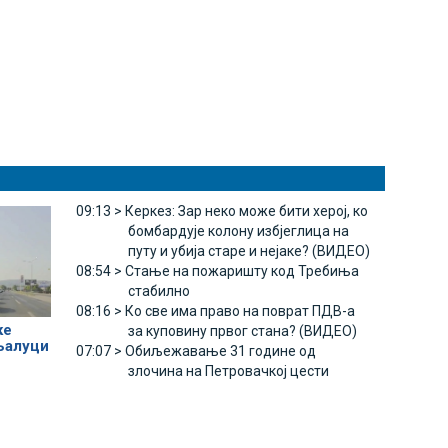
09:13 >
Керкез: Зар неко може бити херој, ко
бомбардује колону избјеглица на
путу и убија старе и нејаке? (ВИДЕО)
08:54 >
Стање на пожаришту код Требиња
стабилно
08:16 >
Ко све има право на поврат ПДВ-а
ке
за куповину првог стана? (ВИДЕО)
њалуци
07:07 >
Обиљежавање 31 године од
злочина на Петровачкој цести