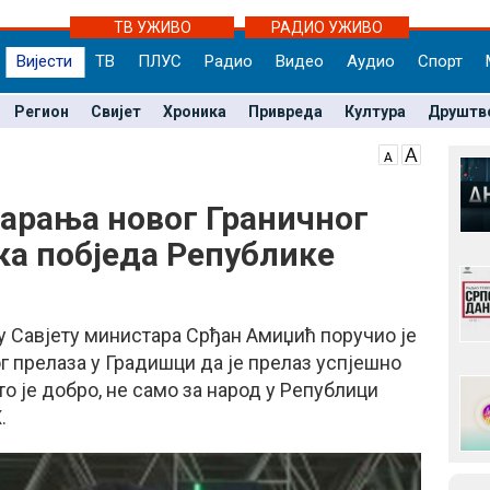
ТВ УЖИВО
РАДИО УЖИВО
Вијести
ТВ
ПЛУС
Радио
Видео
Аудио
Спорт
Регион
Свијет
Хроника
Привреда
Култура
Друштв
арања новог Граничног
ка побједа Републике
у Савјету министара Срђан Амиџић поручио је
г прелаза у Градишци да је прелаз успјешно
то је добро, не само за народ у Републици
.