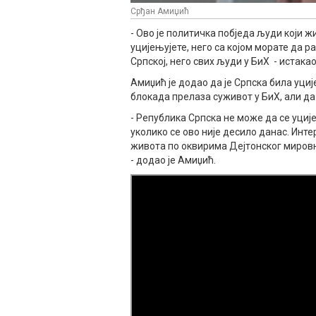
Срђан Амиџић
- Ово је политичка побједа људи који ж
уцијењујете, него са којом морате да р
Српској, него свих људи у БиХ - истака
Амиџић је додао да је Српска била уциј
блокада прелаза суживот у БиХ, али да 
- Република Српска не може да се уциј
уколико се ово није десило данас. Инте
живота по оквирима Дејтонског мировн
- додао је Амиџић.