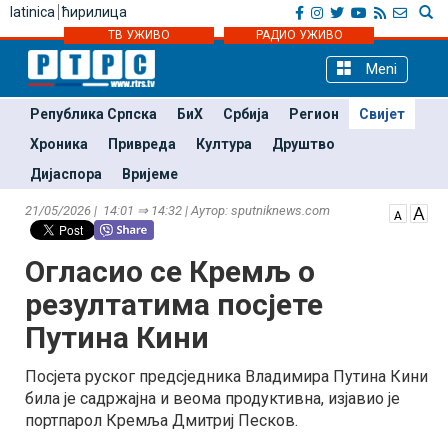
latinica
ћирилица
ТВ УЖИВО
РАДИО УЖИВО
Meni
Република Српска
БиХ
Србија
Регион
Свијет
Хроника
Привреда
Култура
Друштво
Дијаспора
Вријеме
21/05/2026 | 14:01 ⇒ 14:32 | Аутор: sputniknews.com
Огласио се Кремљ о
резултатима посјете
Путина Кини
Посјета руског предсједника Владимира Путина Кини
била је садржајна и веома продуктивна, изјавио је
портпарол Кремља Дмитриј Песков.