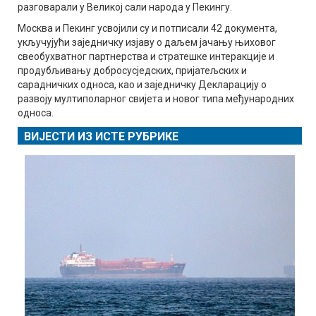
разговарали у Великој сали народа у Пекингу.
Москва и Пекинг усвојили су и потписали 42 документа,
укључујући заједничку изјаву о даљем јачању њиховог
свеобухватног партнерства и стратешке интеракције и
продубљивању добросусједских, пријатељских и
сарадничких односа, као и заједничку Декларацију о
развоју мултиполарног свијета и новог типа међународних
односа.
ВИЈЕСТИ ИЗ ИСТЕ РУБРИКЕ