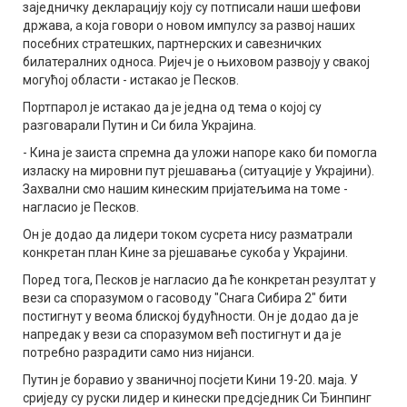
заједничку декларацију коју су потписали наши шефови
држава, а која говори о новом импулсу за развој наших
посебних стратешких, партнерских и савезничких
билатералних односа. Ријеч је о њиховом развоју у свакој
могућој области - истакао је Песков.
Портпарол је истакао да је једна од тема о којој су
разговарали Путин и Си била Украјина.
- Кина је заиста спремна да уложи напоре како би помогла
изласку на мировни пут рјешавања (ситуације у Украјини).
Захвални смо нашим кинеским пријатељима на томе -
нагласио је Песков.
Он је додао да лидери током сусрета нису разматрали
конкретан план Кине за рјешавање сукоба у Украјини.
Поред тога, Песков је нагласио да ће конкретан резултат у
вези са споразумом о гасоводу "Снага Сибира 2" бити
постигнут у веома блиској будућности. Он је додао да је
напредак у вези са споразумом већ постигнут и да је
потребно разрадити само низ нијанси.
Путин је боравио у званичној посјети Кини 19-20. маја. У
сриједу су руски лидер и кинески предсједник Си Ђинпинг