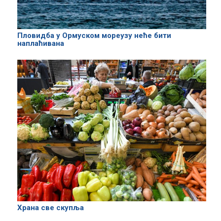
Пловидба у Ормуском мореузу неће бити
наплаћивана
Храна све скупља