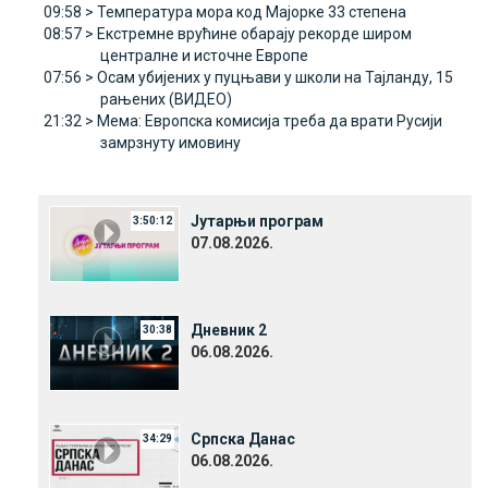
09:58 >
Температура мора код Мајорке 33 степена
08:57 >
Екстремне врућине обарају рекорде широм
централне и источне Европе
07:56 >
Осам убијених у пуцњави у школи на Тајланду, 15
рањених (ВИДЕО)
21:32 >
Мема: Европска комисија треба да врати Русији
замрзнуту имовину
Јутарњи програм
3:50:12
07.08.2026.
Дневник 2
30:38
06.08.2026.
Српска Данас
34:29
06.08.2026.