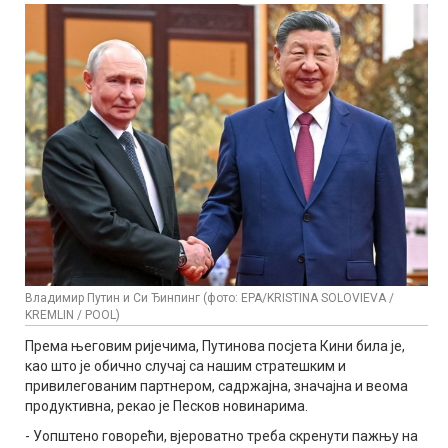
Владимир Путин и Си Ђинпинг (фото: EPA/KRISTINA SOLOVIEVA /
KREMLIN / POOL)
Према његовим ријечима, Путинова посјета Кини била је,
као што је обично случај са нашим стратешким и
привилегованим партнером, садржајна, значајна и веома
продуктивна, рекао је Песков новинарима.
- Уопштено говорећи, вјероватно треба скренути пажњу на