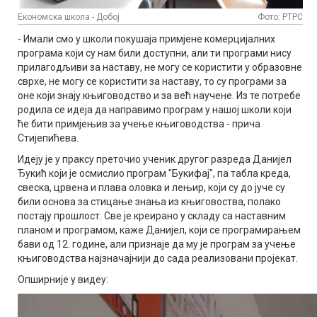
Економска школа - Добој
Фото: РТРС
- Имали смо у школи покушаја примјене комерцијалних
програма који су нам били доступни, али ти програми нису
прилагодљиви за наставу, не могу се користити у образовне
сврхе, не могу се користити за наставу, то су програми за
оне који знају књиговодство и за већ научене. Из те потребе
родила се идеја да направимо програм у нашој школи који
ће бити примјењив за учење књиговодства - прича
Стијепићева.
Идеју је у праксу преточио ученик другог разреда Данијел
Ђукић који је осмислио програм "Букифај", па табла креда,
свеска, црвена и плава оловка и лењир, који су до јуче су
били основа за стицање знања из књиговоства, полако
постају прошлост. Све је креирано у складу са наставним
планом и програмом, каже Данијел, који се програмирањем
бави од 12. године, али признаје да му је програм за учење
књиговодства најзначајнији до сада реализовани пројекат.
Опширније у видеу: