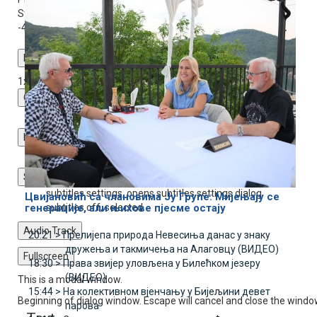
Stream Type
LIVE
-4:06
Playback Rate
1x
Chapters
Chapters
Descriptions
descriptions off
, selected
Subtitles
subtitles settings
, opens subtitles settings dialog
Цвијановић са члановима Ју Групе: Мијењају се
subtitles off
, selected
генерације, али њихове пјесме остају
Audio Track
20:21 >
Прелијепа природа Невесиња данас у знаку
дружења и такмичења на Алаговцу (ВИДЕО)
Fullscreen
18:30 >
Права звијер уловљена у Билећком језеру
(ВИДЕО)
This is a modal window.
15:44 >
На колективном вјенчању у Бијељини девет
Beginning of dialog window. Escape will cancel and close the windo
парова