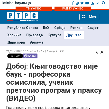
latinica
ћирилица
ТВ УЖИВО
РАДИО УЖИВО
Meni
Република Српска
БиХ
Србија
Регион
Свијет
Хроника
Привреда
Култура
Друштво
Дијаспора
Вријеме
21/05/2026 | 16:54 ⇒ 17:17 | Аутор: РТРС
Добој: Књиговодство није
баук - професорка
осмислила, ученик
преточио програм у праксу
(ВИДЕО)
Годинама уназад професорка књиговодства у