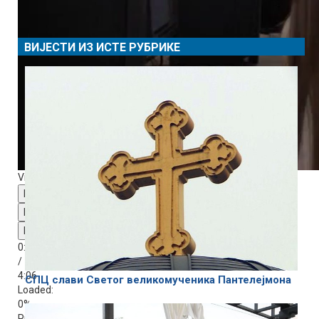
ВИЈЕСТИ ИЗ ИСТЕ РУБРИКЕ
Video Player is loading.
Play Video
Play
Mute
0:00
/
4:06
СПЦ слави Светог великомученика Пантелејмона
Loaded
:
0%
Progress
: 0%