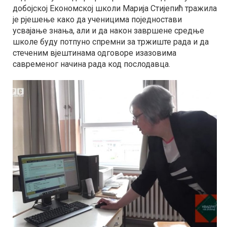
добојској Економској школи Марија Стијепић тражила
је рјешење како да ученицима поједностави
усвајање знања, али и да након завршене средње
школе буду потпуно спремни за тржиште рада и да
стеченим вјештинама одговоре изазовима
савременог начина рада код послодавца.