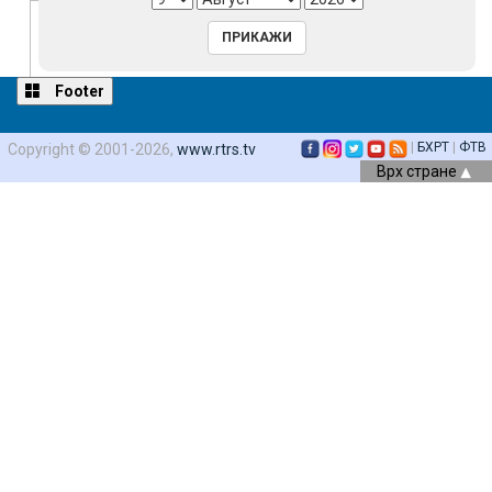
Font Family
Footer
Reset
restore all settings to the default values
Done
Close Modal Dialog
|
БХРТ
|
ФТВ
Copyright © 2001-2026,
www.rtrs.tv
End of dialog window.
Врх стране