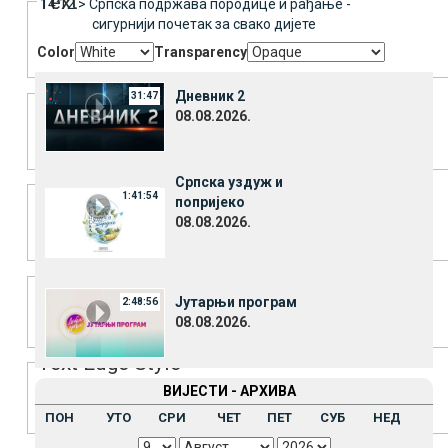
Text
14:12 >
Српска подржава породице и рађање -
сигурнији почетак за свако дијете
Color
Transparency
Background
Дневник 2
31:47
08.08.2026.
Color
Transparency
Window
Српска уздуж и
1:41:54
попријеко
08.08.2026.
Color
Transparency
Font Size
Јутарњи програм
2:48:56
08.08.2026.
Text Edge Style
ВИЈЕСТИ - АРХИВА
ПОН
УТО
СРИ
ЧЕТ
ПЕТ
СУБ
НЕД