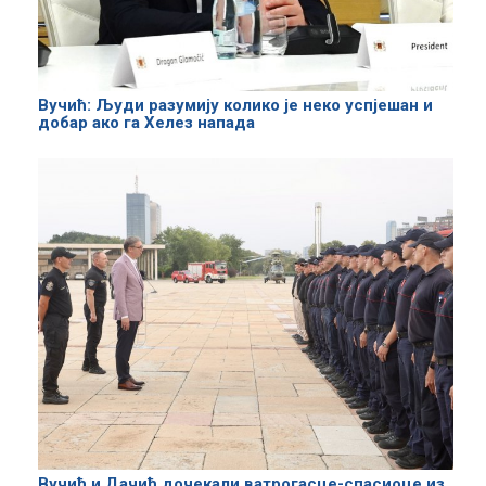
Вучић: Људи разумију колико је неко успјешан и
добар ако га Хелез напада
Вучић и Дачић дочекали ватрогасце-спасиоце из