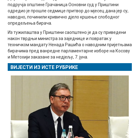
подручја општине Грачаница Основни суд у Приштини
одредио је прошле седмице притвор до мјесец дана јер су,
наводно, починили кривично дјело кршење слободног
опредељења бирача.
Из тужилаштва у Приштини саопштено је да су приведени
након тврдњи министра за заједнице и повратак у
техничком мандату Ненада Рашића о наводним пријетњама
бирачима пред ванредне парламентарне изборе на Косову
и Метохији заказане за недјељу, 7. јуна.
ВИЈЕСТИ ИЗ ИСТЕ РУБРИКЕ