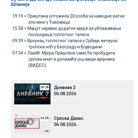
Шпаније
19:19 >
Приштина оптужила 20 особа за наводне ратне
злочине у Ђаковици
15:58 >
Мацут најавио додатне мјере за ублажавање
посљедица топлотног таласа
09:39 >
Врхунац топлотног таласа у Србији, вечерас
тропска ноћ у Београду и Војводини
07:34 >
Лазић: Мјера Приштине само ће пробудити
српски инат и долазиће још више вјерника
(ВИДЕО)
Дневник 2
30:38
06.08.2026.
Српска Данас
34:29
06.08.2026.