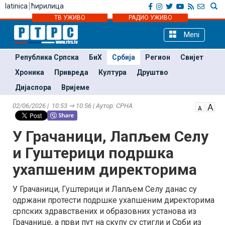
latinica
ћирилица
ТВ УЖИВО
РАДИО УЖИВО
Meni
Република Српска
БиХ
Србија
Регион
Свијет
Хроника
Привреда
Култура
Друштво
Дијаспора
Вријеме
02/06/2026 | 10:53 ⇒ 10:56 | Аутор: СРНА
У Грачаници, Лапљем Селу
и Гуштерици подршка
ухапшеним директорима
У Грачаници, Гуштерици и Лапљем Селу данас су
одржани протести подршке ухапшеним директорима
српских здравствених и образовних установа из
Грачанице, а први пут на скупу су стигли и Срби из