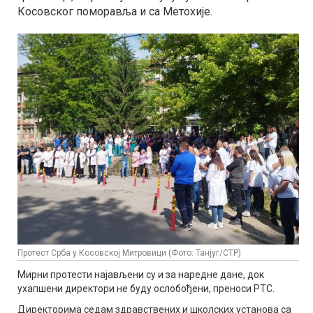
Косовског поморавља и са Метохије.
Протест Срба у Косовској Митровици (Фото: Танјуг/СТР)
Мирни протести најављени су и за наредне дане, док
ухапшени директори не буду ослобођени, преноси РТС.
Директорима седам здравствених и школских установа са