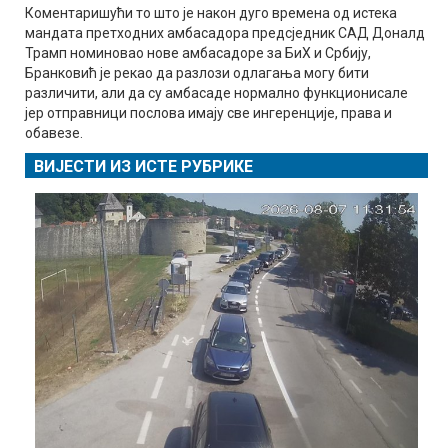
Коментаришући то што је након дуго времена од истека
мандата претходних амбасадора предсједник САД Доналд
Трамп номиновао нове амбасадоре за БиХ и Србију,
Бранковић је рекао да разлози одлагања могу бити
различити, али да су амбасаде нормално функционисале
јер отправници послова имају све ингеренције, права и
обавезе.
ВИЈЕСТИ ИЗ ИСТЕ РУБРИКЕ