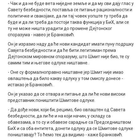
- Чак и да не буде вета ниједне земље и да му сви дају глас у
Савету безбедности, поставља се питање рационалности и
политичке и свакојаке, да ли тај човек уопште ту треба да
буде и да ли треба да постоји таква функција у БиХ, али се
ту не може ништа урадити до промене Дејтонског
споразума - навео је Бранковић.
Он је изразио наду да ће нови кандидат имати пуну подршку
Савјета безбједности и да ће бити легитиман према
Дејтонском мировном споразуму, што Шмит није био, те су
самим тим и његове одлуке ништавне.
- Оне су формалноправно ништавне јер Шмит није имао
овлаштења да било какву одлуку у том смислу донесе -
истакао је Бранковић.
Он је указао да се отвара и питање да ли ће нови високи
представник поништити Шмитове одлуке.
- Да дође нови, који би, рецимо, био овлаштен од Савета
безбедности, да ли ће и на који начин, у складу са
обавезама, а то су и обавезе сарадње са Председништвом
БиХ и са оба ентитета, донети одлуку да се Шмитове одлуке
поништавају? То ћемо тек да видимо - каже Бранковић.