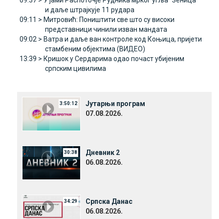
09:37 >
У јами Распоточје Рудника мрког угља "Зеница"
и даље штрајкује 11 рудара
09:11 >
Митровић: Поништити све што су високи
представници чинили изван мандата
09:02 >
Ватра и даље ван контроле код Коњица, пријети
стамбеним објектима (ВИДЕО)
13:39 >
Кришок у Сердарима одао почаст убијеним
српским цивилима
Јутарњи програм
3:50:12
07.08.2026.
Дневник 2
30:38
06.08.2026.
Српска Данас
34:29
06.08.2026.