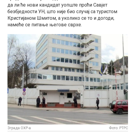
да ли ће нови кандидат уопште проћи Савјет
безбједности УН, што није био случај са туристом
Кристијаном Шмитом, а уколико се то и догоди,
намеће се питање његове сврхе.
Зграда ОХР-а
Фото: РТРС