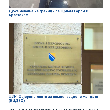
Дужа чекања на граници са Црном Гором и
Хрватском
ЦИК: Овјерене листе за компензационе мандате
(ВИДЕО)