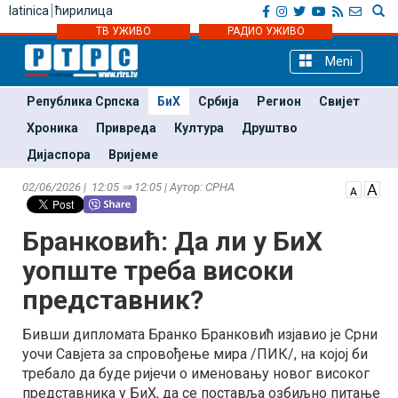
latinica
ћирилица
ТВ УЖИВО
РАДИО УЖИВО
Meni
Република Српска
БиХ
Србија
Регион
Свијет
Хроника
Привреда
Култура
Друштво
Дијаспора
Вријеме
02/06/2026 | 12:05 ⇒ 12:05 | Аутор: СРНА
Бранковић: Да ли у БиХ
уопште треба високи
представник?
Бивши дипломата Бранко Бранковић изјавио је Срни
уочи Савјета за спровођење мира /ПИК/, на којој би
требало да буде ријечи о именовању новог високог
представника у БиХ, да се поставља озбиљно питање