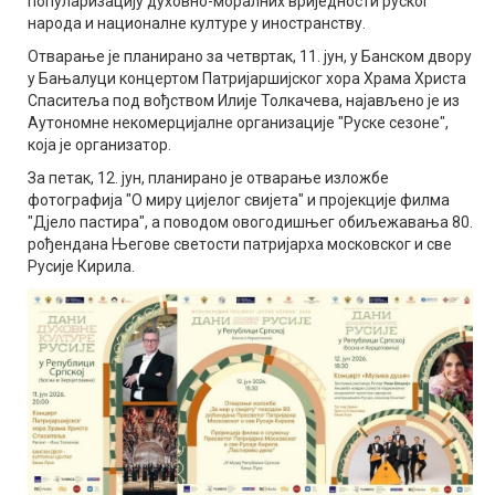
популаризацију духовно-моралних вриједности руског
народа и националне културе у иностранству.
Отварање је планирано за четвртак, 11. јун, у Банском двору
у Бањалуци концертом Патријаршијског хора Храма Христа
Спаситеља под вођством Илије Толкачева, најављено је из
Аутономне некомерцијалне организације "Руске сезоне",
која је организатор.
За петак, 12. јун, планирано је отварање изложбе
фотографија "О миру цијелог свијета" и пројекције филма
"Дјело пастира", а поводом овогодишњег обиљежавања 80.
рођендана Његове светости патријарха московског и све
Русије Кирила.