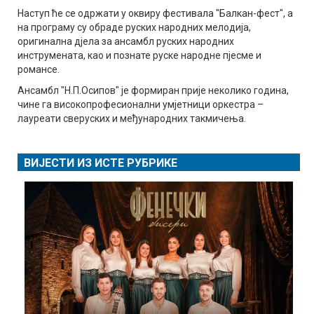
Наступ ће се одржати у оквиру фестивала "Балкан-фест", а
на програму су обраде руских народних мелодија,
оригинална дјела за ансамбл руских народних
инструмената, као и познате руске народне пјесме и
романсе.
Ансамбл "Н.П.Осипов" је формиран прије неколико година,
чине га високопрофесионални умјетници оркестра –
лауреати сверуских и међународних такмичења.
ВИЈЕСТИ ИЗ ИСТЕ РУБРИКЕ