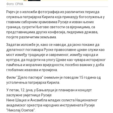
Фото: СРНА
Ријеч је о изложби фотографија из различитих периода
служења патријарха Кирила која приказују богослужења у
главним саборним храмовима Русије и изван њених
граница, сусрети Његове светости са вјерницима, са
представницима других конфесија, лидерима држава,
посјете различитим земљама.
Задатак изложбе је, како се наводи, да јасно покаже да
дјелатност поглавара Руске православне цркве служи као
мост између традиције и савременог, између народа и
култура; да подсјети на улогу Цркве као чувара историјског
памћења и моралних вриједности, посебно важних у доба
глобалних изазова и промјена.
Филм "Дјело пастира" снимљен је поводом 15 година од
устоличења патријарха Кирила.
У петак, 12. јуна, у Бањалуци је планиран и концерт
заслужне умјетнице Русије
Нине Шацке и Ансамбла младих солиста Националног
академског оркестра народних инструмената Русије
"Николај Осипов".