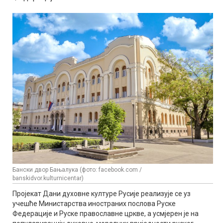
Бански двор Бањалука (фото: facebook.com /
banskidvor.kulturnicentar)
Пројекат Дани духовне културе Русије реализује се уз
учешће Министарства иностраних послова Руске
Федерације и Руске православне цркве, а усмјерен је на