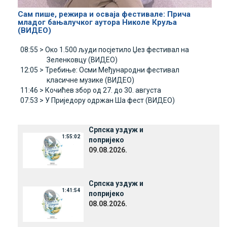
Сам пише, режира и осваја фестивале: Прича
младог бањалучког аутора Николе Круља
(ВИДЕО)
08:55 >
Око 1.500 људи посјетило Џез фестивал на
Зеленковцу (ВИДЕО)
12:05 >
Требиње: Осми Међународни фестивал
класичне музике (ВИДЕО)
11:46 >
Кочићев збор од 27. до 30. августа
07:53 >
У Приједору одржан Ша фест (ВИДЕО)
Српска уздуж и
1:55:02
попријеко
09.08.2026.
Српска уздуж и
1:41:54
попријеко
08.08.2026.