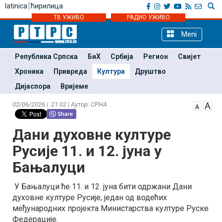
latinica
ћирилица
ТВ УЖИВО
РАДИО УЖИВО
Meni
Република Српска
БиХ
Србија
Регион
Свијет
Хроника
Привреда
Култура
Друштво
Дијаспора
Вријеме
02/06/2026 | 21:02 | Аутор: СРНА
Дани духовне културе
Русије 11. и 12. јуна у
Бањалуци
У Бањалуци ће 11. и 12. јуна бити одржани Дани
духовне културе Русије, један од водећих
међународних пројекта Министарства културе Руске
Федерације.