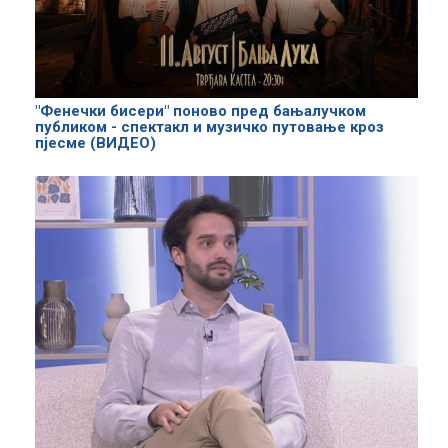
"Фенечки бисери" поново пред бањалучком
публиком - спектакл и музичко путовање кроз
пјесме (ВИДЕО)